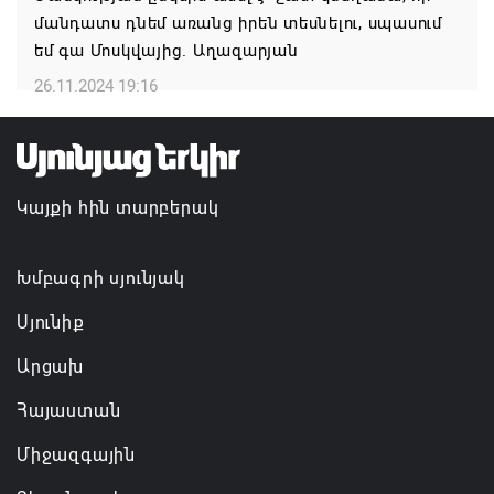
նախաձեռնությամբ ճանապարհաշինական
մանդատս դնեմ առանց իրեն տեսնելու, սպասում
մեծածավալ աշխատանքներ՝ գյուղական
եմ գա Մոսկվայից. Աղազարյան
բնակավայրերում
26.11.2024 19:16
07.08.2026 16:09
Ռուսաստանի բանակը «Իսկանդերով» հարվածել է
ուկրաինական գնացքին
Կայքի հին տարբերակ
07.08.2026 14:32
Խմբագրի սյունյակ
Սյունիք
Արցախ
Հայաստան
Միջազգային