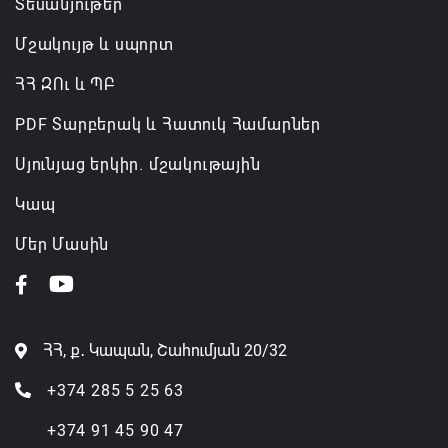
Տեսանյութեր
Մշակույթ և սպորտ
ՀՀ ԶՈւ և ՊԲ
PDF Տարբերակ և Հատուկ Համարներ
Սյունյաց երկիր. մշակութային
Կապ
Մեր Մասին
ՀՀ, ք․ Կապան, Շահումյան 20/32
+374 285 5 25 63
+374 91 45 90 47