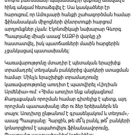
տոկոս բաժնեմասի պայմանագրի կնքումը առնվազն
հինգ անգամ հետաձգվել է։ Սա կասկածներ էր
հարուցում, որ Ամուլսարի հանքի շահագործման համար
ֆինանսական միջոցների փնտրտուքի հարցում
արդյունքներ չկան։ Էկոնոմիկայի նախարար Գևորգ
Պապոյանը միայն ասաց՝ ԵԱԶԲ-ի վարկը չի
հաստատվել, իսկ պատճառների մասին հարցերին
չցանկացավ պատասխանել։
Կառավարությունը մտադիր է պետական երաշխիք
տրամադրել՝ տեղական բանկերից վարկերի ստացման
համար։ Մինչև երաշխիքի տրամադրումը
կառավարությունը աուդիտ է պատվիրել «Լիդիան
Արմենիա»-ում։ «Հիմա աուդիտ ենք անցկացնում։
Քաղաքական որոշման համար գիտելիք է պետք, այդ
որոշման պատասխանը մեր ու ձեր երեխաներն են
տալու։ Աուդիտը ընթանում է գրասենյակում և տեղում»,-
ասաց Պապոյանը։ Հարցին, թե մե՞կ բանկ, թե՞ բանկերի
կոնսորցիում է ապահովելու ֆինանսավորումը,