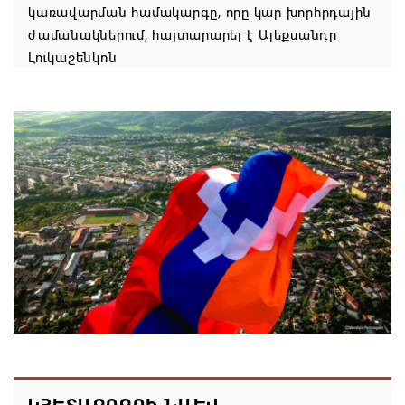
կառավարման համակարգը, որը կար խորհրդային
ժամանակներում, հայտարարել է Ալեքսանդր
Լուկաշենկոն
07.08.2026 17:16
ՀՀ ԱԱԾ սահմանապահ զորքերի
պատվիրակությունն այցելել է Լիտվայի
Հանրապետություն
07.08.2026 16:57
Գարեգին Բ-ի և եպիսկոպոսների գործով
դատավորն ինքնաբացարկ է հայտնել
07.08.2026 16:55
Թուրքիան, Սաուդյան Արաբիան և Պակիստանը
ռազմական դաշինք ստեղծելու մասին