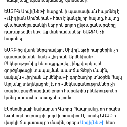
Պապոյանը պատասխանեց՝ կտեսնենք։
ԵԱԶԲ-ն ՍիվիլՆեթի հարցին ի պատասխան հայտնել է.
««Լիդիան Արմենիան» հետ է կանչել իր հայտը, հայտը
գնահատելու բանկի ներքին բոլոր ընթացակարգերը
դադարեցվել են»։ Այլ մանրամասներ ԵԱԶԲ-ն չի
հայտնել։
ԵԱԶԲ-ից վարկ ներգրավելու ՍիվիլՆեթի հարցերին չի
պատասխանել նաև «Լիդիան Արմենիան»։
Ընկերությունից հետաքրքրվել էինք վարկային
գործընթացի տապալման պատճառների մասին,
սակայն «Լիդիան Արմենիա»-ի գործադիր տնօրեն Հայկ
Ալոյանը տեղեկացրել է, որ «մեկնաբանություններ չի
տալիս, բարձրացված բոլոր հարցերին ընկերությունը
կանդրադառնա առաջիկայում»։
Էկոնոմիկայի նախարար Գևորգ Պապոյանը, որ որպես
եռակողմ հուշագրի կողմ խուսափում է խոսել ԵԱԶԲ-ի
վարկի ճակատագրի մասին, օրերս
ՍիվիլՆեթի
հետ