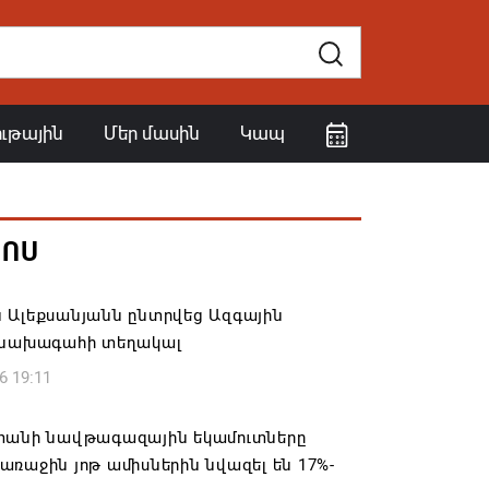
ութային
Մեր մասին
Կապ
ՀՈՍ
 Ալեքսանյանն ընտրվեց Ազգային
 նախագահի տեղակալ
6 19:11
տանի նավթագազային եկամուտները
ռաջին յոթ ամիսներին նվազել են 17%-