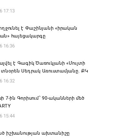
6 17:13
ողջունել է Փաշինյանի «իրական
ան» հայեցակարգը
6 16:36
լվել է Գագիկ Ծառուկյանի «Մուլտի
 տնօրեն Սեդրակ Առուստամյանը. ՔԿ
6 16:32
ի 7-ին Գորիսում՝ 90-ականների մեծ
ARTY
6 15:44
ծ իշխանության ախտանիշը