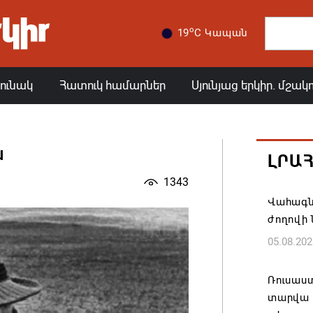
o
19
C Կապան
յունակ
Հատուկ համարներ
Սյունյաց երկիր. մշակ
ա
ԼՐԱ
1343
Վահագն
ժողովի
05.08.202
Ռուսաս
տարվա ա