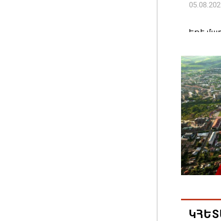
05.08.202
Եթե մար
այլ երկ
պատգամ
05.08.202
Ամփոփվե
արդյուն
10958 ա
05.08.202
ԱՄՆ-ն 
ֆոնդայի
դոլարի
05.08.202
ԿՀԵՏ