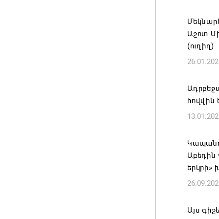
Զգուշաց
Մեկնար
բնակար
Աշոտ Մ
խարդախ
(ուղիղ)
05.08.202
26.01.202
ՍԶՆԱԿ 
Ադրբեջա
ՀԱՄԱԿԱ
հովվին 
05.08.202
13.01.202
Հայկ Դե
Կապանո
հաղորդո
Աբեդին 
05.08.202
երկրի» 
26.09.202
Այս գիշ