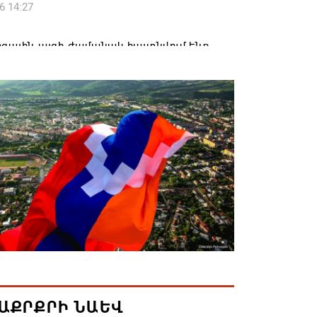
6 14:27
զային այցի ժամանակ հայտնվում ենք
րի տարածքում, մեղավորը դուք եք․
ավորը՝ ՔՊ-ականին
6 12:08
լ են 2026թ. բուհական ընդունելության
քները. ՀՀ բուհերում այս տարի կսովորի
ռաջին կուրսեցի
6 12:01
կրկնապատկել է TRIPP նախագծի
ն միջոցները՝ հասցնելով դրանք 402 մլն
6 11:57
ԱՔՐՔՐԻ ՆԱԵՎ