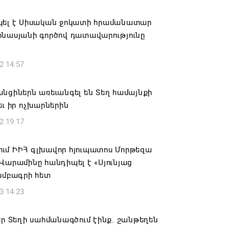
ում․ սոցիալական ցանցերում
կել է Սիսական ջոկատի հրամանատար
անների վարձակալության անվան տակ
ինասյանի գործով դատավարությունը
ություններ
6 11:52
2 14:57
ԵՎ ԴԻՑՄԱՅՐԻ ԳՅՈՒՂԵՐԸ ԱՅՍՈՒՀԵՏԵՎ
նցիներն առեւանգել են Տեղ համայնքի
ՐԳՎԱԾ ՋՐԱՄԱՏԱԿԱՐԱՐՈՒՄ ԿՈՒՆԵՆԱՆ
եւ իր ոչխարներին
6 11:26
2 19:17
մոյանը հանցագործության մասին
ւմ ԻԻՀ գլխավոր հյուպատոս Մորթեզա
ւմ է ներկայացրել
Վարամինը հանդիպել է «Սյունյաց
6 11:06
խմբագրի հետ
3 14:23
եր Տեղի սահմանագծում էինք. շանթեղեն