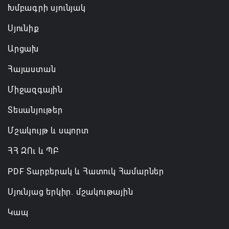
համաձայնագիր են ստորագրել
Խմբագրի սյունյակ
07.08.2026 16:43
Սյունիք
Արցախ
Հայաստան
Միջազգային
Տեսանյութեր
Մշակույթ և սպորտ
ՀՀ ԶՈւ և ՊԲ
PDF Տարբերակ և Հատուկ Համարներ
Սյունյաց երկիր. մշակութային
Կապ