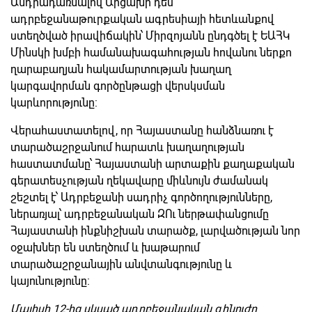
Անդրադառնալով Արցախի դեմ
ադրբեջանաթուրքական ագրեսիայի հետևանքով
ստեղծված իրավիճակին՝ Միրզոյանն ընդգծել է ԵԱՀԿ
Մինսկի խմբի համանախագահության հովանու ներքո
ղարաբաղյան հակամարտության խաղաղ
կարգավորման գործընթացի վերսկսման
կարևորությունը:
Վերահաստատելով, որ Հայաստանը հանձնառու է
տարածաշրջանում հարատև խաղաղության
հաստատմանը՝ Հայաստանի արտաքին քաղաքական
գերատեսչության ղեկավարը միևնույն ժամանակ
շեշտել է՝ Ադրբեջանի սադրիչ գործողությունները,
ներառյալ՝ ադրբեջանական ԶՈւ ներթափանցումը
Հայաստանի ինքնիշխան տարածք, լարվածության նոր
օջախներ են ստեղծում և խաթարում
տարածաշրջանային անվտանգությունը և
կայունությունը:
Մայիսի 12-ից սկսած ադրբեջանական զինուժը