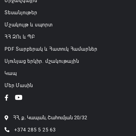
Միջազգային
Տեսանյութեր
Մշակույթ և սպորտ
ՀՀ ԶՈւ և ՊԲ
PDF Տարբերակ և Հատուկ Համարներ
Սյունյաց երկիր. մշակութային
Կապ
Մեր Մասին
ՀՀ, ք․ Կապան, Շահումյան 20/32
+374 285 5 25 63