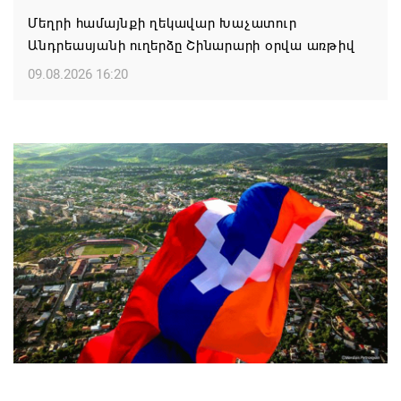
Մեղրի համայնքի ղեկավար Խաչատուր
Անդրեասյանի ուղերձը Շինարարի օրվա առթիվ
09.08.2026 16:20
Քաջարան համայնքի ղեկավար Մանվել
Փարամազյանի ուղերձը` Շինարարի
մասնագիտական օրվա կապակցությամբ
09.08.2026 16:12
Երևանի ո՞ր վարչական շրջաններում և ՀՀ ո՞ր
մարզերում են բնակարաններն ամենաշատը
թանկացել
08.08.2026 21:31
ԱՄՆ-ն շարունակում է լիովին հանձնառու լինել
ՀՀ-ի և Ադրբեջանի հետ համագործակցությանը.