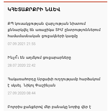
Ռուբիո
ԿՀԵՏԱՔՐՔՐԻ ՆԱԵՎ
08.08.2026 21:25
ՔՊ կուսակցության վարչության նիստում
Իրանն ու Օմանը մոտ են Հորմուզի նեղուցի
քննարկվել են առաջիկա ՏԻՄ ընտրություններում
վերաբերյալ համաձայնության հասնելուն. Արաղչի
համամասնական ցուցակների կազմը
08.08.2026 21:17
07.09.2021 21:55
Նիկոլ Փաշինյանը և Դոնալդ Թրամփը
Ինչո՞ւ են աղմկում ցուցարարները
հեռախոսազրույցի ընթացքում վերահաստատել են
TRIPP-ի կառուցման աշխատանքները մոտ
28.07.2020 22:42
ապագայում սկսելու իրենց հաստատակամությունը
Հակառահորդը Արցախի ուղղությամբ հարձակում
08.08.2026 21:12
է սկսել. Նիկոլ Փաշինյան
Փաշինյանն ու Ալիևը հեռախոսազրույց են ունեցել․
27.09.2020 08:44
քննարկվել է TRIPP երթուղու նախագծի
իրականացումը
Բոլորիս ջանքերով մեր բանակը նորից վեր է