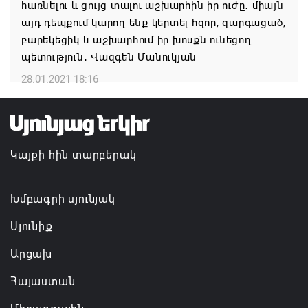
հառնելու և ցույց տալու աշխարհին իր ուժը․ միայն
08.08.2026 12:32
այդ դեպքում կարող ենք կերտել հզոր, զարգացած,
բարեկեցիկ և աշխարհում իր խոսքն ունեցող
Մաքսիմ Հակոբյանն այսօր կդառնար 77
պետություն․ Վազգեն Մանուկյան
տարեկան
28.01.2021 18:16
08.08.2026 09:40
Եկեղեցիների համաշխարհային խորհուրդը
մտահոգություն է հայտնել Եկեղեցու շուրջ
Կայքի հին տարբերակ
ստեղծված իրավիճակի հետ կապված
08.08.2026 00:22
Խմբագրի սյունյակ
Սյունիք
Արցախ
Հայաստան