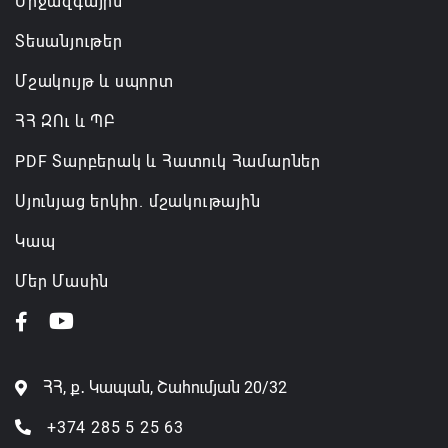
Միջազգային
Տեսանյութեր
Մշակույթ և սպորտ
ՀՀ ԶՈւ և ՊԲ
PDF Տարբերակ և Հատուկ Համարներ
Սյունյաց երկիր. մշակութային
Կապ
Մեր Մասին
ՀՀ, ք․ Կապան, Շահումյան 20/32
+374 285 5 25 63