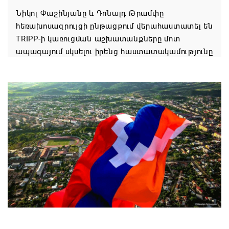
Նիկոլ Փաշինյանը և Դոնալդ Թրամփը
հեռախոսազրույցի ընթացքում վերահաստատել են
TRIPP-ի կառուցման աշխատանքները մոտ
ապագայում սկսելու իրենց հաստատակամությունը
08.08.2026 21:12
Փաշինյանն ու Ալիևը հեռախոսազրույց են ունեցել․
քննարկվել է TRIPP երթուղու նախագծի
իրականացումը
08.08.2026 12:32
Մաքսիմ Հակոբյանն այսօր կդառնար 77
տարեկան
08.08.2026 09:40
Եկեղեցիների համաշխարհային խորհուրդը