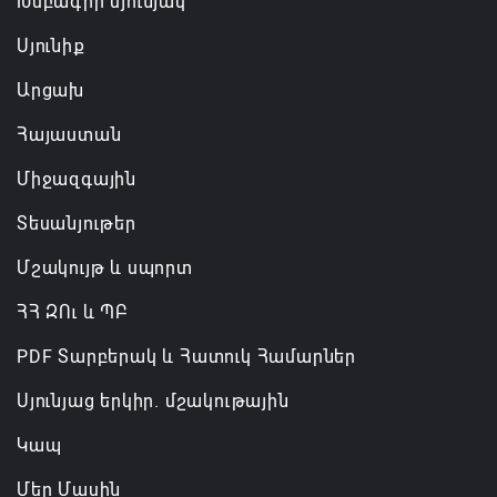
Խմբագրի սյունյակ
07.08.2026 16:43
Սյունիք
Արցախ
Հայաստան
Միջազգային
Տեսանյութեր
Մշակույթ և սպորտ
ՀՀ ԶՈւ և ՊԲ
PDF Տարբերակ և Հատուկ Համարներ
Սյունյաց երկիր. մշակութային
Կապ
Մեր Մասին