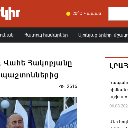
o
20
C Կապան
յունակ
Հատուկ համարներ
Սյունյաց երկիր. մշակ
ւ Վահե Հակոբյանը
ԼՐԱ
ց պաշտոններից
Կապահո
2616
հիմնան
աշխատ
06.08.202
Մեր հոգ