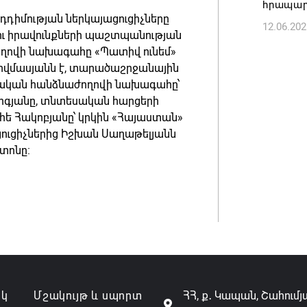
հրապար
նդդիմության ներկայացուցիչները
12.06.202
Անդրան
ու իրավունքների պաշտպանության
տնօրեն,
ողովի նախագահը «Պատիվ ունեմ»
ազատվե
վմասյանն է, տարածաշրջանային
ական հանձնաժողովի նախագահը՝
06.08.202
որգյանը, տնտեսական հարցերի
ե Հակոբյանը՝ կրկին «Հայաստան»
Կառավար
ցուցիչներից Իշխան Սաղաթելյանն
նախարա
տոնը։
06.08.202
ակ
Մշակույթ և սպորտ
ՀՀ, ք․ Կապան, Շահումյ