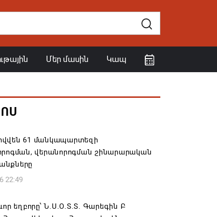
ութային
Մեր մասին
Կապ
ՀՈՍ
վվեն 61 մանկապարտեզի
որոգման, վերանորոգման շինարարական
անքները
6 22:49
ևոր եղբորը՝ Ն.Ս.Օ.Տ.Տ. Գարեգին Բ