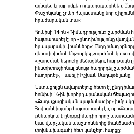
այնպես էլ այլ խմբեր ու քաղաքացիներ։ Ընդդի
Փաշինյանը չունի Հայաստանը նոր զիջումն
հրաժարական տա»։
Հունիսի 14-ին «Դիմադրություն» շարժմա
հայտարարել է, որ «ընդդիմությունը վաղվա
հրապարակի վրանները»։ Ընդդիմադիրները,
վերափոխման ենթարկել շարժման կառուցվա
«շարժման ներուժը մեծացնելու, հարթակն ը
ինստիտուցիոնալ բնույթ հաղորդել շարժման
հաղորդել»,– ասել է Իշխան Սաղաթելյանը։
Նստացույցն ավարտելուց հետո էլ ընդդիմա
հունիսի 16-ին խորհրդարանական ճեպազր
«Քաղաքացիական պայմանագիր» խմբակցո
Հովհաննիսյանը հայտարարել էր, որ «Ք
քննարկում է ընդդդիմադիր որոշ պատգամ
կամ վարչական պաշտոններից (հանձնաժո
փոխնախագահ) հետ կանչելու հարցը։