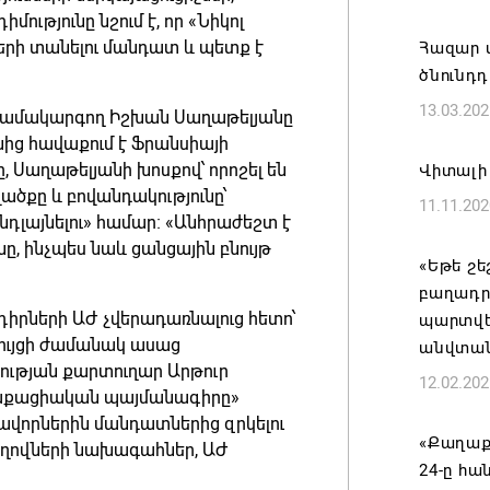
մությունը նշում է, որ «Նիկոլ
«Հայաստ
երի տանելու մանդատ և պետք է
Հազար տ
դատավար
ծնունդդ
Հայոց կ
13.03.202
Գրիգոր
ն համակարգող Իշխան Սաղաթելյանը
նից հավաքում է Ֆրանսիայի
06.08.202
 Սաղաթելյանի խոսքով՝ որոշել են
Վիտալի 
ծքը և բովանդակությունը՝
11.11.202
Քրիստին
նդլայնելու» համար։ «Անհրաժեշտ է
Արտաքի
ը, ինչպես նաև ցանցային բնույթ
պաշտոն
«Եթե շե
բաղադր
06.08.202
դիրների ԱԺ չվերադառնալուց հետո՝
պարտվել
ույցի ժամանակ ասաց
անվտան
Հայաստա
ւթյան քարտուղար Արթուր
12.02.202
է թե՛ ե
աղաքացիական պայմանագիրը»
պահպան
ավորներին մանդատներից զրկելու
ժողովր
«Քաղաք
ղովների նախագահներ, ԱԺ
24-ը հ
06.08.202