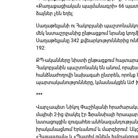
«Քաղաքացիական պայմանագրի» 66 պատգ
ձայներ չեն եղել։
Սաղաթելյանի ու Հակոբյանի պաշտոնանկու
մեկ նստաշրջանից ընթացքում նրանց կողմի
Սաղաթելյանը 342 քվեարկություններից ունե
192:
ՔՊ-ականները նիստի ընթացքում հայտարար
Հակոբյանին պաշտոնանկ են անում, որպե
հանձնաժողովի նախագահ ընտրեն, որոնք 
պարտականությունները, կմասնակցեն ԱԺ խ
***
Վարչապետ Նիկոլ Փաշինյանի հրաժարակա
մայիսի 2-ից փակել էր Ֆրանսիայի հրապա
նստացույցին զուգահեռ անհնազանդությա
իրականացնում Երևանում և մարզերում։ Ակ
«Հայաստան» և «Պատիվ ունեմ» խմբակցությ