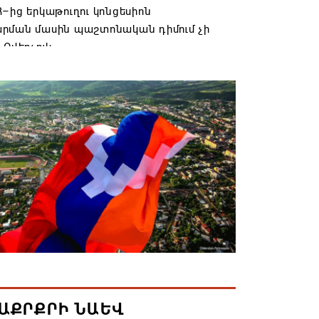
–ից երկաթուղու կոնցեսիոն
րման մասին պաշտոնական դիմում չի
 Օվերչուկ
6 19:03
անյայց Առաքելական Եկեղեցու
րդը կկանգնի դատարանի առջև՝
րության հետ խորացող
րտության պատճառով․ Reuters-ի
նքը
6 18:41
տանից Ադրբեջանի տարածքով
ն է ուղարկվել ցորենով բեռնված 14
6 17:52
ԱՔՐՔՐԻ ՆԱԵՎ