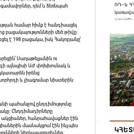
ՌԴ–ն ՀՀ
ամավորներ, դեմ և ձեռնպահ
կառավա
ստացել.
թյան համար հիմք է հանդիսացել
06.08.202
ց բացակայությունների մեծ թիվը։
ցել է 198 բացակա, իսկ Հակոբյանը՝
Հայաստ
առաջնո
եցին՝ Սաղաթելյանին ու
կառավա
սզի այնպիսի ԱԺ փոխխոսնակ և
հակամա
կկատարեն իրենց
արձագա
որհրդի և լիագումար նիստերին։
06.08.202
Ռուսաս
նի պահանջով ընդդիմությունը
Հայաստա
րակը։ Ընդդիմադիրները
վագոն
ն ակցիաներ, հանրահավաքներ էին
ցիաներին մասնակցում էին ինչպես
06.08.202
ԿՀԵՏ
ունների ներկայացուցիչներ,