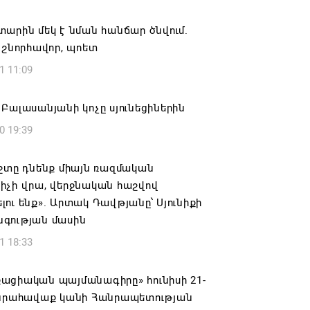
ան» խմբակցությունը ևս մասնակցելու է
արին մեկ է նման հանճար ծնվում.
ությանը՝ ի աջակցություն Ամենայն
 շնորհավոր, պոետ
աթողիկոսի և սրբազանների. Աննա
1 11:09
յան
6 17:04
Բալասանյանի կոչը սյունեցիներին
0 19:39
նե Գրիգորյանը վերանշանակվել է
ն հետախուզության ծառայության պետի
ում
շտը դնենք միայն ռազմական
իչի վրա, վերջնական հաշվով
6 14:21
ու ենք». Արտակ Դավթյանը՝ Սյունիքի
գության մասին
նի ներկայիս իշխանությունը ձախողում
1 18:33
րկրի ներսում ազգային համերաշխության
ման, թե՛ արտաքին ճակատում հայ
դի շահերի պաշտպանության գործը
ացիական պայմանագիրը» հունիսի 21-
անրահավաք կանի Հանրապետության
6 14:18