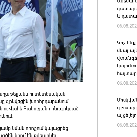
Ամենայ
դատարան
և դատա
06.08.202
Կոչ ենք
մնալ այ
վտանգել
կայունո
հայտար
06.08.202
ղաթելյանն ու տնտեսական
Մոսկվա
ը զրկվեցին խորհրդարանում
զբոսաշ
 ու Վահե Հակոբյանը ընդգրկված
այցելել
նում։
06.08.202
ամբ նման որոշում կայացրեց
ծին կողմ են քվեարկել