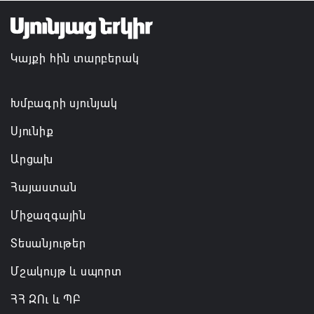
Այս օրը պատմության մեջ կարձանագրվի որպես
ամոթի ու դավաճանության օր․ ՌԴ և Նոր
Կայքի հին տարբերակ
Նախիջևանի հայոց թեմ
07.08.2026 12:50
Խմբագրի սյունյակ
Սյունիք
Արցախ
Հայաստան
Միջազգային
Տեսանյութեր
Մշակույթ և սպորտ
ՀՀ ԶՈւ և ՊԲ