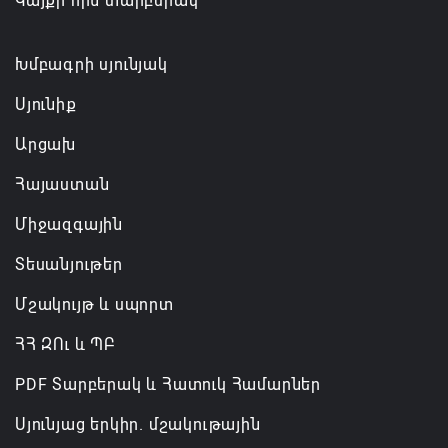
Կայքի հին տարբերակ
Թուրքիան, Սաուդյան Արաբիան և Պակիստանը
ռազմական դաշինք ստեղծելու մասին
համաձայնագիր են ստորագրել
Խմբագրի սյունյակ
07.08.2026 16:43
Սյունիք
Արցախ
Հայաստան
Միջազգային
Տեսանյութեր
Մշակույթ և սպորտ
ՀՀ ԶՈւ և ՊԲ
PDF Տարբերակ և Հատուկ Համարներ
Սյունյաց երկիր. մշակութային