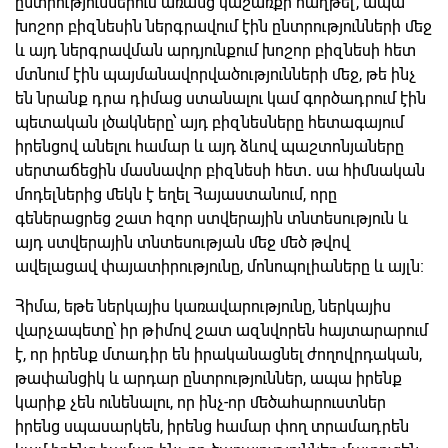
ընտրություններում առանց կաշառքի հաղթել, ապա
խոշոր բիզնեսին ներգրավում էին ընտրությունների մեջ
և այդ ներգրավման արդյունքում խոշոր բիզնեսի հետ
մտնում էին պայմանավորվածությունների մեջ, թե ինչ
են նրանք դրա դիմաց ստանալու կամ գործադրում էին
պետական լծակները՝ այդ բիզնեսները հետագայում
իրենցով անելու համար և այդ ձևով պաշտոնյաները
սերտաճեցին մասնավոր բիզնեսի հետ․ սա հիմնական
մոդելներից մեկն է եղել Հայաստանում, որը
գեներացրեց շատ հզոր ստվերային տնտեսություն և
այդ ստվերային տնտեսության մեջ մեծ թվով
ավելացավ փայատիրությունը, մոնոպոլիաները և այլն։
Հիմա, եթե ներկայիս կառավարությունը, ներկայիս
վարչապետը՝ իր թիմով շատ ազնվորեն հայտարարում
է, որ իրենք մտադիր են իրականացնել ժողովրդական,
թափանցիկ և արդար ընտրություններ, ապա իրենք
կարիք չեն ունենալու, որ ինչ-որ մեծահարուստներ
իրենց սպասարկեն, իրենց համար փող տրամադրեն