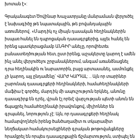
խոտան է»:
Գրականագետ Ծովինար Խաչատրյանը մանրամասն վերլուծել
է նախագիծը թե նպատակային, թե բովանդակային
առումներով. «Մարդիկ ոչ միայն դասական հեղինակներին
իսպառ հանել են դպրոցական դասագրքերից, այլեւ հանել են
իրենց պատկերացմամբ ԱՆԳԻՐ անելը, որովհետեւ
բանաստեղծության հետ, ըստ իրենց, աշակերտը կարող է ամեն
ինչ անել վերլուծելու շրջանակներում, անգամ առանձնացնել
դրա հեղինակին ու նարատորին, բայց արտասանել, ասմունքել
չի կարող, այլ ընդամենը` ՎԱՐԺ ԿԱՐԴԱԼ: … Այն որ տարիներ
շարունակ դասագրքերի հեղինակների, համահեղինակների
մաֆիա է գործել, մարդիկ մի ապուշություն երկնել, անունը
դասագիրք են դրել, վրան էլ որեւէ վարչության պետի անուն են
ճպացրել համահեղինակի իրավունքով, միլիոններ են
գրպանել, նորություն չէ: Այն, որ դասագրքերի հեղինակ
համարվողներն իրենց ծանծաղամիտ ու տկարամիտ
նեղճակատ համակուրսեցիների գրական թոթովանքները
հրամցրել են որպես դասագրքային ճշմարտություն, ստիպել են