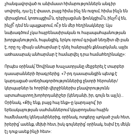
չհանգավորված ու անիմաստ հիմարություններն անգիր
սովորել, դա էլ է փաստ, բայց հիմա ինչ են ուզում, հիմա ինչն են
վերացնում, կոռուպցիա՞ն, դեբիլացման ֆունկցիա՞ն, ինչո՞վ են,
ինչի՞ դեմ են պայքարում, ու՞ր են մեր հեղինակները: Այս
նախագծում չկա հայրենասիրական ու հայապահպանության
խորքայնություն, հպանցիկ, երկու օրում գրված նեղմիտ մի բան
է, որը ոչ միայն անհարմար է դնել հանրային քննարկման, այլեւ
առհասարակ անհարմար է համարվել դրա համահեղինակը»:
Որպես օրինակ՝ Ծովինար Խաչատրյանը մեջբերել է տարբեր
դասարանների ծրագրերից. «7-րդ դասարանցին պետք է
կարդացած ստեղծագործություններից ընտրի հերոսներ/
կերպարներ եւ հորինի վերջիններիս բնավորությունն
արտահայտող խորհրդանիշեր (կենդանի, իր, գույն եւ այլն)…
Օրինակ, «Քիչ ենք, բայց հայ ենք»-ը կարդալով՝ իր
երեւակայության սահմաններում կկարողանա հային
համեմատել կենդանիներից, օրինակ, ոտքերը պոկած շան հետ,
իրերից՝ ասենք, մեխի հետ, իսկ գույներից՝ օրինակ, եսիմ էդ մեկն
էլ դուք ասեք ինչի հետ»: