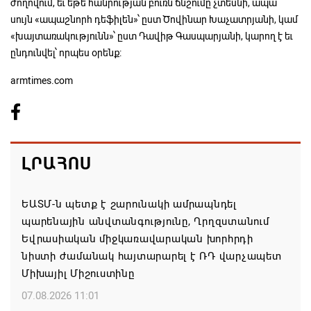
ժողովում, եւ եթե հանրության բուռն ճնշումը չտեսնի, ապա
սույն «ապաշնորհ դեֆիլեն»՝ ըստ Ծովինար Խաչատրյանի, կամ
«խայտառակությունն»՝ ըստ Դավիթ Գասպարյանի, կարող է եւ
ընդունվել՝ որպես օրենք:
armtimes.com
ԼՐԱՀՈՍ
ԵԱՏՄ-ն պետք է շարունակի ամրապնդել
պարենային անվտանգությունը, Ղրղզստանում
Եվրասիական միջկառավարական խորհրդի
նիստի ժամանակ հայտարարել է ՌԴ վարչապետ
Միխայիլ Միշուստինը
07.08.2026 11:01