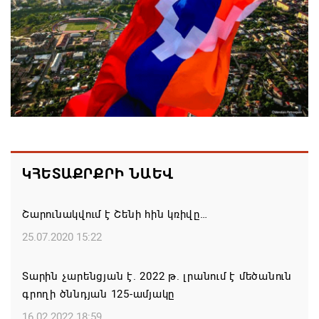
մնալ այնպիսի քայլերից, որոնք կարող են
վտանգել երկրի հոգևոր ու հասարակական
կայունությունը. եպիսկոպոսների
հայտարարությունը
06.08.2026 20:36
Մոսկվան կարող է ռուսաստանցի
զբոսաշրջիկներին հետ պահել Հայաստան
այցելելուց․ Մատվիենկո
ԿՀԵՏԱՔՐՔՐԻ ՆԱԵՎ
06.08.2026 20:30
Շարունակվում է Շենի հին կռիվը…
ՌԴ–ն ՀՀ–ից երկաթուղու կոնցեսիոն
25.07.2020 15:22
կառավարման մասին պաշտոնական դիմում չի
ստացել. Օվերչուկ
Տարին չարենցյան է. 2022 թ. լրանում է մեծանուն
06.08.2026 19:03
գրողի ծննդյան 125-ամյակը
16.02.2022 18:59