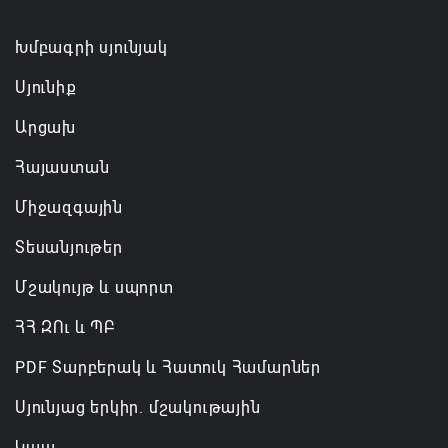
Քրիստիննե Գրիգորյանը վերանշանակվել է
Խմբագրի սյունյակ
Արտաքին հետախուզության ծառայության պետի
Սյունիք
պաշտոնում
Արցախ
06.08.2026 14:21
Հայաստան
Հայաստանի ներկայիս իշխանությունը ձախողում
Միջազգային
է թե՛ երկրի ներսում ազգային համերաշխության
պահպանման, թե՛ արտաքին ճակատում հայ
Տեսանյութեր
ժողովրդի շահերի պաշտպանության գործը
Մշակույթ և սպորտ
06.08.2026 14:18
ՀՀ ԶՈւ և ՊԲ
PDF Տարբերակ և Հատուկ Համարներ
Սյունյաց երկիր. մշակութային
Կապ