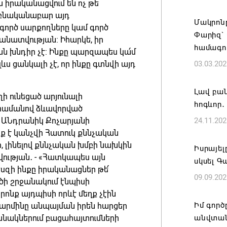
իրականացվում են ոչ թե
«Հայաստ
և բնականաբար այդ
Մակրոնը
 գործ սարքողները կամ գործ
դատավար
Փարիզ`
նատվության: Իհարկե, իր
Հայոց կ
համագո
խնդիր չէ: Ինքը պարզապես կա՛մ
Գրիգոր
յլևս ցանկալի չէ, որ ինքը գտնվի այդ
03.03.202
06.08.202
Լավ բան
ի ունեցած արյունալի
Քրիստին
հոգևոր․
հրամանով ձևավորված
Արտաքի
ԱՆդրանիկ Քոչարյանի
24.11.202
պաշտոն
ք է կանչվի Հատուկ քննչական
06.08.202
ր, լինելով քննչական խմբի նախկին
Իսրայել
ության․ - «Հատկապես այն
սկսել Գ
Հայաստա
պեսզի ինքը իրականացներ թե՛
09.09.202
է թե՛ ե
ծի շրջանակում էնպիսի
պահպան
ոնք այդպիսի որևէ մեղք չէին
ժողովր
Իմ գոր
մարմինը անպայման իրեն հարցեր
ջանակներում բացահայտումների
անվտան
06.08.202