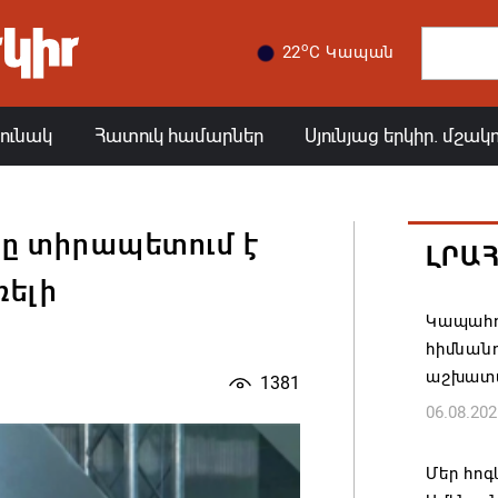
o
22
C Կապան
յունակ
Հատուկ համարներ
Սյունյաց երկիր. մշակ
նը տիրապետում է
ԼՐԱ
ռելի
Կապահո
հիմնան
աշխատ
1381
06.08.202
Մեր հոգ