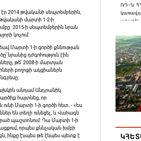
ՌԴ–ն ՀՀ
 էր 2014 թվականի սեպտեմբերին,
կառավա
 թվականի մարտի 1-2-ի
ստացել.
ւմբը: 2015-ի սեպտեմբերին նրան
06.08.202
որի կոչում:
ձավ Մարտի 1-ի գործի քննության
Հայաստ
ը՝ նրանից դժգոհություն էին
առաջնո
երը, թե՛ 2008-ի մարտյան
կառավա
ների բողոքի ակցիաներն
հակամա
նգրեսը:
արձագա
06.08.202
ախկին անդամ Անդրանիկ
արծիք հայտնեց, որ
 ունի Մարտի 1-ի գործի հետ․ - «Ես
Ռուսաս
ններ են տեղի ունեցել, և Վահագն
Հայաստա
եցրած պաշտոնում: Դա Մարտի 1-ի
վագոն
ցքում, որպես քննչական խմբի
06.08.202
քն, ինքը էսպես թե էնպես պետք է
ԿՀԵՏ