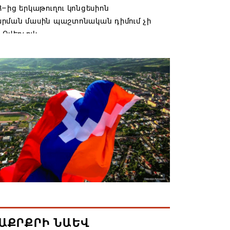
–ից երկաթուղու կոնցեսիոն
րման մասին պաշտոնական դիմում չի
 Օվերչուկ
6 19:03
անյայց Առաքելական Եկեղեցու
րդը կկանգնի դատարանի առջև՝
րության հետ խորացող
րտության պատճառով․ Reuters-ի
նքը
6 18:41
տանից Ադրբեջանի տարածքով
ն է ուղարկվել ցորենով բեռնված 14
6 17:52
ԱՔՐՔՐԻ ՆԱԵՎ