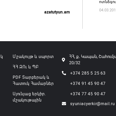
ոտնձգու
04.03.201
Անդրան
azatutyun.am
տնօրեն,
ազատվե
06.08.202
Կառավար
նախարա
ակ
Մշակույթ և սպորտ
ՀՀ, ք․ Կապան, Շահումյ
06.08.202
20/32
ՀՀ ԶՈւ և ՊԲ
+374 285 5 25 63
PDF Տարբերակ և
Հատուկ Համարներ
+374 91 45 90 47
Սյունյաց երկիր.
+374 77 45 90 47
մշակութային
syuniacyerkir@mail.ru