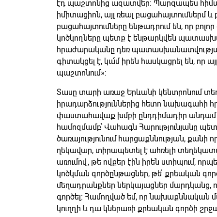
էդ պաշտոնից ազատվեր: Պարզապես հիմա 
իմիտացիոն, այլ ռեալ բացահայտումներմ 
բացահայտումները ենթադրում են, որ բոլոր
կոծկողները պետք է ենթարկվեն պատասխա
հրաժարականը դեռ պատասխանատվության 
գիտակցել է, կա՛մ իրեն հասկացրել են, որ ա
պաշտոնում»:
Տասը տարի առաջ Երևանի կենտրոնում տեղ
իրադարձություններից հետո նախագահի 
փաստահավաք խմբի ընդդիմադիր անդամ 
համոզմամբ՝ Վահագն Հարությունյանը պետ
ծառայությունում հարցաքննության, քանի ո
ղեկավար, տիրապետել է ահռելի տեղեկատվ
առումով, թե ովքեր էին իրեն ստիպում, որ
կոծկման գործընթացներ, թե՛ քրեական գոր
մեղադրանքներ ներկայացներ մարդկանց, որ
գործել: Համողված եմ, որ նախաքննական 
կուղղի և դա կներառի քրեական գործի շր