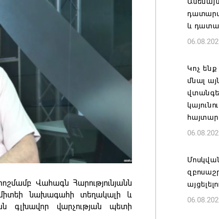
Ամենայ
դատարան
և դատա
06.08.202
Կոչ ենք
մնալ այ
վտանգել
կայունո
հայտար
06.08.202
Մոսկվա
զբոսաշ
ոշմամբ Վահագն Հարությունյանն
այցելել
ոմիտեի նախագահի տեղակալի և
06.08.202
ան գլխավոր վարչության պետի