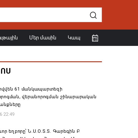
ութային
Մեր մասին
Կապ
ՀՈՍ
վվեն 61 մանկապարտեզի
որոգման, վերանորոգման շինարարական
անքները
6 22:49
ևոր եղբորը՝ Ն.Ս.Օ.Տ.Տ. Գարեգին Բ