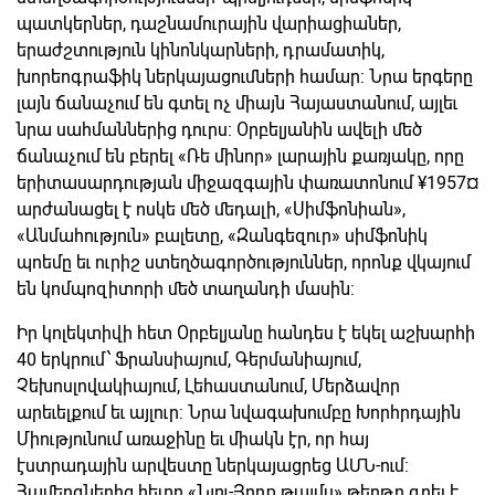
պատկերներ, դաշնամուրային վարիացիաներ,
երաժշտություն կինոնկարների, դրամատիկ,
խորեոգրաֆիկ ներկայացումների համար: Նրա երգերը
լայն ճանաչում են գտել ոչ միայն Հայաստանում, այլեւ
նրա սահմաններից դուրս: Օրբելյանին ավելի մեծ
ճանաչում են բերել «Ռե մինոր» լարային քառյակը, որը
երիտասարդության միջազգային փառատոնում ¥1957¤
արժանացել է ոսկե մեծ մեդալի, «Սիմֆոնիան»,
«Անմահություն» բալետը, «Զանգեզուր» սիմֆոնիկ
պոեմը եւ ուրիշ ստեղծագործություններ, որոնք վկայում
են կոմպոզիտորի մեծ տաղանդի մասին:
Իր կոլեկտիվի հետ Օրբելյանը հանդես է եկել աշխարհի
40 երկրում՝ Ֆրանսիայում, Գերմանիայում,
Չեխոսլովակիայում, Լեհաստանում, Մերձավոր
արեւելքում եւ այլուր: Նրա նվագախումբը Խորհրդային
Միությունում առաջինը եւ միակն էր, որ հայ
էստրադային արվեստը ներկայացրեց ԱՄՆ-ում:
Համերգներից հետո «Նյու-Յորք թայմս» թերթը գրել է.