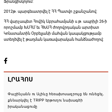
Ֆրանցիսկոյում:
2012թ. պարգեւատրվել է ՀՀ Պատվո շքանշանով:
ՀՀ վարչապետ Հովիկ Աբրահամյանի ս.թ. ապրիլի 26-ի
որոշմամբ ԽՍՀՄ եւ ՀԽՍՀ ժողովրդական արտիստ
Կոնստանտին Օրբելյանի մահվան կապակցությամբ
ստեղծվել է թաղման կառավարական հանձնաժողով:
ԼՐԱՀՈՍ
Փաշինյանն ու Ալիևը հեռախոսազրույց են ունեցել․
քննարկվել է TRIPP երթուղու նախագծի
իրականացումը