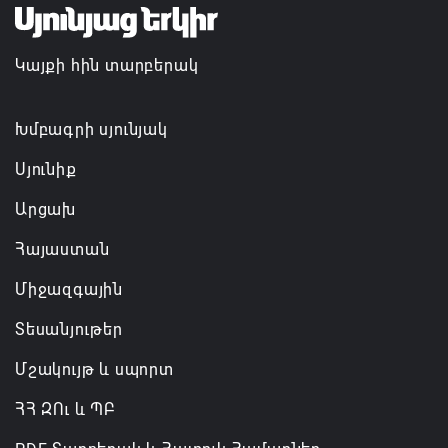
նախաձեռնությամբ ճանապարհաշինական
մեծածավալ աշխատանքներ՝ գյուղական
Կայքի հին տարբերակ
բնակավայրերում
07.08.2026 16:09
Խմբագրի սյունյակ
Սյունիք
Արցախ
Հայաստան
Միջազգային
Տեսանյութեր
Մշակույթ և սպորտ
ՀՀ ԶՈւ և ՊԲ