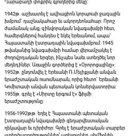
Ղարաբաղի փոքրիկ գյուղերից մեկը:
1942թ. աշխատել է ավիացիոն կորպուսի ջազային
խմբում` դաշնակահար եւ ակորդեոնահար: Որոշ
ժամանակ անց, զինվորական նվագախմբի հետ,
համերգներով հանդես է եկել Երեւանում, ապա`
Հայաստանի էստրադային նվագախմբում: 1945
թվականից նվագախմբի համար վերամշակել է
ժողովրդական երգեր, ինչպես նաեւ ստեղծել նոր
մեղեդիներ: Առաջին գործերից է «Օրորոցայինը»:
1952թ. ընդունվել է Երեւանի Ռ.Մելիքյանի անվան
երաժշտական ուսումնարան, որից հետո` Երեւանի
Կոմիտասի անվան պետական կոնսերվատորիա:
1955թ. գրել է «Սիրտը երգում է» ֆիլմի
երաժշտությունը:
1956-1992թթ. եղել է Հայաստանի պետական
էստրադային նվագախմբի գեղարվեստական
ղեկավար եւ դիրիժոր: Գրել է երաժշտական տարբեր
ստեղծագործություններ՝ պրելյուդներ, սիմֆոնիկ