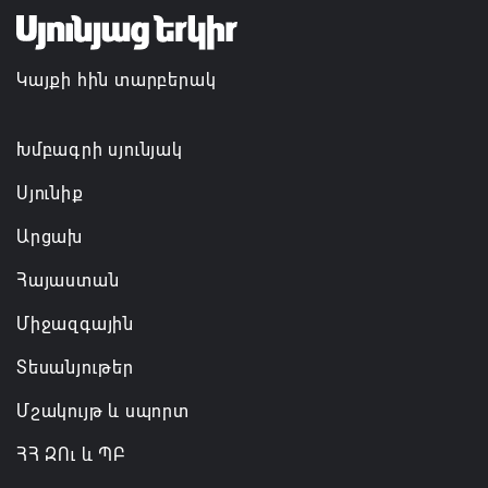
պահպանման, թե՛ արտաքին ճակատում հայ
ժողովրդի շահերի պաշտպանության գործը
Կայքի հին տարբերակ
06.08.2026 14:18
Անդրանիկ Սիմոնյանը վերանշանակվել է ԱԱԾ
Խմբագրի սյունյակ
տնօրեն, իսկ նրա տեղակալ Արամ Հակոբյանն
Սյունիք
ազատվել է պաշտոնից
Արցախ
06.08.2026 14:16
Հայաստան
Կառավարությունը փոխում է երեք
Միջազգային
նախարարությունների անվանումները
06.08.2026 12:45
Տեսանյութեր
Մշակույթ և սպորտ
ՀՀ ԶՈւ և ՊԲ