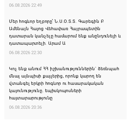
06.08.2026 22:49
Մեր հոգևոր եղբորը՝ Ն.Ս.Օ.Տ.Տ. Գարեգին Բ
Ամենայն Հայոց Վեհափառ Հայրապետին
դատարան կանչելը համարում ենք անընդունելի և
դատապարտելի. Արամ Ա
06.08.2026 22:30
Կոչ ենք անում ՀՀ իշխանություններին` ձեռնպահ
մնալ այնպիսի քայլերից, որոնք կարող են
վտանգել երկրի հոգևոր ու հասարակական
կայունությունը. եպիսկոպոսների
հայտարարությունը
06.08.2026 20:36
Մոսկվան կարող է ռուսաստանցի
զբոսաշրջիկներին հետ պահել Հայաստան