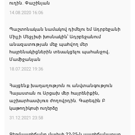
ուղին. Փաշինյան
Միասնական աղոթք և Ամենայն Հայոց
Կաթողիկոսի հայրապետական պատգամը
14.08.2020 16:06
Միածնաէջ Մայր Տաճարում
Պաշտոնական նամակով դիմելու եմ Ադրբեջանի
07.08.2026 19:50
Միլլի Մեջլիսի խոսնակին՝ Ադրբեջանում
անազատության մեջ պահվող մեր
Ժամանակակից Բելառուսին պակասում է այն
հայրենակիցներին տեսակցելու պահանջով․
կառավարման համակարգը, որը կար խորհրդային
Մամիջանյան
ժամանակներում, հայտարարել է Ալեքսանդր
Լուկաշենկոն
18.07.2022 19:36
07.08.2026 17:16
Հայցենք խաղաղություն ու անվտանգություն
Հայաստան ու Արցախ մեր հայրենիքին,
ՀՀ ԱԱԾ սահմանապահ զորքերի
աշխարհասփյուռ ժողովրդին. Գարեգին Բ
պատվիրակությունն այցելել է Լիտվայի
կաթողիկոսի ուղերձը
Հանրապետություն
31.12.2021 23:58
07.08.2026 16:57
Ջերմաստիճանը մայիսի 22-25-ն աստիճանաբար