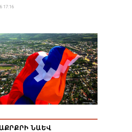
6 17:16
 սահմանապահ զորքերի
կությունն այցելել է Լիտվայի
ետություն
6 16:57
 Բ-ի և եպիսկոպոսների գործով
րն ինքնաբացարկ է հայտնել
6 16:55
ան, Սաուդյան Արաբիան և Պակիստանը
ան դաշինք ստեղծելու մասին
յնագիր են ստորագրել
6 16:43
ԱՔՐՔՐԻ ՆԱԵՎ