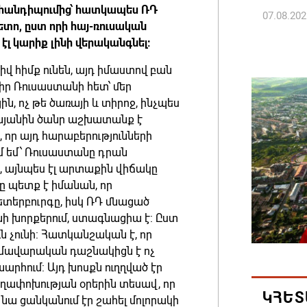
յդ հանդիպումից՝ հատկապես ՌԴ
07.08.202
տո, ըստ որի հայ-ռուսական
 էլ կարիք լինի վերականգնել:
ՀՀ ԱԱԾ
իվ հիմք ունեն, այդ իմաստով բան
պատվիրա
դիր Ռուսաստանի հետ՝ մեր
Հանրապ
ն, ոչ թե ծառայի և տիրոջ, ինչպես
07.08.202
աշինյանին ծանր աշխատանք է
 որ այդ հարաբերությունների
Գարեգին
մ եմ՝ Ռուսաստանը դրան
դատավո
, այնպես էլ արտաքին վիճակը
 պետք է իմանան, որ
07.08.202
Պետերբուրգը, իսկ ՌԴ մնացած
ի խորքերում, ստագնացիա է: Ըստ
Թուրքի
ն չունի: Հատկանշական է, որ
ռազմակ
զմավարական դաշնակիցն է ոչ
համաձա
արհում: Այդ խոսքն ուղղված էր
07.08.202
եղափոխության օրերին տեսավ, որ
ԿՀԵՏ
ւ նա ցանկանում էր շահել մոլորակի