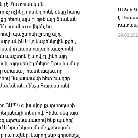
07.08.202
ն չէ: Դա ռուսական
ՄԱԿ-ի Գ
րիշ ոչինչ, որտեղ որևէ մեկը հարց
է Ռուսա
րցը հետևյալն է. եթե այդ ձևական
դատապ
ն ստանա ավելին, ես
րովի պաշտոնի շուրջ այդ
24.02.202
արբաևին և Լուկաշենկոյին քցել,
ի գլխավոր քարտուղարի պաշտոնի
 պաշտոն է և ով էլ լինի այդ
ասի, այդպես է լինելու: Դրա համար
ներ ստանալ, հատկապես, որ
արհով Հայաստանի հետ խաղեր
ն ժամանակ, մինչև Հայաստանի
ետո ՀԱՊԿ գլխավոր քարտուղարի
 տեղակալի տեսքով: Հիմա մեզ այս
ք մեզ արժանապատիվ ենք պահել՝
ւմ և նրա նկատմամբ քրեական
ում ուզենք, կարող ենք գործուղել: