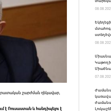
տարեկ
08.08.202
Եկեղեց
մտահոգո
ստեղծվ
08.08.202
Միասնա
Կաթողի
Միածնա
07.08.202
Ժամանա
մոկրատական շարժման ղեկավար,
կառավա
ժամանակ
ւմ է Ռուսաստան և հանդիպելու է
Լուկաշե