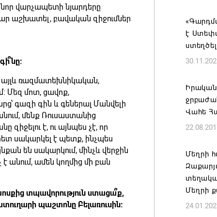
ր նոր վարչապետի նյարդերը
Հայ ժող
ր աշխատել, բավական զիջումներ
և հեռաց
«Գարդմ
է Ստեփ
07.08.202
ստեղծել
գի՞նը:
30.11.202
Կաթողի
նիստը 
ծ, այլև ռազմատեխնիկական,
Իրական
07.08.202
: Մեզ մոտ, ցավոք,
ջրբաժան
հարց՝ գազի գին և գեներալ Մանվելի
Վահե Հ
կանում, մենք Ռուսաստանից
ՀՐԱՎԻՐ
 զիջելու է, ու այնպես չէ, որ
22.08.201
ԲՆԱԿԱՎ
հետ սակարկել է պետք, ինչպես
07.08.202
նքան են սակարկում, մինչև վերջին
Մեղրի 
 է անում, ամեն կողմից մի բան
Զաքարյ
Կապան 
տեղակա
նախաձե
Մեղրի 
խոսքից տպավորություն ստացա՞ք,
մեծածա
քատուղարի պաշտոնը Բելառուսին:
24.01.202
բնակավ