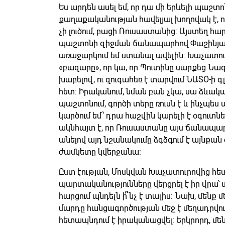
Ես արդեն ասել եմ, որ դա մի երևելի պաշտո
քաղաքականության հավելյալ խողովակ է, ու
չի լուծում, բացի Ռուսաստանից: Այստեղ հա
պաշտոնի զիջման ճանապարհով Փաշինյան
առաջարկում եմ ստանալ ավելին: Խաչատու
«բազարը», որ կա, որ Պուտինը սարքեց Նազ
խաբելով, ու զուգահեռ է տարվում ՆԱՏՕ-
հետ: Իրականում, նման բան չկա, սա ձևական
պաշտոնում, գործի տերը ռուսն է և ինչպես 
կարծում եմ՝ դրա հաշվին կարելի է օգուտ
ակնհայտ է, որ Ռուսաստանը այս ճանապ
անելով այդ նշանակումը ձգձգում է այնքա
ժամկետը կվերջանա:
Ըստ էության, Մոսկվան Խաչատուրովից հ
պարտականությունները վերցրել է իր վրա՝
հարցում պնդելն ի՞նչ է տալիս: Նախ, մեն
մարդը հանցագործության մեջ է մեղադրվո
հետապնդում է իրականացվել: Երկրորդ, մենք 