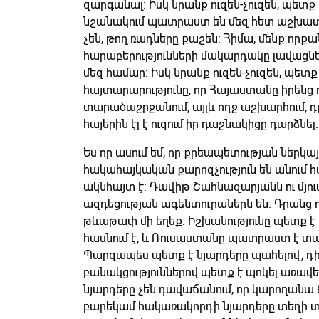
զարգանալ: Իսկ նրանք ուզեն-չուզեն, պետք 
նշանակում պատրաստ են մեզ հետ աշխա
չեն, թող ռադները քաշեն: Հիմա, մենք որ
հարաբերությունների մակարդակը լավացնել
մեզ համար: Իսկ նրանք ուզեն-չուզեն, պետք 
հայտարարությունը, որ Հայաստանը իրենց 
տարածաշրջանում, այլև ողջ աշխարհում, դ
հայերին էլ է ուզում իր դաշնակիցը դարձնել:
Ես որ ասում եմ, որ քրեապետության ներկ
հակահայկական քարոզչություն են անում հ
ակնհայտ է: Դավիթ Շահնազարյանն ու մյ
ազդեցության ագենտուրաներն են: Դրանց ո
թևաթափ մի եղեք: Իշխանությունը պետք է
հասնում է, և Ռուսաստանը պատրաստ է տալ 
Պարզապես պետք է նյարդերը պահելով,
բանակցություններով պետք է պոկել առավել
նյարդերը չեն դավաճանում, որ կարողանա 8 
բարեկամ հակառակորդի նյարդերը տեղի տա