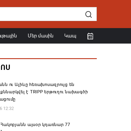
ութային
Մեր մասին
Կապ
ՀՈՍ
նն ու Ալիևը հեռախոսազրույց են
․ քննարկվել է TRIPP երթուղու նախագծի
ացումը
6 12:32
Հակոբյանն այսօր կդառնար 77