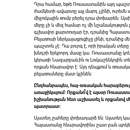
Դրա համար, եթե Ռուսաստանին այդ պաշտո
ժամկետի ավարտը այլ մարդ չլինի, ուրեմն 
միջուկային ռումբ բերել դրա փոխարեն: Այս
մերը չի և մեզ համար ոչ մի նշանակություն
գլխավոր քարտուղար էր, դրանից Հայաստան
Բելառուսի ներկայացուցիչը լինի, դրանից մե
պաշտոն չէ: Դա բուրգ է, որի իրական տերը
խնդրի երկրորդ մասը կա. Ռուսաստանը կոն
կիրառի Նազարբաևին ու Լուկաշենկոյին տեղ
որքան հնարավոր է: Այդ դեպքում և ռուս
բելառուսները մատ կլինեն:
Ընդհանրապես, հայ-ռուսական հարաբերությ
առաջիկայում: Որքանո՞վ է այսօր Ռուսա
իշխանության հետ աշխատել և որքանով մե
պատրաստ:
Այստեղ շահերը փոխադարձ են: Այստեղ կար
Հայաստանը հնարավորինս շատ բան պոկե