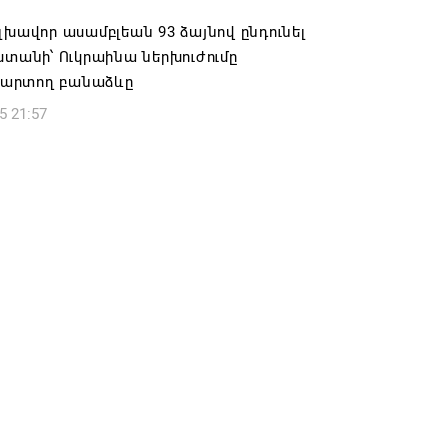
6 16:09
լխավոր ասամբլեան 93 ձայնով ընդունել
ստանի՝ Ուկրաինա ներխուժումը
արտող բանաձևը
5 21:57