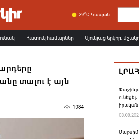
o
29
C Կապան
յունակ
Հատուկ համարներ
Սյունյաց երկիր. մշակ
յարդերը
ԼՐԱ
նը տալու է այն
Փաշինյա
ունեցել
իրական
1084
08.08.202
Մաքսիմ 