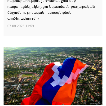
հայտարարությունը․ «Պահանջում ենք
դադարեցնել Եկեղեցու նկատմամբ քաղաքական
ճնշումն ու քրեական հետապնդման
գործիքավորումը»
07.08.2026 11:59
Եկեղեցու հեղինակության և նրա հոգևոր
առաքելության դեմ ուղղված ՀՀ
իշխանությունների գործողությունները
հակասահմանադրական են. ՀՅԴ Բյուրո
07.08.2026 11:52
ՀԲԸՄ-ն կոչ է անում կասեցնել Կաթողիկոսի եւ վեց
եպիսկոպոսների նկատմամբ քրվարույթը
07.08.2026 11:50
Ավարտվեց Սյունիքի մարզի շախմատի