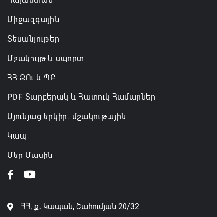
Հայաստան
06.08.2026 20:36
Միջազգային
Տեսանյութեր
Մշակույթ և սպորտ
ՀՀ ԶՈւ և ՊԲ
PDF Տարբերակ և Հատուկ Համարներ
Սյունյաց երկիր. մշակութային
Կապ
Մեր Մասին
ՀՀ, ք․ Կապան, Շահումյան 20/32