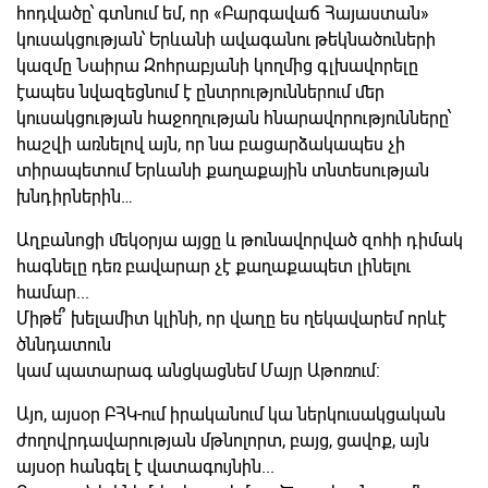
հոդվածը՝ գտնում եմ, որ «Բարգավաճ Հայաստան»
կուսակցության՝ Երևանի ավագանու թեկնածուների
կազմը Նաիրա Զոհրաբյանի կողմից գլխավորելը
էապես նվազեցնում է ընտրություններում մեր
կուսակցության հաջողության հնարավորությունները՝
հաշվի առնելով այն, որ նա բացարձակապես չի
տիրապետում Երևանի քաղաքային տնտեսության
խնդիրներին…
Աղբանոցի մեկօրյա այցը և թունավորված զոհի դիմակ
հագնելը դեռ բավարար չէ քաղաքապետ լինելո
ւ
համար...
Միթե՞ խելամիտ կլինի, որ վաղը ես ղեկավարեմ որևէ
ծննդատուն
կամ պատարագ անցկացնեմ Մայր Աթոռում:
Այո, այսօր ԲՀԿ-ում իրականում կա ներկուսակցական
ժողովրդավարության մթնոլորտ, բայց, ցավոք, այն
այսօր հանգել է վատագույնին...