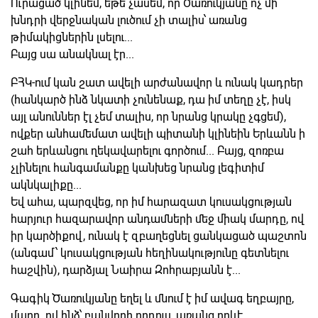
Ուրացած կլինեմ, եթե չասեմ, որ Ծառուկյանը ոչ մի
խնդրի վերջնական լուծում չի տալիս՝ առանց
թիմակիցներին լսելու...
Բայց սա անակնալ էր...
ԲՀԿ-ում կան շատ ավելի արժանավոր և ունակ կադրեր
(հանկարծ ինձ նկատի չունենաք, դա իմ տեղը չէ, իսկ
այլ անուններ էլ չեմ տալիս, որ նրանց կրակը չգցեմ),
ովքեր անհամեմատ ավելի պիտանի կլինեին Երևանն ի
շահ երևանցու ղեկավարելու գործում... Բայց, զոռբա
չլինելու հանգամանքը կանխեց նրանց լեգիտիմ
ակնկալիքը...
Եվ ահա, պարզվեց, որ իմ հարազատ կուսակցության
հարյուր հազարավոր անդամների մեջ միակ մարդը, ով
իր կարծիքով, ունակ է զբաղեցնել ցանկացած պաշտոն
(անգամ՝ կուսակցության հեղինակությունը գետնելու
հաշվին), դարձյալ Նաիրա Զոհրաբյանն է...
Գագիկ Ծառուկյանը եղել և մնում է իմ ավագ եղբայրը,
մարդ, ով ինձ՝ բանվորի որդուս, առանց որևէ