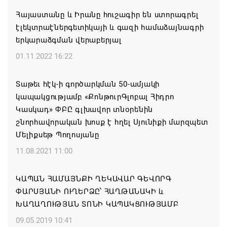
05.08.2026 12:01
Հայաստանը և Իրանը հուշագիր են ստորագրել
էլեկտրաէներգետիկայի և գազի համաձայնագրի
ԱՄՆ-ն կրկնապատկել է TRIPP նախագծի
երկարաձգման վերաբերյալ
ֆոնդային միջոցները՝ հասցնելով դրանք 402 մլն
01.11.2022 16:22
դոլարի
05.08.2026 11:57
Տաթեւ հէկ-ի գործարկման 50-ամյակի
կապակցությամբ «ՔոնթուրԳլոբալ Հիդրո
Զգուշացում․ սոցիալական ցանցերում
Կասկադ» ​​​​​​​ՓԲԸ գլխավոր տնօրենին
բնակարանների վարձակալության անվան տակ
շնորհավորական խոսք է հղել Սյունիքի մարզպետ
խարդախություններ
Մելիքսեթ Պողոսյանը
05.08.2026 11:52
11.08.2021 11:00
ՍԶՆԱԿ ԵՎ ԴԻՑՄԱՅՐԻ ԳՅՈՒՂԵՐԸ ԱՅՍՈՒՀԵՏԵՎ
ԿԱՊԱՆ ՀԱՄԱՅՆՔԻ ՂԵԿԱՎԱՐ ԳԵՎՈՐԳ
ՀԱՄԱԿԱՐԳՎԱԾ ՋՐԱՄԱՏԱԿԱՐԱՐՈՒՄ ԿՈՒՆԵՆԱՆ
ՓԱՐՍՅԱՆԻ ՈՒՂԵՐՁԸ՝ ՀԱՂԹԱՆԱԿԻ և
ԽԱՂԱՂՈՒԹՅԱՆ ՏՈՆԻ ԿԱՊԱԿՑՈՒԹՅԱՄԲ
05.08.2026 11:26
09.05.2019 10:41