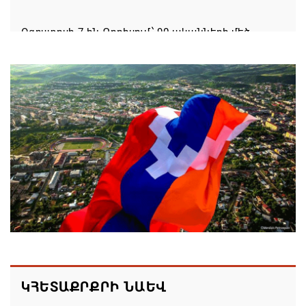
Օգոստոսի 7-ին Գորիսում՝ 90-ականների մեծ
DISCO PARTY
05.08.2026 15:44
Սպառված իշխանության ախտանիշը
05.08.2026 14:27
Եթե մարզային այցի ժամանակ հայտնվում ենք
այլ երկրի տարածքում, մեղավորը դուք եք․
պատգամավորը՝ ՔՊ-ականին
05.08.2026 12:08
Ամփոփվել են 2026թ. բուհական ընդունելության
արդյունքները. ՀՀ բուհերում այս տարի կսովորի
ԿՀԵՏԱՔՐՔՐԻ ՆԱԵՎ
10958 առաջին կուրսեցի