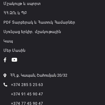
Մշակույթ և սպորտ
ՀՀ ԶՈւ և ՊԲ
PDF Տարբերակ և Հատուկ Համարներ
Սյունյաց երկիր. մշակութային
Կապ
Մեր Մասին
ՀՀ, ք․ Կապան, Շահումյան 20/32
+374 285 5 25 63
+374 91 45 90 47
+374 77 45 90 47