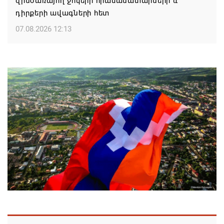
զինծառայող ջոկերի հրամանատարների և
դիրքերի ավագների հետ
07.08.2026 12:13
ԵԱՏՄ խորհրդի նիստում Փաշինյանը
փաստաթղթեր է ստորագրել
07.08.2026 12:11
«Միասնության թևեր» կուսակցության
հայտարարությունը․ «Պահանջում ենք
դադարեցնել Եկեղեցու նկատմամբ քաղաքական
ճնշումն ու քրեական հետապնդման
գործիքավորումը»
07.08.2026 11:59
Եկեղեցու հեղինակության և նրա հոգևոր
առաքելության դեմ ուղղված ՀՀ