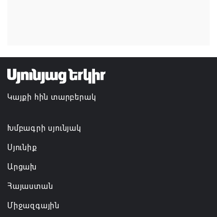
պարենային անվտանգությունը, Ղրղզստանում
Եվրասիական միջկառավարական խորհրդի
նիստի ժամանակ հայտարարել է ՌԴ վարչապետ
Միխայիլ Միշուստինը
07.08.2026 11:01
Կանադայի Հայոց թեմը դատապարտել է
Կայքի հին տարբերակ
Վեհափառի նկատմամբ քրեական հետապնդումը
07.08.2026 10:45
Խմբագրի սյունյակ
Սյունիք
Արցախ
Հայաստան
Միջազգային