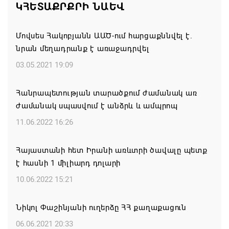
ԿՀԵՏԱՔՐՔՐԻ ՆԱԵՎ
իշխանությունների գործողությունները
հակասահմանադրական են. ՀՅԴ Բյուրո
Մովսես Հակոբյանն ԱԱԾ-ում հարցաքննվել է.
07.08.2026 11:52
նրան մեղադրանք է առաջադրվել
ՀԲԸՄ-ն կոչ է անում կասեցնել Կաթողիկոսի եւ վեց
03.05.2021 19:09
եպիսկոպոսների նկատմամբ քրվարույթը
Հանրապետության տարածքում ժամանակ առ
07.08.2026 11:50
ժամանակ սպասվում է անձրև և ամպրոպ
Ավարտվեց Սյունիքի մարզի շախմատի
11.06.2022 16:26
տղամարդկանց 26-րդ առաջնությունը
Հայաստանի հետ Իրանի առևտրի ծավալը պետք
07.08.2026 11:42
է հասնի 1 միլիարդ դոլարի
Իրանը չի տրվի ճնշման․ Մոհամադ Բաղեր
10.06.2022 15:21
07.08.2026 11:25
Նիկոլ Փաշինյանի ուղերձը ՀՀ քաղաքացուն
ԵԱՏՄ-ն պետք է շարունակի ամրապնդել
06.06.2021 20:33