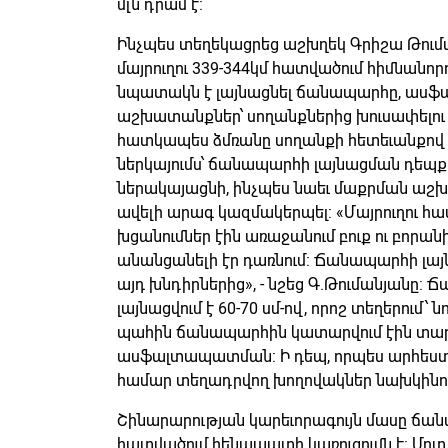
մլն դրամ է:
Ինչպես տեղեկացրեց աշխղեկ Գրիշա Թում
մայրուղու 339-344կմ հատվածում հիմնանոր
նպատակն է լայնացնել ճանապարհը, ասֆ
աշխատանքներ՝ սողանքներից խուսափելու 
հատկապես ձմռանը սողանքի հետեւանքով 
ներկայումս՝ ճանապարհի լայնացման դեպքու
ներակայացնի, ինչպես նաեւ մաքրման աշ
ավելի արագ կազմակերպել: «Մայրուղու հա
խցանումներ էին առաջանում բուք ու բորա
անանցանելի էր դառնում: Ճանապարհի լայ
այդ խնդիրներից», - նշեց Գ.Թումանյանը: 
լայնացվում է 60-70 սմ-ով, որոշ տեղերում՝ նո
պահին ճանապարհին կատարվում էին տար
ասֆալտապատման: Ի դեպ, որպես արհեստ
համար տեղադրվող խողովակներ նախկինում
Շինարարության կարեւորագույն մասը ճան
հատվածում հենապատի կառուցումն է: Մոտ 