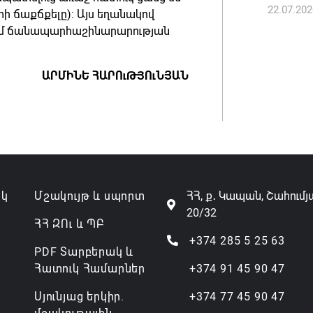
22.07.202
վերաքնն
տի ճաքճքելը): Այս եղանակով
ում ճանապարհաշինարարության
06.08.202
Ռուսաս
ԱՐՄԻՆԵ ՀԱՐՈւԹՅՈւՆՅԱՆ
առևտրա
կշարուն
06.08.202
ակ
Մշակույթ և սպորտ
ՀՀ, ք․ Կապան, Շահումյ
20/32
ՀՀ ԶՈւ և ՊԲ
+374 285 5 25 63
PDF Տարբերակ և
Հատուկ Համարներ
+374 91 45 90 47
Սյունյաց երկիր.
+374 77 45 90 47