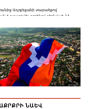
տանից Ադրբեջանի տարածքով
ն է ուղարկվել ցորենով բեռնված 14
6 17:52
ան» խմբակցությունը ևս մասնակցելու է
ությանը՝ ի աջակցություն Ամենայն
աթողիկոսի և սրբազանների. Աննա
յան
6 17:04
նե Գրիգորյանը վերանշանակվել է
ն հետախուզության ծառայության պետի
ում
6 14:21
ԱՔՐՔՐԻ ՆԱԵՎ