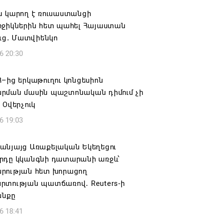
ն կարող է ռուսաստանցի
րջիկներին հետ պահել Հայաստան
ուց․ Մատվիենկո
6 20:30
–ից երկաթուղու կոնցեսիոն
րման մասին պաշտոնական դիմում չի
 Օվերչուկ
6 19:03
անյայց Առաքելական Եկեղեցու
րդը կկանգնի դատարանի առջև՝
րության հետ խորացող
րտության պատճառով․ Reuters-ի
նքը
6 18:41