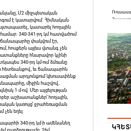
Ռուսաս
անյանը, Մ2 միջպետական
Հայաստա
ոգում է կատարվում: Հիմնական
վագոն
ալտապատել, կատարել հողային
համար: 340-341-րդ կմ հատվածում
06.08.202
ճանապարհը փակվում էր,
մ, հոսքերն այլեւս վտանգ չեն
«Հայաստ
խատանքները հնարավոր կլինի
դատավար
տկապես 340-րդ կմ-ում ձմռանը
Հայոց կ
նի հետեւանքով, եւ ճանապարհն
Գրիգոր
նացման արդյունքում կխուսափենք
Ճանապարհը, միջին հաշվով,
06.08.202
ւյնիսկ 1 մ-ով: Մեր այցելության
բեր աշխատանքներ՝ հողային,
Քրիստին
ական կառույց՝ ջրահեռացման
Արտաքի
 չեն եղել:
պաշտոն
ապարհի 340-րդ կմ-ի ամենանեղ
06.08.202
ԿՀԵՏ
6մ բարձրությամբ, 26մ