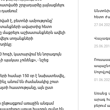
 հատվածի շրջադարձը լայնացնելու
Հայաստա
դառնում:
Անտոնիո
է թե՛ ե
հետո ժա
պահպան
ած է, բետոնի ամրությունը՝
27.04.202
ժողովր
խատանքների ավարտից հետո
նը մաքրելու աշխատանքներն ավելի
06.08.202
վելու սողանքների
Վաչագա
խղեկը:
25.06.201
Անդրան
տնօրեն,
 հոգի, կատարվում են նորագույն
ազատվե
Ռուսաստ
ի պակաս չունենք», - նշեց
ապաշնո
06.08.202
Սոլովյո
ի համար 150 օր է նախատեսվել,
01.06.202
Կառավար
 ինչ անում են ժամանակից շուտ
նախարա
ալտի հաստությանը, այն ըստ
Առանց 
06.08.202
արագ հ
 ընթացքում առաջին անգամ
բերում
Բաքվում
ապատելուց առաջ հատուկ ցանց են