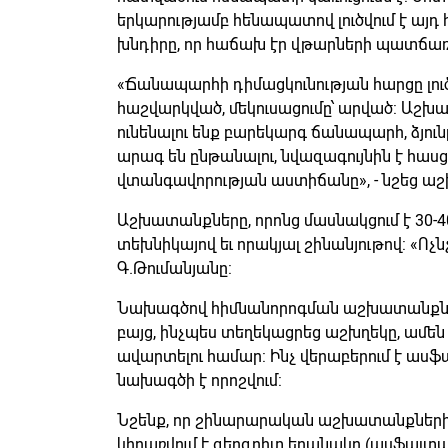
երկարությամբ հենապատով լուծվում է այդ
խնդիրը, որ հաճախ էր վթարների պատճառ 
«Ճանապարհի դիմացկունության հարցը լուծվ
հաշվարկված, մեկուսացումը՝ արված: Աշ
ունենալու ենք բարեկարգ ճանապարհ, ձյու
արագ են ընթանալու, նվազագույնին է հասց
վտանգավորության աստիճանը», - նշեց աշ
Աշխատանքները, որոնց մասնակցում է 30-40
տեխնիկայով եւ որակյալ շինանյութով: «Ոչնչ
Գ.Թումանյանը:
Նախագծով հիմնանորոգման աշխատանքներ
բայց, ինչպես տեղեկացրեց աշխղեկը, ամեն
ավարտելու համար: Ինչ վերաբերում է ասֆ
նախագծի է որոշվում:
Նշենք, որ շինարարական աշխատանքների
կիրառվում է գեոգրիտ եղանակը (ասֆալտ