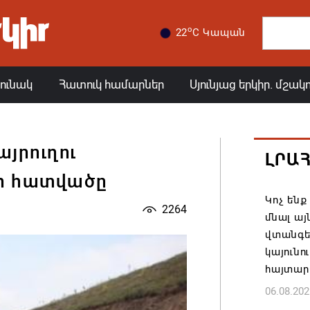
o
22
C Կապան
յունակ
Հատուկ համարներ
Սյունյաց երկիր. մշակ
այրուղու
ԼՐԱ
ի հատվածը
Կոչ ենք
2264
մնալ այ
վտանգել
կայունո
հայտար
06.08.202