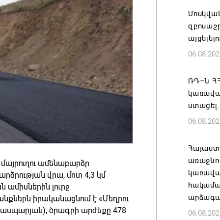
Մոսկվա
զբոսաշ
այցելել
06.08.202
ՌԴ–ն ՀՀ
կառավա
ստացել.
06.08.202
Հայաստ
առաջնո
 մայրուղու ամենաբարձր
կառավա
արձրության վրա, մոտ 4,3 կմ
հակամա
 ամիսներին լուրջ
արձագա
անքներն իրականացնում է «Մեղրու
Գասպարյան), ծրագրի արժեքը 478
06.08.202