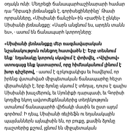
օղակն ունի: Մեղրեցի ճանապարհաշինարարի համար
դա Դիբագի լեռնանցքն է, գորիսեցիներինը` Թասի
ոլորանները, «Սիսիանի ճանշին»-ին «բաժին է ընկել»
Սիսիանի լեռնանցքը: «Սարն անցնում ես, արդեն տանն
ես», - ասում են ճանապարհ կտրողները:
«Սիսիանի լեռնանցքը մեր ռազմավարական
նշանակություն ունեցող հատվածն է: Երբ տեսնում
ենք` եղանակը կտրուկ սկսվում է փոխվել, «Վիլիսով»
ստուգայց ենք կատարում, որը հիմնականում լինում է
խոր գիշերով,
- ասում է զրկուցակիցս եւ հավելում, որ
իրենց վստահված միջպետական ճանապարհը հեշտ
վերահսկելի է, երբ ձյունը սկսում է տեղալ, դուրս է գալիս
Սիսիանի խաչմերուկ, եւ Սյունիքի դարպասի, եւ Գորիսի
կողմից եկող ավտոմեքենաներից տեղեկություն
ստանում ճանապարհի վիճակի մասին եւ ըստ այդմ
գործում: Ի դեպ, Սիսիանի ռելիեֆն ու եղանակային
պայմաններն այնպիսին են, որ բուքը, քամին ձյունը
դաշտերից քշում, լցնում են միջպետական