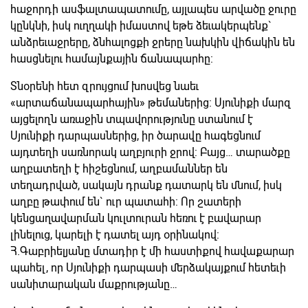
հաջորդի ասֆալտապատումը, այլապես արվածը ջուրը
կընկնի, իսկ ուղղակի իմաստով եթե ձեւակերպենք`
անձրեւաջրերը, ձնհալոցքի ջրերը նախկին վիճակին են
հասցնելու համայնքային ճանապարհը:
Տնօրենի հետ զրույցում խոսվեց նաեւ
«արտաճանապարհային» թեմաներից: Սյունիքի մարզ
այցելողն առաջին տպավորությունը ստանում է
Սյունիքի դարպասներից, իր ծարավը հագեցնում
այդտեղի սառնորակ աղբյուրի ջրով: Բայց… տարածքը
աղբատեղի է հիշեցնում, աղբամաններ են
տեղադրված, սակայն դրանք դատարկ են մնում, իսկ
աղբը թափում են` ուր պատահի: Որ շատերի
կենցաղավարման կուլտուրան հեռու է բավարար
լինելուց, կարելի է դատել այդ օրինակով:
Հ.Գաբրիելյանը մտադիր է մի հաստիքով հավաքարար
պահել, որ Սյունիքի դարպասի մերձակայքում հետեւի
սանիտարական մաքրությանը…