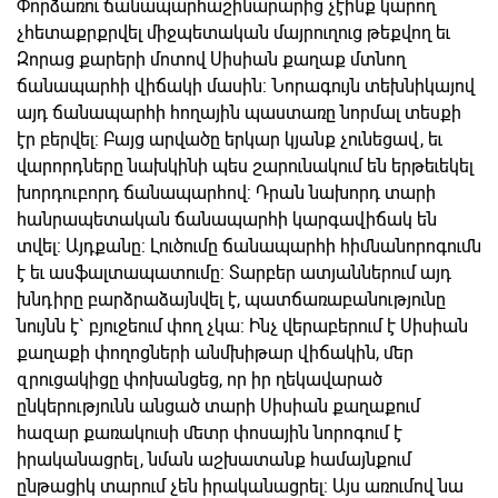
Փորձառու ճանապարհաշինարարից չէինք կարող
չհետաքրքրվել միջպետական մայրուղուց թեքվող եւ
Զորաց քարերի մոտով Սիսիան քաղաք մտնող
ճանապարհի վիճակի մասին: Նորագույն տեխնիկայով
այդ ճանապարհի հողային պաստառը նորմալ տեսքի
էր բերվել: Բայց արվածը երկար կյանք չունեցավ, եւ
վարորդները նախկինի պես շարունակում են երթեւեկել
խորդուբորդ ճանապարհով: Դրան նախորդ տարի
հանրապետական ճանապարհի կարգավիճակ են
տվել: Այդքանը: Լուծումը ճանապարհի հիմնանորոգումն
է եւ ասֆալտապատումը: Տարբեր ատյաններում այդ
խնդիրը բարձրաձայնվել է, պատճառաբանությունը
նույնն է` բյուջեում փող չկա: Ինչ վերաբերում է Սիսիան
քաղաքի փողոցների անմխիթար վիճակին, մեր
զրուցակիցը փոխանցեց, որ իր ղեկավարած
ընկերությունն անցած տարի Սիսիան քաղաքում
հազար քառակուսի մետր փոսային նորոգում է
իրականացրել, նման աշխատանք համայնքում
ընթացիկ տարում չեն իրականացրել: Այս առումով նա