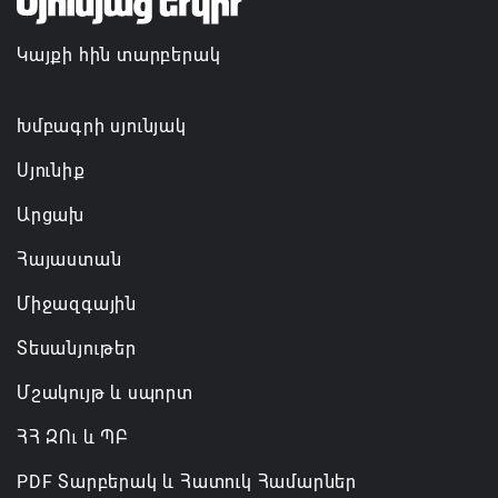
պահպանման, թե՛ արտաքին ճակատում հայ
ժողովրդի շահերի պաշտպանության գործը
Կայքի հին տարբերակ
06.08.2026 14:18
Անդրանիկ Սիմոնյանը վերանշանակվել է ԱԱԾ
Խմբագրի սյունյակ
տնօրեն, իսկ նրա տեղակալ Արամ Հակոբյանն
Սյունիք
ազատվել է պաշտոնից
Արցախ
06.08.2026 14:16
Հայաստան
Կառավարությունը փոխում է երեք
Միջազգային
նախարարությունների անվանումները
06.08.2026 12:45
Տեսանյութեր
Մշակույթ և սպորտ
ՀՀ ԶՈւ և ՊԲ
PDF Տարբերակ և Հատուկ Համարներ