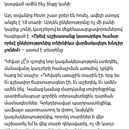
կապված ամեն ինչ ինքը կանի:
Այդ օրվանից հետո շատ ջրեր են հոսել, ավելի ստույգ`
անցել է 18 տարի: Արդեն ընկերությունը ոչ մի բանի
կարիք չունի, կադրերով եւ մեքենասարքավորումներով
հագեցած է.
«Որեւէ աշխատանք կատարելու համար
որեւէ ընկերությունից տեխնիկա վարձակալելու խնդիր
չունեմ»
– ասում է տնօրենը:
Դժվար չէ՞ր զրոյից նոր կազմակերպություն ստեղծել,
մանավանդ կադրերի համալրման առումով, կրկին
հարց եմ տալիս: «Դժվարն առաջին տարին էր, երբ ես
ե՛ւ գլխավոր ճարտարագետ էի, ե՛ւ աշխղեկ, ե՛ւ ամեն-
ամեն ինչ: Կամաց-կամաց մարդկանց սովորեցրինք,
աստիճանաբար գործին տիրապետեցին, դարձան
մասնագետներ: Գրեյդերավար պատրաստեցինք,
ասֆալտ պատրաստող եւ փռող, նախկին
կազմակերպությունից, որտեղ տարիներ ի վեր
աշխատել եմ եւ վեց տարի ղեկավարել, ոչ մի կադր