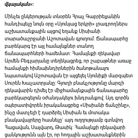
վկայական»:
Մինչեւ ընկերության տնօրեն Հրաչ Գաբրիելյանին
հանդիպելը նույն օրը «Սյունյաց երկրի» լրագրողներս
աշխատանքային այցով եղանք Սիսիանի
տարածաշրջանի Աշոտավան գյուղում: Ճանապարհը
բարեկարգ էր այլ համայնքներ տանող
ճանապարհների համեմատ: Համայնքի ղեկավար
Արմեն Բեգլարյանը տեղեկացրեց, որ շաբաթներ առաջ
համայնքի հիմնախնդիրներին ծանոթանալու
նպատակով Աշոտավան էր այցելել Սյունիքի մարզպետ
Սուրեն Խաչատրյանը: Գյուղի բնակչությունը մարզի
ղեկավարին դիմել էր միջհամայնքային ճանապարհը
բարեկարգելուն օժանդակելու խնդրանքով: Այդ գործն
օպերատիվորեն իրականացրեց «Սիսիանի ճանշինը»,
ինչը մատչելի է դարձրել Սիսիան եւ մոտակա
բնակավայրերը հասնելը` այդ ուղղությամբ գտնվող
Հացավան, Սալվարդ, Թասիկ: Համայնքի ղեկավարի
ցանկությունն այն էր, որ հողային աշխատանքներին