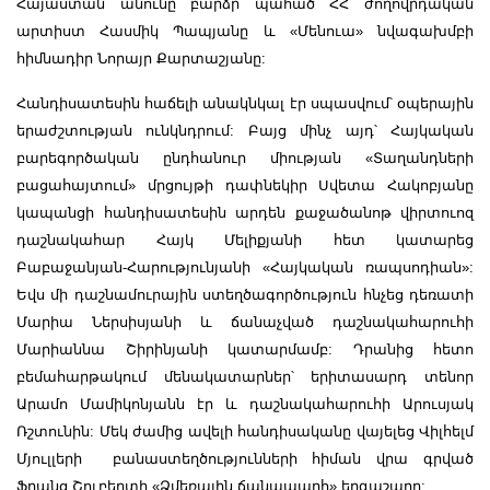
Հայաստան անունը բարձր պահած ՀՀ ժողովրդական
արտիստ Հասմիկ Պապյանը և «Մենուա» նվագախմբի
հիմնադիր Նորայր Քարտաշյանը:
Հանդիսատեսին հաճելի անակնկալ էր սպասվում՝ օպերային
երաժշտության ունկնդրում: Բայց մինչ այդ՝ Հայկական
բարեգործական ընդհանուր միության «Տաղանդների
բացահայտում» մրցույթի դափնեկիր Սվետա Հակոբյանը
կապանցի հանդիսատեսին արդեն քաջածանոթ վիրտուոզ
դաշնակահար Հայկ Մելիքյանի հետ կատարեց
Բաբաջանյան-Հարությունյանի «Հայկական ռապսոդիան»:
Եվս մի դաշնամուրային ստեղծագործություն հնչեց դեռատի
Մարիա Ներսիսյանի և ճանաչված դաշնակահարուհի
Մարիաննա Շիրինյանի կատարմամբ: Դրանից հետո
բեմահարթակում մենակատարներ՝ երիտասարդ տենոր
Արամո Մամիկոնյանն էր և դաշնակահարուհի Արուսյակ
Ռշտունին: Մեկ ժամից ավելի հանդիսականը վայելեց Վիլհելմ
Մյուլլերի բանաստեղծությունների հիման վրա գրված
Ֆրանց Շուբերտի «Ձմեռային ճանապարհ» երգաշարը: