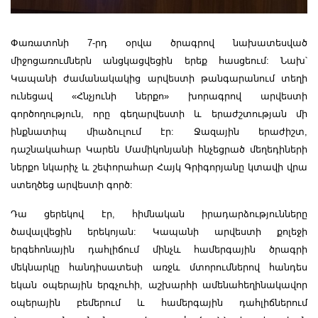
Փառատոնի 7-րդ օրվա ծրագրով նախատեսված
միջոցառումներն անցկացվեցին երեք հասցեում: Նախ՝
Կապանի ժամանակակից արվեստի թանգարանում տեղի
ունեցավ «Հնչյունի ներքո» խորագրով արվեստի
գործողություն, որը գեղարվեստի և երաժշտության մի
ինքնատիպ միաձուլում էր: Ջազային երաժիշտ,
դաշնակահար Կարեն Մամիկոնյանի հնչեցրած մեղեդիների
ներքո նկարիչ և շեփորահար Հայկ Գրիգորյանը կտավի վրա
ստեղծեց արվեստի գործ:
Դա ցերեկով էր, հիմնական իրադարձությունները
ծավալվեցին երեկոյան: Կապանի արվեստի քոլեջի
երգեհոնային դահլիճում մինչև համերգային ծրագրի
մեկնարկը հանդիսատեսի առջև մտորումներով հանդես
եկան օպերային երգչուհի, աշխարհի ամենահեղինակավոր
օպերային բեմերում և համերգային դահլիճներում