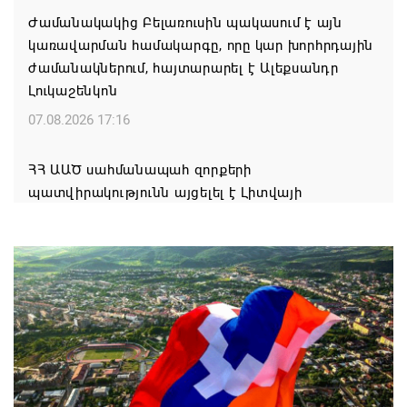
Ժամանակակից Բելառուսին պակասում է այն
կառավարման համակարգը, որը կար խորհրդային
ժամանակներում, հայտարարել է Ալեքսանդր
Լուկաշենկոն
07.08.2026 17:16
ՀՀ ԱԱԾ սահմանապահ զորքերի
պատվիրակությունն այցելել է Լիտվայի
Հանրապետություն
07.08.2026 16:57
Գարեգին Բ-ի և եպիսկոպոսների գործով
դատավորն ինքնաբացարկ է հայտնել
07.08.2026 16:55
Թուրքիան, Սաուդյան Արաբիան և Պակիստանը