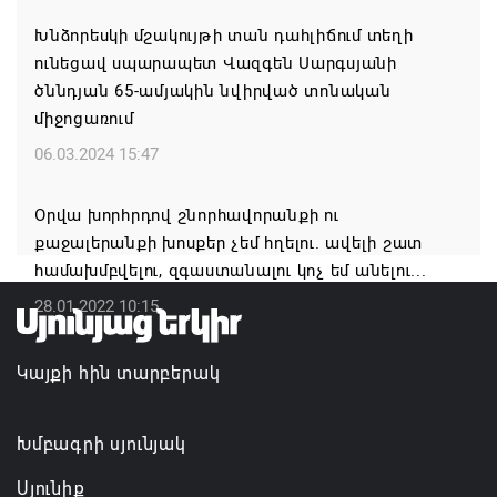
Կապան համայնքի ղեկավար Գևորգ Փարսյանի
Խնձորեսկի մշակույթի տան դահլիճում տեղի
նախաձեռնությամբ ճանապարհաշինական
ունեցավ սպարապետ Վազգեն Սարգսյանի
մեծածավալ աշխատանքներ՝ գյուղական
ծննդյան 65-ամյակին նվիրված տոնական
բնակավայրերում
միջոցառում
07.08.2026 16:09
06.03.2024 15:47
Ռուսաստանի բանակը «Իսկանդերով» հարվածել է
Օրվա խորհրդով շնորհավորանքի ու
ուկրաինական գնացքին
քաջալերանքի խոսքեր չեմ հղելու. ավելի շատ
07.08.2026 14:32
համախմբվելու, զգաստանալու կոչ եմ անելու...
28.01.2022 10:15
TRIP ծրագրով 120 մլն եվրո ներդրում՝
Հայաստանի մի շարք զբոսաշրջային
Կայքի հին տարբերակ
կլաստերների զարգացման համար
07.08.2026 13:49
Խմբագրի սյունյակ
Սյունիք