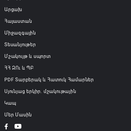
Արցախ
Հայաստան
Միջազգային
Տեսանյութեր
Մշակույթ և սպորտ
ՀՀ ԶՈւ և ՊԲ
PDF Տարբերակ և Հատուկ Համարներ
Սյունյաց երկիր. մշակութային
Կապ
Մեր Մասին