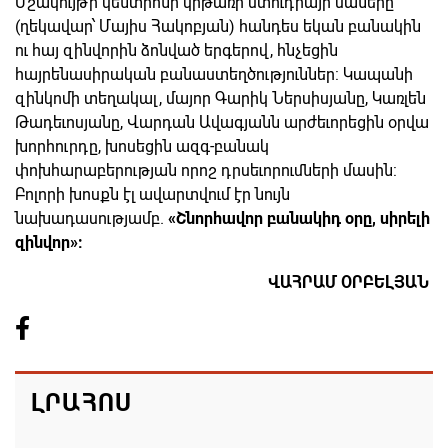
Մշակույթի կենտրոնի կիթառի ստուդիայի սաները
(ղեկավար՝ Մայիս Հակոբյան) հանդես եկան բանակին
ու հայ զինվորին ձոնված երգերով, հնչեցին
հայրենասիրական բանաստեղծություններ: Կապանի
զինկոմի տեղակալ, մայոր Գարիկ Ներսիսյանը, Կառլեն
Թադեւոսյանը, Վարդան Ավագյանն արժեւորեցին օրվա
խորհուրդը, խոսեցին ազգ-բանակ
փոխհարաբերության որոշ դրսեւորումների մասին:
Բոլորի խոսքն էլ ավարտվում էր նույն
նախադասությամբ.
«Շնորհավոր բանակիդ օրը, սիրելի
զինվոր»:
ՎԱՀՐԱՄ ՕՐԲԵԼՅԱՆ
ԼՐԱՀՈՍ