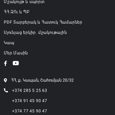
Մշակույթ և սպորտ
ՀՀ ԶՈւ և ՊԲ
PDF Տարբերակ և Հատուկ Համարներ
Սյունյաց երկիր. մշակութային
Կապ
Մեր Մասին
ՀՀ, ք․ Կապան, Շահումյան 20/32
+374 285 5 25 63
+374 91 45 90 47
+374 77 45 90 47