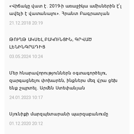
«Վիճակը վատ է. 2019-ի առաջիկա ամիսներին է՛լ
ավելի է վատանալու». Հրանտ Բագրատյան
Միասնական աղոթք և Ամենայն Հայոց
Կաթողիկոսի հայրապետական պատգամը
21.12.2018 20:19
Միածնաէջ Մայր Տաճարում
ԹՈՒՂԹ ԱԿՍԵԼ ԲԱԿՈՒՆՑԻՆ, ԳՐՎԱԾ
07.08.2026 19:50
ԼԵՆԻՆԳՐԱԴԻՑ
Ժամանակակից Բելառուսին պակասում է այն
03.05.2024 10:24
կառավարման համակարգը, որը կար խորհրդային
ժամանակներում, հայտարարել է Ալեքսանդր
Մեր հնարավորություններն օգտագործելու,
Լուկաշենկոն
զարգացնելու փոխարեն, ինքներս մեզ վրա ցեխ
ենք շպրտել. Արմեն Ստեփանյան
07.08.2026 17:16
24.01.2023 10:17
ՀՀ ԱԱԾ սահմանապահ զորքերի
պատվիրակությունն այցելել է Լիտվայի
Սյունիքի մարզպետարանի պարզաբանումը
Հանրապետություն
01.12.2020 20:12
07.08.2026 16:57