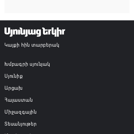
Գարեգին Բ-ի և եպիսկոպոսների գործով
դատավորն ինքնաբացարկ է հայտնել
07.08.2026 16:55
Կայքի հին տարբերակ
Թուրքիան, Սաուդյան Արաբիան և Պակիստանը
ռազմական դաշինք ստեղծելու մասին
համաձայնագիր են ստորագրել
Խմբագրի սյունյակ
07.08.2026 16:43
Սյունիք
Արցախ
Հայաստան
Միջազգային
Տեսանյութեր