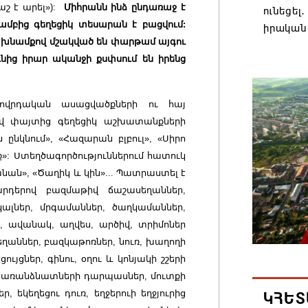
շ է արել»):
Միհրանն ինձ ընդառաջ է
ունեցել
գամբից գեղեցիկ տեսարան է բացվում:
իրական
ր, խնամքով մշակված են փարթամ այգու
08.08.202
ւնից իրար ականջի քսփսում են իրենց
Մաքսիմ 
տարեկ
ովրդական ասացվածքների ու հայ
րով փայտից գեղեցիկ աշխատանքների
08.08.202
 ընկնում», «Հազարան բլբուլ», «Սիրո
»: Ստեղծագործություններում հատուկ
Եկեղեց
տանան», «Ծաղիկ և կին»... Պատրաստել է
մտահոգո
արդերով
բազմաթիվ ճաշասեղաններ,
ստեղծվ
կալներ, մրգամաններ, ծաղկամաններ,
08.08.202
տ, ավանակ, աղվես, արծիվ, տրիմոներ
ղաններ, բազկաթոռներ, նուռ, խաղողի
Միասնա
ւյցներ, գինու, օղու և կոնյակի շշերի
Կաթողի
 առանձնատների դարպասներ, մուտքի
Միածնա
 եկեղեցու դուռ, եղջերուի եղջյուրից
ԿՀԵՏ