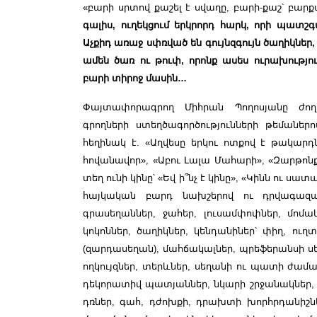
«բարի սրտով քաշել է սվաղը, բարի-քաշ՝ բարքա
գալիս, ուղեկցում երկրորդ հարկ, որի պատշ
Աչքիդ առաջ սփռված են գույնզգույն ծաղիկնե
ամեն ծառ ու թուփ, որոնք ասես ուրախությո
բարի տիրոջ մասին…
Փայտափորագրող Միհրան Պողոսյանը ժող
գրողների ստեղծագործությունների թեմանե
հեղինակ է. «Աղվեսը երկու ոտքով է թակարդն
հովանավոր», «Աբու Լալա Մահարի», «Զարթոնք
տեղ ունի կինը՝ «Եվ ի՞նչ է կինը», «Կինն ու սա
հայկական բարդ նախշերով ու դրվա
գազ
գրասեղաններ, ջահեր, լուսամփոփներ, մոմա
կոկոններ, ծաղիկներ, կենդանիներ՝ փիղ, ուղ
(զարդասեղան), մահճակալներ, պրեֆերանսի սե
ողկույզներ, տերևներ, սեղանի ու պատի ժամացո
դեկորատիվ պատյաններ, նկարի շրջանակներ,
դռներ, գահ, դժոխքի, դրախտի խորհրդանիշներ,