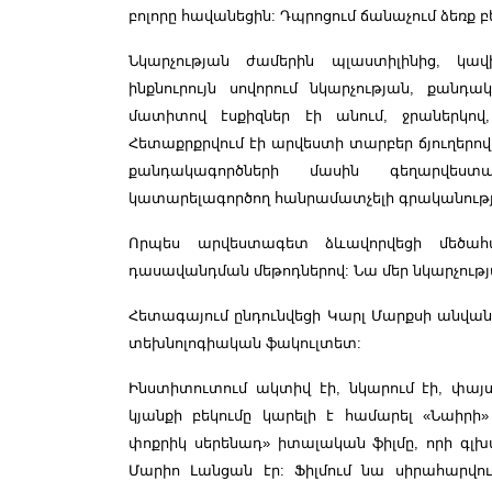
բոլորը հավանեցին: Դպրոցում ճանաչում ձեռք բ
Նկարչության ժամերին պլաստիլինից, կ
ինքնուրույն սովորում նկարչության, քանդա
մատիտով էսքիզներ էի անում, ջրաներկով,
Հետաքրքրվում էի արվեստի տարբեր ճյուղերով:
քանդակագործների մասին գեղարվես
կատարելագործող հանրամատչելի գրականությ
Որպես արվեստագետ ձևավորվեցի մեծահ
դասավանդման մեթոդներով: Նա մեր նկարչությա
Հետագայում ընդունվեցի Կարլ Մարքսի անվա
տեխնոլոգիական ֆակուլտետ:
Ինստիտուտում ակտիվ էի, նկարում էի, փա
կյանքի բեկումը կարելի է համարել «Նաիրի
փոքրիկ սերենադ» իտալական ֆիլմը, որի գլ
Մարիո Լանցան էր: Ֆիլմում նա սիրահարվու