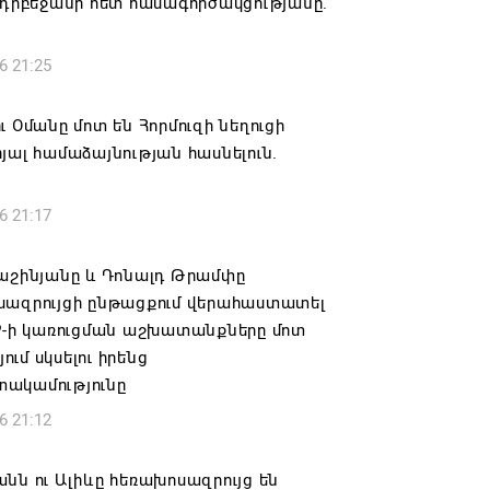
Ադրբեջանի հետ համագործակցությանը.
6 21:25
ւ Օմանը մոտ են Հորմուզի նեղուցի
յալ համաձայնության հասնելուն.
6 21:17
Փաշինյանը և Դոնալդ Թրամփը
սազրույցի ընթացքում վերահաստատել
PP-ի կառուցման աշխատանքները մոտ
ւմ սկսելու իրենց
ակամությունը
6 21:12
նն ու Ալիևը հեռախոսազրույց են