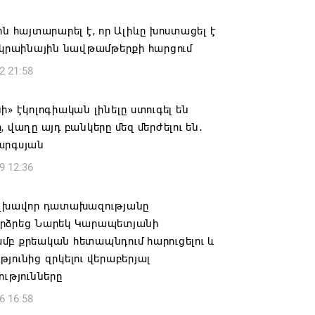
6 19:50
ին հայտարարել է, որ Ալիևը խոստացել է
կակից Բելառուսին պակասում է այն
ւկրաինային նավթամթերքի հարցում
րման համակարգը, որը կար խորհրդային
2 21:58
ներում, հայտարարել է Ալեքսանդր
նկոն
ի» էկոլոգիական լինելը ստուգել են
6 17:16
, վաղը այդ բանկերը մեզ մերժելու են․
արգսյան
 սահմանապահ զորքերի
9 12:36
կությունն այցելել է Լիտվայի
ետություն
Գլխավոր դատախազությանը
6 16:57
րձրեց Նարեկ Կարապետյանի
բ քրեական հետապնդում հարուցելու և
 Բ-ի և եպիսկոպոսների գործով
յունից զրկելու վերաբերյալ
րն ինքնաբացարկ է հայտնել
ությունները
6 16:55
6 16:58