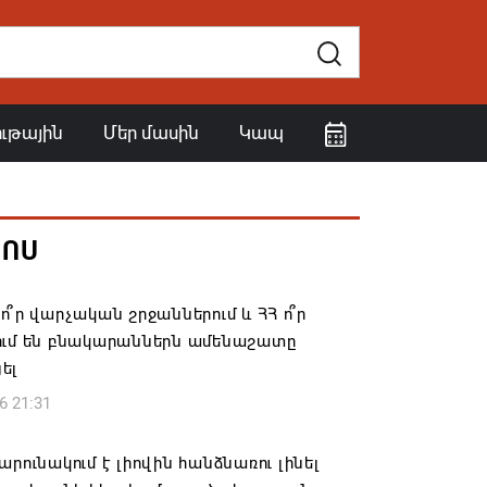
ութային
Մեր մասին
Կապ
ՀՈՍ
ո՞ր վարչական շրջաններում և ՀՀ ո՞ր
ում են բնակարաններն ամենաշատը
ել
6 21:31
արունակում է լիովին հանձնառու լինել