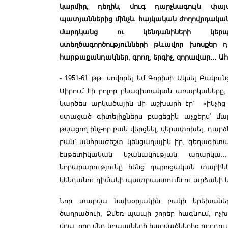
կարմիր, դեղին, մուգ դարչնագույն փայ
պատյաններից մինչև հայկական ժողովրդական
մարդկանց ու կենդանիների կերպ
ստեղծագործությունների թևավոր խոսքեր
հարթաքանդակներ, գրող, երգիչ, զորավար… Ա
-
1951-61 թթ. սովորել եմ Գորիսի Ակսել Բակո
Սիրում էի բոլոր բնագիտական առարկաները,
կարծես արկածային մի աշխարհ էր՝ «ինչից 
ստացած գիտելիքներս բացեցին աչքերս՝ մա
թվացող ինչ-որ բան վերցնել, վերափոխել, դարձ
բան՝ անհրաժեշտ կենցաղային իր, գեղագիտա
էսթետիկական նշանակության առարկա..
նորարարությունը հենց դպրոցական տարին
կենդանու դիմակի պատրաստումն ու արձանի 
Նոր տարվա նախօրյակին բակի երեխաներ
ծաղրածուի, Ձմեռ պապի շորեր հագնում, ոչ
վրա, որը մեր կոպալների հարվածներից դղրդու