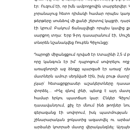
էր: Ուզում էի, որ իմն ամբողջովին տարբերվեր
չորանալուց հետո դիմակի համար որպես կաղ
թերթերը սոսնձով մի քանի շերտով կպցրի, դար
էի կրում: Բակում ճանաչվեցի որպես կավից
սարքող տղա: Երբ 9-րդ դասարանում էի, Մուշ
տնօրեն նշանակվեց Ռուբեն Գիչունցը:
Դպրոցի միջանցքում դրված էր Ստալինի 2,5 մ
որը կանգուն էր իմ՝ դպրոցում սովորելու ողջ
առաջնորդի աջ ձեռքը պարզած էր առաջ՝ դեպ
մատներն ամուր սեղմված էին, իսկ բութ մատը
չկար՝ հետաքրքրասեր աշակերտները դասամ
փորձել... «Ինչ գնով լինի, պետք է այդ մա
համար երկու պատճառ կար: Ընկեր Գիչու
դասավանդում, քիչ էր մնում ինձ թողներ նո
գերազանց էի սովորում, իսկ պատմության ե
շինարարական ջոկատից ազատվել ու արձակ
արձանի կոտրած մատը վերականգնել: Այդպե