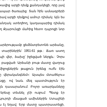
: Կավից արջի դեմք քանդակեցի, որը լավ
ապար ծառայեց: Տան հին ամսագրերի
ձավ արջի դեմքով ամուր դիմակ: Այն ես
 քանդակ ստեղծող, կաղապարից դիմակ
եղ Քյարունցի մահից հետո դպրոցի նոր
 բարձրությամբ ցեմենտբետոնե արձանը,
 տարիներին՝ 1951-61 թթ
.
: Ճառ ասող
ի վեր, ձախը՝ իջեցված ներքև: Չորս
՝ բացված: Արձանի բութ մատը վաղուց
իջոցներին թաքուն իրենց ուժն էին
տը վերականգնեմ»: Այսպես մտածելուս
նցը, ով նաև մեզ պատմություն էր
ւյն դասարանում: Բոլոր առարկաները
րեսը տեսնել չէի ուզում: Պետք էր
ուրդի մնացած ամիսներին Ստալինի
ս էլ եղավ: Երբ մատը պատրաստեցի,