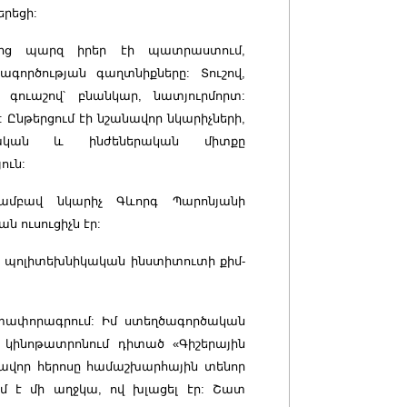
երեցի:
ավից պարզ իրեր էի պատրաստում,
կագործության գաղտնիքները: Տուշով,
 գուաշով՝ բնանկար, նատյուրմորտ:
 Ընթերցում էի նշանավոր նկարիչների,
տական և ինժեներական միտքը
ուն:
ամբավ նկարիչ Գևորգ Պարոնյանի
ն ուսուցիչն էր:
ն պոլիտեխնիկական ինստիտուտի քիմ-
յտափորագրում: Իմ ստեղծագործական
» կինոթատրոնում դիտած «Գիշերային
խավոր հերոսը համաշխարհային տենոր
մ է մի աղջկա, ով խլացել էր: Շատ