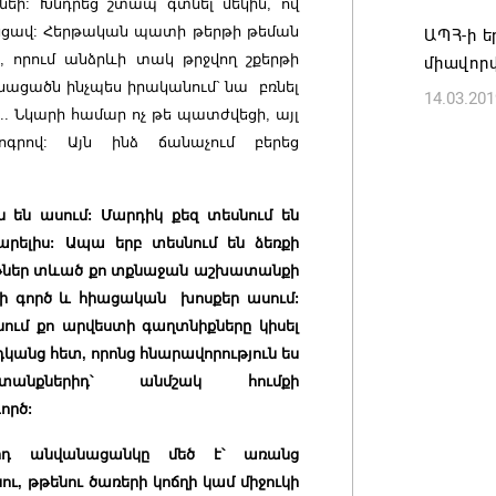
եի: Խնդրեց շտապ գտնել մեկին, ով
Թուրքի
 անցավ: Հերթական պատի թերթի թեման
ԱՊՀ-ի ե
ռազմակ
 որում անձրևի տակ թրջվող շքերթի
միավոր
համաձա
Մնացածն ինչպես իրականում` նա բռնել
14.03.201
ն... Նկարի համար ոչ թե պատժվեցի, այլ
07.08.202
գրով: Այն ինձ ճանաչում բերեց
 են ասում: Մարդիկ քեզ տեսնում են
ելիս: Ապա երբ տեսնում են ձեռքի
աթներ տևած քո տքնաջան աշխատանքի
տի գործ և հիացական խոսքեր ասում:
անում քո արվեստի գաղտնիքները կիսել
անց հետ, որոնց հնարավորություն ես
անքներիդ՝ անմշակ հումքի
ործ:
րիդ անվանացանկը մեծ է՝ առանց
ւ, թթենու ծառերի կոճղի կամ միջուկի