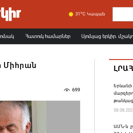
o
31
C Կապան
յունակ
Հատուկ համարներ
Սյունյաց երկիր. մշակ
 Միհրան
ԼՐԱ
Երևանի 
699
մարզեր
թանկաց
08.08.202
ԱՄՆ-ն շ