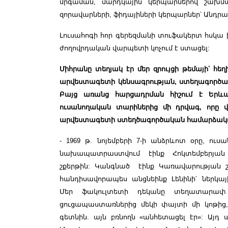
մրգաման, մարդկային կերպարներով շախմա
զորավարների, ֆիդայիների կերպարներ՝ Անդրանի
Լուսահոգի հոր գերեզմանի տուֆակերտ հսկա 
ժողովրդական վարպետի կոչում է ստացել:
Միհրանը տեղյակ էր մեր զրույցի թեմայի՝ հ
արվեստագետի կենսագրության, ստեղագործ
Բայց առանց հարցադրման հիշում է Երև
ուսանողական տարիներից մի դրվագ, որը վ
արվեստագետի ստեղծագործական համարձակո
- 1969 թ. նոյեմբերի 7-ի անձրևոտ օրը, ուս
նախապատրաստվում էինք Հոկտեմբերյան
շքերթին: Կանգնած էինք Կառավարության շ
հանդիսավորապես անցնեինք Լենինի՝ ներկ
Մեր ֆակուլտետի դեկանը տեղատարափ
ցուցապաստառներից մեկի փայտի մի կոթից, ի
գետնին. այն բռնողն «անհետացել էր»: Այդ 