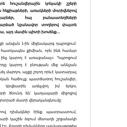
տե հուշանվերային կոնյակի շշերի
 հեքիաթների, առակների մոտիվներով
արներ, հայ բանաստեղծների
 դարձած նշանավոր տողերով փայտե
հա, այդ մասին պիտի խոսենք…
ւնցի անվան 1-ին միջնակարգ դպրոցում:
 հատկապես քիմիան, որն ինձ համար
ինչ կարող է առաջանալ»: Դպրոցում
րդը կարող է բնության մեջ աննշան
նել մարդու աչքը շոյող որևէ կատարյալ
կան հաճույք պատճառող հուշանվեր,
. Արվեստին առնչվող իմ երկու
երի ծնունդ են՝ կաղապարի միջոցով
կոտրած մատի վերականգնումը:
ով դիմակներ էինք պատրաստում,
խարի կաշին ձգում մետաղե շրջանակի
մ էր: Բոլորի դիմակները ստվարաթղթից