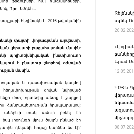
տի ֆիգուրներ, հայ թագավորների,
07.08.202
կ, Դրո, Նժդեհ...
Զելենսկ
Ժամանա
օգնել Ո
խաչքարի հեղինակն է: 2016 թվականին
կառավա
26.02.202
ժամանակ
եղինակի փայտի փորագրման արվեստի,
Լուկաշե
«Լիդիան
ական կերպարի բացահայտման մասին:
07.08.202
բանկերը
անի պոլիտեխնիկական ինստիտուտի
Արամ Ս
կայում է բնատուր շնորհով օժտված
ՀՀ ԱԱԾ
ւթյան մասին:
12.05.201
պատվիրա
Հանրապ
անողա
կան և
դասախոսական կազմով
ԿԸՀ-ն 
 հեղափոխության օրվան նվիրված
07.08.202
վերադա
ենքի մոտ, որտեղից պետք է շարքով
նկատմամ
այիս Հանրապետության հրապարակով:
Գարեգին
ազատութ
 անձրևի տակ ամուր բռնել էր
դատավո
միջնորդ
սկ լոզունգի մյուս ծայրն ընկած էր
07.08.202
08.07.202
պահին դեկանի հույսը կարծես ես էի`