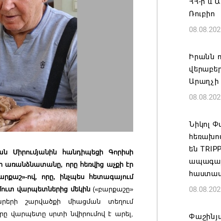
ՀՀ-ի և 
Ռուբիո
08.08.202
Իրանն ո
վերաբեր
Արաղչի
08.08.202
Նիկոլ 
հեռախո
են TRI
ան Միրումյանին հանդիպեցի Գորիսի
ապագայո
նի առանձնատանը, որը հեռվից աչքի էր
հաստատ
րքաշ»-ով, որը
,
ինչպես հետագայում
08.08.202
մուտ վարպետներից մեկին
(«բարքաշը»
րերի շարվածքի միացման տեղում
րը վարպետը սրտի նվիրումով է արել,
Փաշինյա