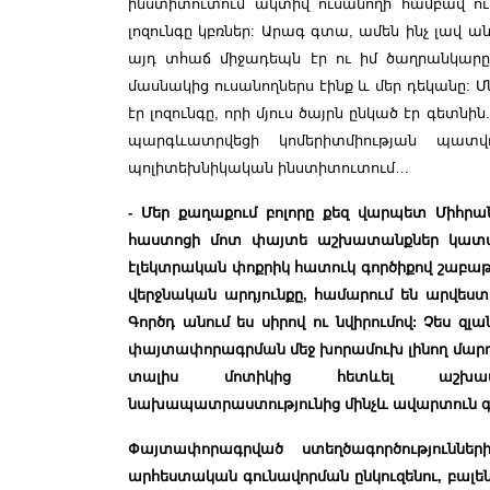
ինստիտուտում ակտիվ ուսանողի համբավ ուն
լոզունգը կբռներ: Արագ գտա, ամեն ինչ լավ
այդ տհաճ միջադեպն էր ու իմ ծաղրանկարը,
մասնակից ուսանողներս էինք և մեր դեկանը: 
էր լոզունգը, որի մյուս ծայրն ընկած էր գետնի
պարգևատրվեցի կոմերիտմիության պատվո
պոլիտեխնիկական ինստիտուտում…
- Մեր քաղաքում բոլորը քեզ վարպետ Միհրան
հաստոցի մոտ փայտե աշխատանքներ կատար
էլեկտրական փոքրիկ հատուկ գործիքով շաբ
վերջնական արդյունքը, համարում են արվես
Գործդ անում ես սիրով ու նվիրումով: Չես զլ
փայտափորագրման մեջ խորամուխ լինող մարդկ
տալիս մոտիկից հետևել աշխատ
նախապատրաստությունից մինչև ավարտուն գ
Փայտափորագրված ստեղծագործություննե
արհեստական գունավորման ընկուզենու, բալենո