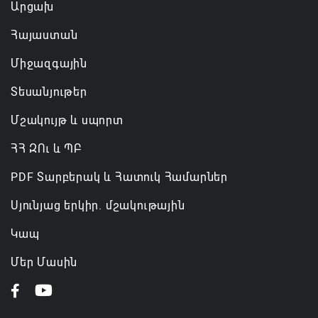
Արցախ
Հայաստան
Միջազգային
Տեսանյութեր
Մշակույթ և սպորտ
ՀՀ ԶՈւ և ՊԲ
PDF Տարբերակ և Հատուկ Համարներ
Սյունյաց երկիր. մշակութային
Կապ
Մեր Մասին