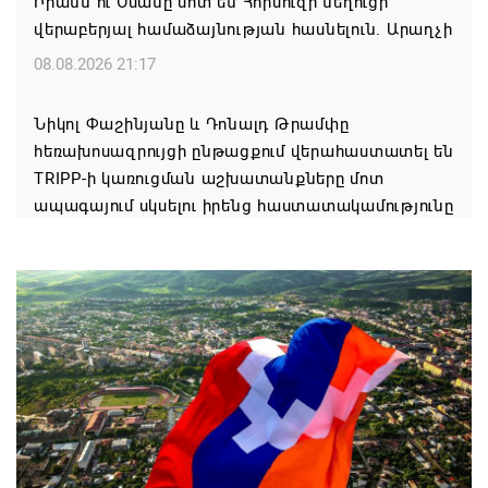
Իրանն ու Օմանը մոտ են Հորմուզի նեղուցի
վերաբերյալ համաձայնության հասնելուն. Արաղչի
08.08.2026 21:17
Նիկոլ Փաշինյանը և Դոնալդ Թրամփը
հեռախոսազրույցի ընթացքում վերահաստատել են
TRIPP-ի կառուցման աշխատանքները մոտ
ապագայում սկսելու իրենց հաստատակամությունը
08.08.2026 21:12
Փաշինյանն ու Ալիևը հեռախոսազրույց են ունեցել․
քննարկվել է TRIPP երթուղու նախագծի
իրականացումը
08.08.2026 12:32
Մաքսիմ Հակոբյանն այսօր կդառնար 77
տարեկան