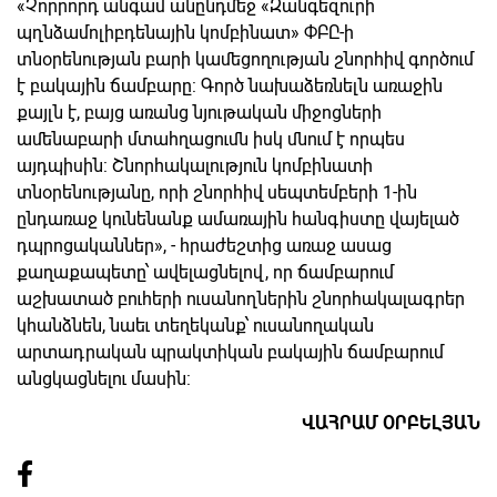
«Չորրորդ անգամ անընդմեջ «Զանգեզուրի
պղնձամոլիբդենային կոմբինատ» ՓԲԸ-ի
տնօրենության բարի կամեցողության շնորհիվ գործում
է բակային ճամբարը: Գործ նախաձեռնելն առաջին
քայլն է, բայց առանց նյութական միջոցների
ամենաբարի մտահղացումն իսկ մնում է որպես
այդպիսին: Շնորհակալություն կոմբինատի
տնօրենությանը, որի շնորհիվ սեպտեմբերի 1-ին
ընդառաջ կունենանք ամառային հանգիստը վայելած
դպրոցականներ», - հրաժեշտից առաջ ասաց
քաղաքապետը՝ ավելացնելով, որ ճամբարում
աշխատած բուհերի ուսանողներին շնորհակալագրեր
կհանձնեն, նաեւ տեղեկանք՝ ուսանողական
արտադրական պրակտիկան բակային ճամբարում
անցկացնելու մասին:
ՎԱՀՐԱՄ ՕՐԲԵԼՅԱՆ