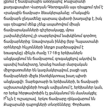
լցնում է ճամբարային առօրյայով: Քաջարանի
քաղաքապետ Վարդան Գեւորգյանն այս դեպքում դեմ է
«բակային ճամբար» ձեւակերպմանը: «Բակային
ճամբարն ընդամենը պարապ վախտի խաղալիք է, իսկ
այս դեպքում մենք չենք ապահովում միայն
ճամբարականների գիշերակացը, մյուս
չափանիշներով չի տարբերվում նախկինում գործող
ճամբարներից: Առավոտյան իննից (երբ Հայաստանի
օրհներգի հնչյունների ներքո բարձրացվում է
եռագույնը) մինչեւ ժամը 17-18-ը երեխաներն
անցկացնում են ճամբարում, զուգակցելով ակտիվ եւ
պասիվ հանգիստը, նրանց համար մարզական
միջոցառումներ են կազմակերպվում, բացի այդ
ճամբարների միջեւ ինտելեկտուալ խաղ պիտի
անցկացվի: Տարեցտարի եւ երեխաների, եւ ճամբարի
աշխատակիցների հոսքն ավելանում է, երեխաներ կան,
որ երեք հերթափոխին էլ ցանկանում են մասնակցել:
Ի՞նչն է ուշագրավ. երկու ճամբարը ղեկավարում են
Քաջարանի դպրոցների տնօրենները: Փորձառու