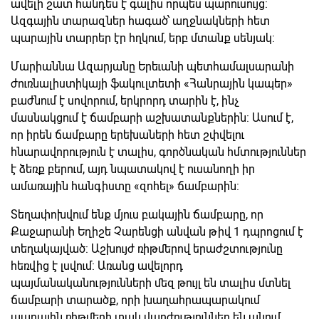
ավելի շատ հանդես է գալիս որպես պարուսույց:
Ազգային տարազներ հագած՝ աղջնակների հետ
պարային տարրեր էր հղկում, երբ մտանք սենյակ:
Մարիաննա Ազարյանը Երեւանի պետհամալսարանի
ժուռնալիստիկայի ֆակուլտետի «Հանրային կապեր»
բաժնում է սովորում, երկրորդ տարին է, ինչ
մասնակցում է ճամբարի աշխատանքներին: Ասում է,
որ իրեն ճամբարը երեխաների հետ շփվելու
հնարավորություն է տալիս, գործնական հմտություններ
է ձեռք բերում, այդ նպատակով է ուսանողի իր
ամառային հանգիստը «զոհել» ճամբարին:
Տեղափոխվում ենք մյուս բակային ճամբարը, որ
Քաջարանի Եղիշե Չարենցի անվան թիվ 1 դպրոցում է
տեղակայված: Աշխույժ ռիթմերով երաժշտությունը
հեռվից է լսվում: Առանց ավելորդ
պայմանականությունների մեզ թույլ են տալիս մտնել
ճամբարի տարածք, որի խաղահրապարակում
պարային ռիթմերի տակ վարժություններ են անում