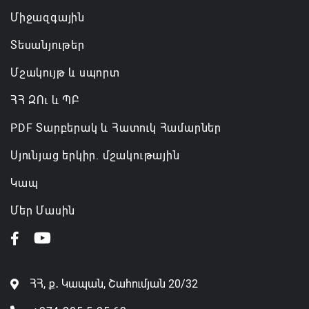
Միջազգային
Տեսանյութեր
Մշակույթ և սպորտ
ՀՀ ԶՈւ և ՊԲ
PDF Տարբերակ և Հատուկ Համարներ
Սյունյաց երկիր. մշակութային
Կապ
Մեր Մասին
ՀՀ, ք․ Կապան, Շահումյան 20/32