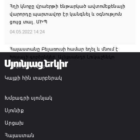
բնակավայրերում
Հղի կնոջը վրաերթի ենթարկած ավտոմեքենայի
07.08.2026 16:09
վարորդը պարտավոր էր կանգնել և օգնություն
ցույց տալ. ՄԻՊ
Ռուսաստանի բանակը «Իսկանդերով» հարվածել է
04.05.2022 14:24
ուկրաինական գնացքին
07.08.2026 14:32
Հայաստանը Բելառուսի համար եղել և մնում է
հուսալի գործընկեր. Ալեքսանդր Լուկաշենկո
TRIP ծրագրով 120 մլն եվրո ներդրում՝
21.01.2019 14:13
Հայաստանի մի շարք զբոսաշրջային
Կայքի հին տարբերակ
կլաստերների զարգացման համար
07.08.2026 13:49
Խմբագրի սյունյակ
Սյունիք
Արցախ
Հայաստան