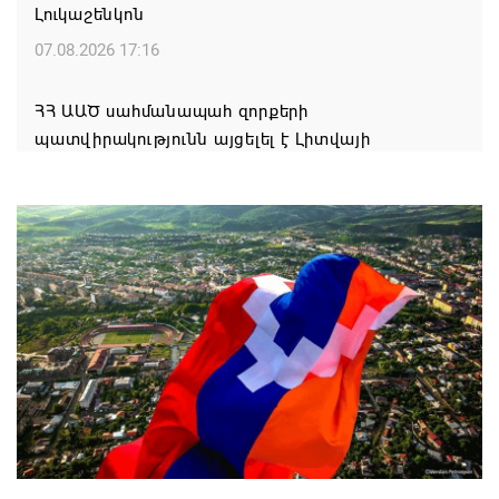
Լուկաշենկոն
07.08.2026 17:16
ՀՀ ԱԱԾ սահմանապահ զորքերի
պատվիրակությունն այցելել է Լիտվայի
Հանրապետություն
07.08.2026 16:57
Գարեգին Բ-ի և եպիսկոպոսների գործով
դատավորն ինքնաբացարկ է հայտնել
07.08.2026 16:55
Թուրքիան, Սաուդյան Արաբիան և Պակիստանը
ռազմական դաշինք ստեղծելու մասին
համաձայնագիր են ստորագրել
07.08.2026 16:43