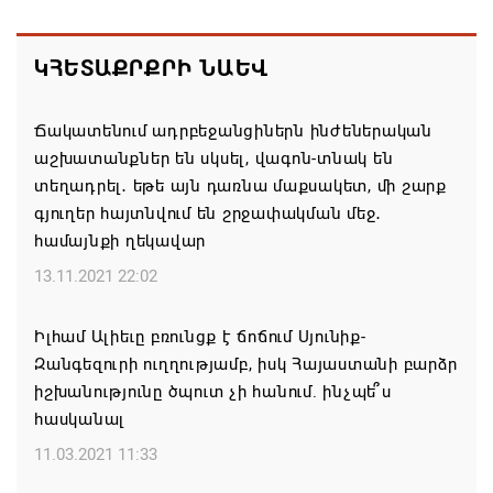
Հայ ժողովուրդն է ընտրում Հայոց Հայրապետին և
ԿՀԵՏԱՔՐՔՐԻ ՆԱԵՎ
հեռացնելու ընթացակարգ չկա
07.08.2026 16:39
Ճակատենում ադրբեջանցիներն ինժեներական
աշխատանքներ են սկսել, վագոն-տնակ են
Կաթողիկոսի և 6 եպիսկոպոսի գործով դատական
տեղադրել․ եթե այն դառնա մաքսակետ, մի շարք
նիստը կանցկացվի դռնփակ
գյուղեր հայտնվում են շրջափակման մեջ․
07.08.2026 16:34
համայնքի ղեկավար
13.11.2021 22:02
ՀՐԱՎԻՐՈՒՄ ԵՆՔ ՄԻԱՍԻՆ ՆՇԵԼՈՒ ՏԱՇՏՈՒՆ
ԲՆԱԿԱՎԱՅՐԻ ՕՐԸ
Իլհամ Ալիեւը բռունցք է ճոճում Սյունիք-
07.08.2026 16:21
Զանգեզուրի ուղղությամբ, իսկ Հայաստանի բարձր
իշխանությունը ծպուտ չի հանում. ինչպե՞ս
Կապան համայնքի ղեկավար Գևորգ Փարսյանի
հասկանալ
նախաձեռնությամբ ճանապարհաշինական
11.03.2021 11:33
մեծածավալ աշխատանքներ՝ գյուղական