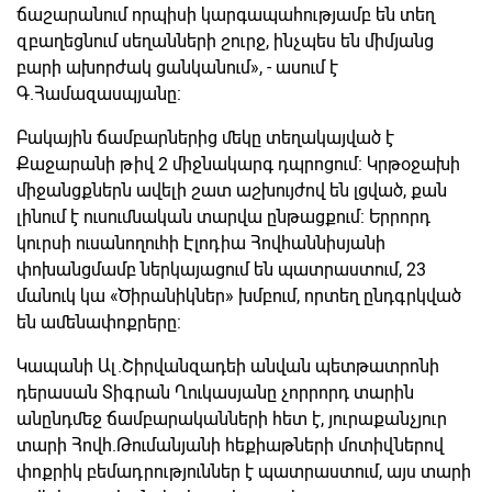
ճաշարանում որպիսի կարգապահությամբ են տեղ
զբաղեցնում սեղանների շուրջ, ինչպես են միմյանց
բարի ախորժակ ցանկանում», - ասում է
Գ.Համազասպյանը:
Բակային ճամբարներից մեկը տեղակայված է
Քաջարանի թիվ 2 միջնակարգ դպրոցում: Կրթօջախի
միջանցքներն ավելի շատ աշխույժով են լցված, քան
լինում է ուսումնական տարվա ընթացքում: Երրորդ
կուրսի ուսանողուհի Էլոդիա Հովհաննիսյանի
փոխանցմամբ ներկայացում են պատրաստում, 23
մանուկ կա «Ծիրանիկներ» խմբում, որտեղ ընդգրկված
են ամենափոքրերը:
Կապանի Ալ.Շիրվանզադեի անվան պետթատրոնի
դերասան Տիգրան Ղուկասյանը չորրորդ տարին
անընդմեջ ճամբարականների հետ է, յուրաքանչյուր
տարի Հովհ.Թումանյանի հեքիաթների մոտիվներով
փոքրիկ բեմադրություններ է պատրաստում, այս տարի