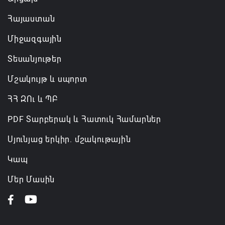
Հայաստան
Միջազգային
Տեսանյութեր
Մշակույթ և սպորտ
ՀՀ ԶՈւ և ՊԲ
PDF Տարբերակ և Հատուկ Համարներ
Սյունյաց երկիր. մշակութային
Կապ
Մեր Մասին