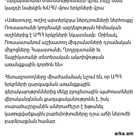
Ղազախստանի տնտեսությունների վրա, ինչը նաեւ
կազդի նախկին ԽՍՀՄ մյուս երկրների վրա:
«Առեւտուրը, ուղիղ արտերկրյա ներդրումների ներհոսքը
Ռուսաստանի կողմնակի ազդեցության հիմնական
ուղիներից է ԱՊՀ երկրների նկատմամբ: Օրինակ,
Ռուսաստանում աշխատող միգրանտների դրամական
միջոցները Հայաստանի, Ղրղըզստանի եւ
Տաջիկստանի տնտեսական ակտիվության
առանցքային գործոն են»:
Հետազոտողները միաժամանակ նշում են, որ ԱՊՀ
երկրների զարգացման առանցքային
գերակայություններից մեկը բյուջետային պահուստների
վերականգնման քաղաքականությունն է, իսկ
տարածաշրջանին անհրաժեշտ է խթանել
կառուցվածքային բարեփոխումները դրա աճի ներուժի
բարձրացման համար:
arka.am