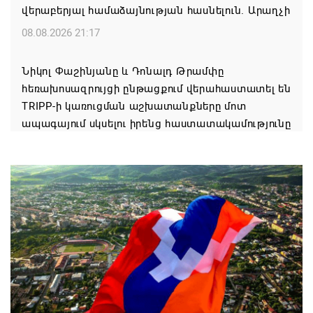
վերաբերյալ համաձայնության հասնելուն. Արաղչի
08.08.2026 21:17
Նիկոլ Փաշինյանը և Դոնալդ Թրամփը
հեռախոսազրույցի ընթացքում վերահաստատել են
TRIPP-ի կառուցման աշխատանքները մոտ
ապագայում սկսելու իրենց հաստատակամությունը
08.08.2026 21:12
Փաշինյանն ու Ալիևը հեռախոսազրույց են ունեցել․
քննարկվել է TRIPP երթուղու նախագծի
իրականացումը
08.08.2026 12:32
Մաքսիմ Հակոբյանն այսօր կդառնար 77
տարեկան