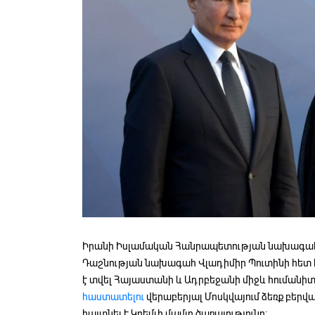
Իրանի Իսլամական Հանրապետության նախագահ
Դաշնության նախագահ Վլադիմիր Պուտինի հետ հ
է տվել Հայաստանի և Ադրբեջանի միջև հումանի
հաստատելու
վերաբերյալ Մոսկվայում ձեռք բերվ
հայտնել է Կրեմլի մամլո ծառայությունը: