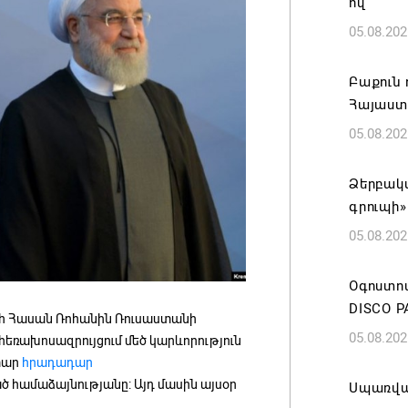
ով
05.08.202
Բաքուն 
Հայաստ
05.08.202
Ձերբակա
գրուպի»
05.08.202
Օգոստոս
DISCO P
 Հասան Ռոհանին Ռուսաստանի
05.08.202
եռախոսազրույցում մեծ կարևորություն
տար
հրադադար
ած համաձայնությանը: Այդ մասին այսօր
Սպառվա