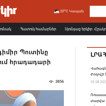
o
20
C Կապան
յունակ
Հատուկ համարներ
Սյունյաց երկիր. մշակ
դիմիր Պուտինը
ԼՐԱ
ում հրադադարի
Վահագն
ժողովի
3856
05.08.202
Ռուսաս
տարվա ա