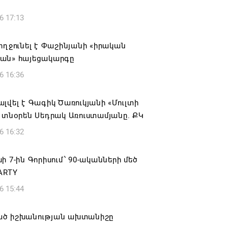
6 17:13
ողջունել է Փաշինյանի «իրական
ան» հայեցակարգը
6 16:36
լվել է Գագիկ Ծառուկյանի «Մուլտի
 տնօրեն Սեդրակ Առուստամյանը. ՔԿ
6 16:32
ի 7-ին Գորիսում՝ 90-ականների մեծ
ARTY
6 15:44
ծ իշխանության ախտանիշը