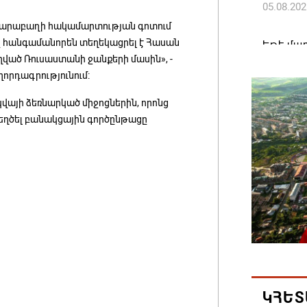
05.08.202
ն Ղարաբաղի հակամարտության գոտում
ը հանգամանորեն տեղեկացրել է Հասան
Եթե մար
ված Ռուսաստանի ջանքերի մասին», -
այլ երկ
որդագրությունում:
պատգամ
05.08.202
վայի ձեռնարկած միջոցներին, որոնց
եղծել բանակցային գործընթացը
Ամփոփվե
արդյուն
10958 ա
05.08.202
ԱՄՆ-ն 
ֆոնդայի
դոլարի
05.08.202
ԿՀԵՏ