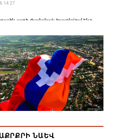
6 14:27
զային այցի ժամանակ հայտնվում ենք
րի տարածքում, մեղավորը դուք եք․
ավորը՝ ՔՊ-ականին
6 12:08
լ են 2026թ. բուհական ընդունելության
քները. ՀՀ բուհերում այս տարի կսովորի
ռաջին կուրսեցի
6 12:01
կրկնապատկել է TRIPP նախագծի
ն միջոցները՝ հասցնելով դրանք 402 մլն
6 11:57
ԱՔՐՔՐԻ ՆԱԵՎ