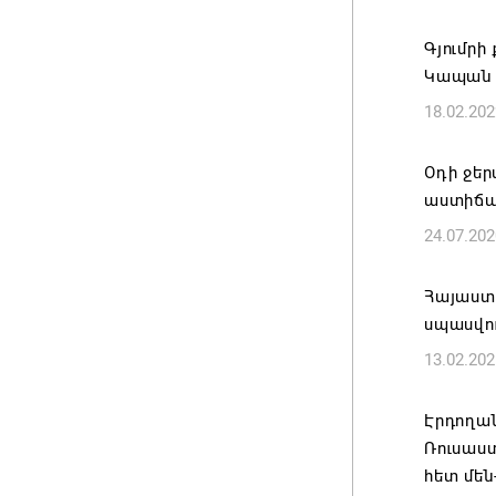
Զգուշաց
Գյումրի
բնակար
Կապան 
խարդախ
18.02.202
05.08.202
Օդի ջեր
ՍԶՆԱԿ 
աստիճա
ՀԱՄԱԿԱ
24.07.202
05.08.202
Հայաստ
Հայկ Դե
սպասվու
հաղորդո
13.02.202
05.08.202
Էրդողա
Ռուսաստ
հետ մեն