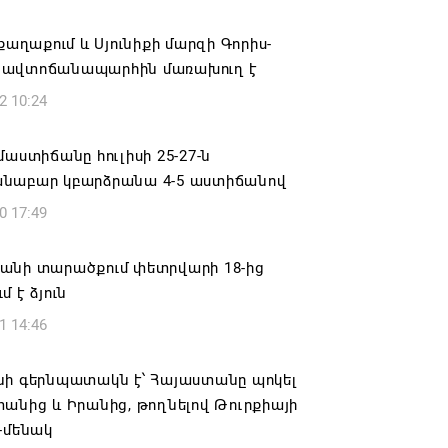
ում․ սոցիալական ցանցերում
 քաղաքում և Սյունիքի մարզի Գորիս-
անների վարձակալության անվան տակ
ավտոճանապարհին մառախուղ է
ություններ
2 10:24
6 11:52
մաստիճանը հուլիսի 25-27-ն
ԵՎ ԴԻՑՄԱՅՐԻ ԳՅՈՒՂԵՐԸ ԱՅՍՈՒՀԵՏԵՎ
նաբար կբարձրանա 4-5 աստիճանով
ՐԳՎԱԾ ՋՐԱՄԱՏԱԿԱՐԱՐՈՒՄ ԿՈՒՆԵՆԱՆ
0 17:49
6 11:26
անի տարածքում փետրվարի 18-ից
մոյանը հանցագործության մասին
մ է ձյուն
ւմ է ներկայացրել
1 14:46
6 11:06
նի գերնպատակն է՝ Հայաստանը պոկել
անից և Իրանից, թողնելով Թուրքիայի
-մենակ