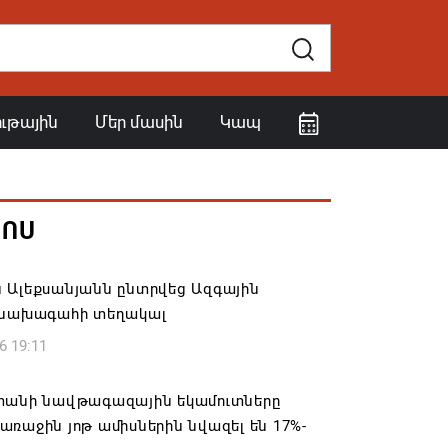
ութային
Մեր մասին
Կապ
ՀՈՍ
 Ալեքսանյանն ընտրվեց Ազգային
 նախագահի տեղակալ
6 19:11
տանի նավթագազային եկամուտները
ռաջին յոթ ամիսներին նվազել են 17%-