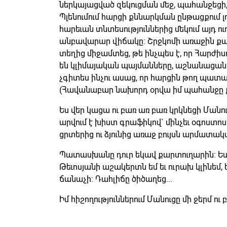
ներկայացված զեկուցման մեջ, պահանջեցի, 
Պլենումում հարցի քննարկման ընթացքում լ
հարեւան տնտեսություններից մեկում այդ 
անբավարար վիճակը: Շրջկոմի առաջին քա
տեղից միջամտեց, թե ինչպես է, որ Հարժի
են կլիմայական պայմանները, աշնանացանի
չգիտես ինչու ասաց, որ հարցին թող պատ
(Հավանաբար նախորդ օրվա իմ պահանջը քա
Ես վեր կացա ու բառ առ բառ կրկնեցի Մանո
արվում է խիստ գրաֆիկով` մինչեւ օգոստոսի
ցրտերից ու ձյունից առաջ բույսն արմատակա
Պատասխանը դուր եկավ քարտուղարին: Ես
Թեւոսյանի աշակերտն եմ եւ ուրախ կլինեմ, 
ճանաչի: Դահլիճը ծիծաղեց...
Իմ հիշողություններում Մանուցը մի ջերմ ու 