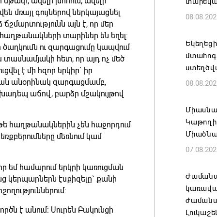
 սթափ, ավելի խոհուն, ավելի
տարեկ
ն մռայլ գույներով ներկայացնել
08.08.202
շմարտությունն այն է, որ մեր
 հաղթանակների տարիներ են եղել:
Եկեղեց
ծաղկումն ու զարգացումը կապվում
մտահոգո
տասնամյակի հետ, որ այդ ոչ մեծ
ստեղծվ
ել է մի հզոր երկիր` իր
կան անօրինակ զարգացմամբ,
08.08.202
խադեպ աճով, բարձր մշակույթով
Միասնա
Կաթողի
Եթե հաղթանակներին չեն հաջորդում
Միածնա
եռքբերումները մեռնում կամ
07.08.202
որ եմ համարում երկրի կառուցման
Ժամանա
նց կերպարներն էսքիզելը` քանի
կառավա
շողություններում:
ժամանակ
րծն է անում: Սուրեն Բակունցի
Լուկաշե