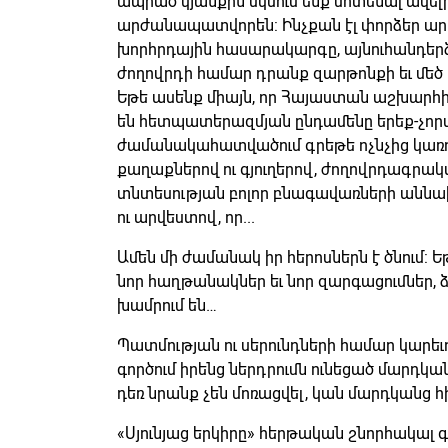
ապրած կյանքին սկսում ենք մոտենալ ավելի
արժանապատվորեն: Ինչքան էլ փորձեր արվե
խորհրդային հասարակարգը, այնուհանդերձ ճ
ժողովրդի համար դրանք զարթոնքի եւ մեծ
Եթե ասենք միայն, որ Հայաստան աշխարհի 
են հետպատերազմյան ընդամենը երեք-չորս 
ժամանակահատվածում գրեթե ոչնչից կառուցվ
քաղաքներով ու գյուղերով, ժողովրդագրա
տնտեսության բոլոր բնագավառների աննա
ու արվեստով, որ...
Ամեն մի ժամանակ իր հերոսներն է ծնում: 
նոր հաղթանակներ եւ նոր զարգացումներ, ձ
խամրում են…
Պատմության ու սերունդների համար կարեւ
գործում իրենց ներդրումն ունեցած մարդկա
դեռ նրանք չեն մոռացվել, կան մարդկանց հի
«Սյունյաց երկիրը» հերթական շնորհակալ գո