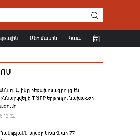
ութային
Մեր մասին
Կապ
ՀՈՍ
նն ու Ալիևը հեռախոսազրույց են
․ քննարկվել է TRIPP երթուղու նախագծի
ացումը
6 12:32
Հակոբյանն այսօր կդառնար 77