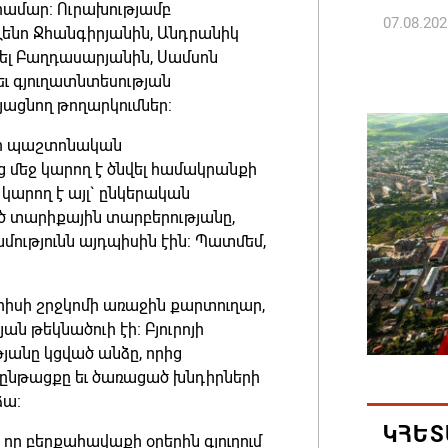
կ համար: Ուրախությամբ
07.08.202
Լենո Ջհանգիրյանին, Անդրանիկ
ել Բաղդասարյանին, Սամսոն
ՀՀ ԱԱԾ
եւ գյուղատնտեսության
պատվիրա
յացնող թողարկումներ:
Հանրապ
 որ պաշտոնական
07.08.202
 մեջ կարող է ծնվել համակրանքի
ը կարող է այլ` ընկերական
Գարեգին
ծ տարիքային տարբերությանը,
դատավո
մությունն այդպիսին էին: Պատմեմ,
07.08.202
որիսի շրջկոմի առաջին քարտուղար,
Թուրքի
ան թեկնածուի էի: Բյուրոյի
ռազմակ
յանը կցված անձը, որից
 ընթացքը եւ ծառացած խնդիրների
համաձա
ձա:
07.08.202
ԿՀԵՏ
 որ բերքահավաքի օրերին գյուղում