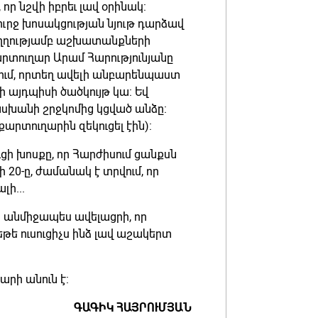
որ նշվի իբրեւ լավ օրինակ:
ուրջ խոսակցության նյութ դարձավ
ուղղությամբ աշխատանքների
րտուղար Արամ Հարությունյանը
սում, որտեղ ավելի անբարենպաստ
 այդպիսի ծածկույթ կա: Եվ
ասխանի շրջկոմից կցված անձը:
րտուղարին զեկուցել էին):
ւցի խոսքը, որ Հարժիսում ցանքսն
 20-ը, ժամանակ է տրվում, որ
լի...
 անմիջապես ավելացրի, որ
եթե ուսուցիչս ինձ լավ աշակերտ
բարի անուն է:
ԳԱԳԻԿ ՀԱՅՐՈՒՄՅԱՆ