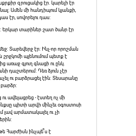
քրքիր զրուցակից էր. կարելի էր
նալ: Ամեն մի հանդիպում կյանքի,
ս էր, սովորելու դաս:
ր: Երկար տարիներ շատ ծանր էր
մեջ: Տարեվերջ էր: Ինչ-որ որոշման
շրջկոմի պլենումում պետք է
 առաջ գյուղ գնացի ու ընկ.
ի դաշտերում: Դեռ ձյուն չէր
չել ու բարձրացել էին: Տեսարանը
 բարձր:
ց ու ավելացրեց - էստեղ ոչ մի
նքսը պիտի արվի մինչեւ օգոստոսի
մ լավ արմատակալել ու չի
երին:
թե Հարժիսն ինչպե՞ս է