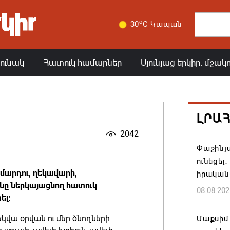
o
30
C Կապան
յունակ
Հատուկ համարներ
Սյունյաց երկիր. մշակ
ԼՐԱ
2042
Փաշինյա
ունեցել
մարդու, ղեկավարի,
իրական
ւնը ներկայացնող հատուկ
08.08.202
ել:
րեկվա օրվան ու մեր ծնողների
Մաքսիմ 