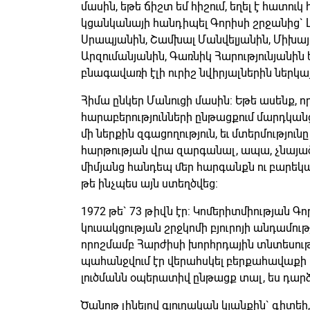
մասին, եթե ճիշտ եմ հիշում, եղել է հատու
կցանկանայի հանդիպել Գորիսի շրջանից` 
Սրապյանին, Շամխալ Մանվելյանին, Միխայ
Արզումանյանին, Գառնիկ Հարությունյանին 
բնագավառի էլի ուրիշ նվիրյալներին ներկա
Հիմա ընկեր Մանուցի մասին: Եթե ասենք,
հարաբերությունների ընթացքում մարդկանց
մի ներքին զգացողություն, եւ մտերմություն
հարթության վրա զարգանալ, ապա, չնայա
միմյանց հանդեպ մեր հարգանքն ու բարեկա
թե ինչպես այն ստեղծվեց:
1972 թե` 73 թիվն էր: Կոմերիտմիության Գ
կուսակցության շրջկոմի բյուրոյի անդամությ
որոշմամբ Հարժիսի խորհրդային տնտեսութ
պահանջվում էր վերահսկել բերքահավաքի
լուծմանն օպերատիվ ընթացք տալ, ես դար
Ծանոթ լինելով գյուղական կյանքին` գիտեի,