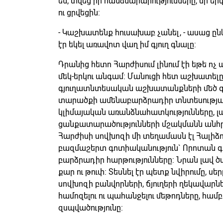
են, տվեց իր հանձնարարությունները, մի 
ու ցրվեցին:
- Կաշխատենք հուսախաբ չանել, - ասաց ընկեր
էր եկել առավոտ վաղ իմ գյուղ գնալը:
Դրանից հետո Հարժիսում լինում էի եթե ո
մեկ-երկու անգամ: Մանուցի հետ աշխատելը 
գյուղատնտեսական աշխատանքների մեծ գի
տարածքի ամենաբարձրադիր տնտեսության 
կլիմայական առանձնահատկությունները, լ
ցանքատարածությունների մշակմանն անհ
Հարժիսի սովխոզի մի տեղամասն էլ Հալիձ
բազմաշերտ գոտիականություն` Որոտան գե
բարձրադիր հարթությունները: Նրան լավ 
քար ու թուփ: Տեսնել էր պետք նվիրումը, սե
սովխոզի բանվորների, ճյուղերի ղեկավար
համոզելու ու պահանջելու մեթոդները, համ
զսպվածությունը: