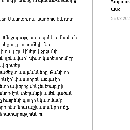
երկու հոգի խոսեցին պակաս-պռատից
Հայաստա
07.08.202
անձ
25.03.202
 Մանուցը, ում, կարծում եմ, դուր
չ ամեն շաբաթ, ապա գոնե ամսական
հեշտ էր ու հաճելի: Նա
տակ էր: Լինելով շրջանի
ղեկավար` խիստ կարեւորում էր
ավ գիտեր
րաժեշտ պայմանները: Քանի որ
որն էր` փաստորեն առկա էր
տի ափերից մինչեւ Եռաբլրի
ծանոթ էին տեղանքի ամեն կածան,
րը հայրենի գյուղի նկատմամբ,
ների հետ նրա աշխատանքի ոճը,
բերատարությունն ու