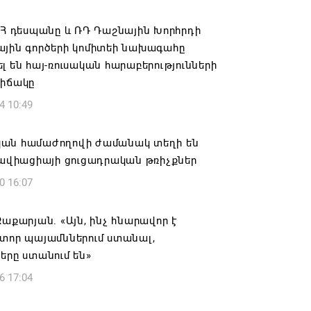
ովուրդն է ընտրում Հայոց Հայրապետին
նելու ընթացակարգ չկա
ՀՀ դեսպանը և ՌԴ Դաշնային Խորհրդի
ային գործերի կոմիտեի նախագահը
6 16:39
լ են հայ-ռուսական հարաբերությունների
վիճակը
կոսի և 6 եպիսկոպոսի գործով դատական
4 10:49
կանցկացվի դռնփակ
6 16:34
ան համաժողովի ժամանակ տեղի են
 ավիացիայի ցուցադրական թռիչքներ
ՈՒՄ ԵՆՔ ՄԻԱՍԻՆ ՆՇԵԼՈՒ ՏԱՇՏՈՒՆ
0 16:07
ԱՅՐԻ ՕՐԸ
6 16:21
Զաքարյան. «Այն, ինչ հնարավոր է
ատոր պայամններում ստանալ,
համայնքի ղեկավար Գևորգ Փարսյանի
երը ստանում են»
ռնությամբ ճանապարհաշինական
6 17:04
վալ աշխատանքներ՝ գյուղական
այրերում