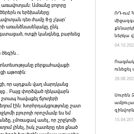
Հայ ժող
 առավոտյան: Ամռանը բոլորը
 ծերերն ու երեխաները:
և հեռաց
ՌԴ-ում 
վոտյան դեռ ժամը 8-ը չկար`
միջազգ
07.08.202
րի առանձնասենյակը, ընկ.
քննարկե
գստացած, ոտքի կանգնեց, բարեւեց
ներկա 
Կաթողի
04.10.202
նիստը 
տ ծեգին…
07.08.202
Ռազմակ
ձեր տնտեսությանը բերքահավաքի
ունեցել
ՀՐԱՎԻՐ
ացի աթոռին:
28.08.202
ԲՆԱԿԱՎ
ացի, որ այդքան վաղ մարդկանց
07.08.202
 բայց… Բայց փորձված ղեկավարն
Սուրեն 
 շտապ հավաքել ճյուղերի
ամբուլ
Կապան 
եղում էին: Խորհրդակցությունը շատ
զինվորն
ջկոմի բյուրոյի որոշմամբ ես եմ
նախաձե
15.04.201
, չմոռացավ ասել, որ շրջկոմի
մեծածա
ուղում լինել, իսկ շատերը դեռ քնած
բնակավ