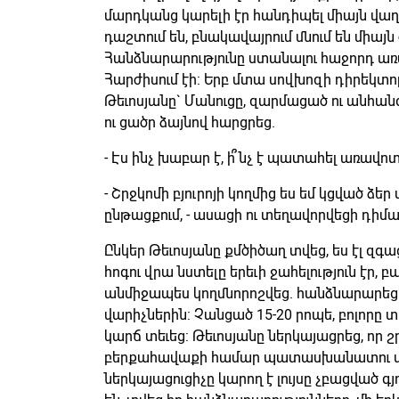
մարդկանց կարելի էր հանդիպել միայն վաղ
դաշտում են, բնակավայրում մնում են միայն
Հանձնարարությունը ստանալու հաջորդ առա
Հարժիսում էի: Երբ մտա սովխոզի դիրեկտո
Թեւոսյանը` Մանուցը, զարմացած ու անհան
ու ցածր ձայնով հարցրեց.
- Էս ինչ խաբար է, ի՞նչ է պատահել առավո
- Շրջկոմի բյուրոյի կողմից ես եմ կցված 
ընթացքում, - ասացի ու տեղավորվեցի դիմ
Ընկեր Թեւոսյանը քմծիծաղ տվեց, ես էլ զգ
հոգու վրա նստելը երեւի ջահելություն էր,
անմիջապես կողմնորոշվեց. հանձնարարեց
վարիչներին: Չանցած 15-20 րոպե, բոլորը տ
կարճ տեւեց: Թեւոսյանը ներկայացրեց, որ շր
բերքահավաքի համար պատասխանատու անձը
ներկայացուցիչը կարող է լույսը չբացված գյ