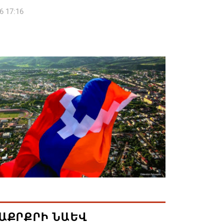
6 17:16
 սահմանապահ զորքերի
կությունն այցելել է Լիտվայի
ետություն
6 16:57
 Բ-ի և եպիսկոպոսների գործով
րն ինքնաբացարկ է հայտնել
6 16:55
ան, Սաուդյան Արաբիան և Պակիստանը
ան դաշինք ստեղծելու մասին
յնագիր են ստորագրել
6 16:43
ԱՔՐՔՐԻ ՆԱԵՎ