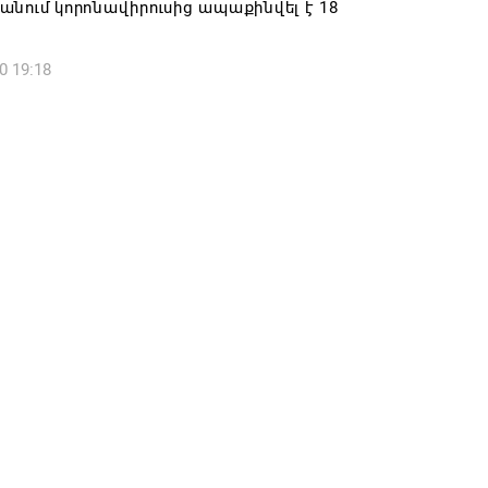
նում կորոնավիրուսից ապաքինվել է 18
6 16:09
0 19:18