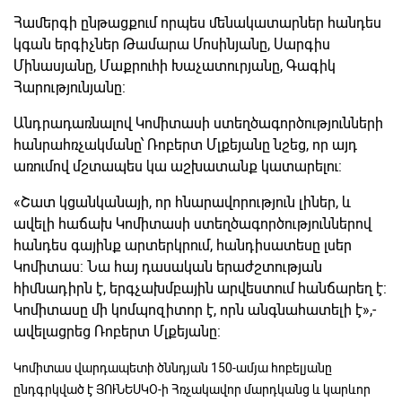
Համերգի ընթացքում որպես մենակատարներ հանդես
կգան երգիչներ Թամարա Մոսինյանը, Սարգիս
Մինասյանը, Մաքրուհի Խաչատուրյանը, Գագիկ
Հարությունյանը:
Անդրադառնալով Կոմիտասի ստեղծագործությունների
հանրահռչակմանը՝ Ռոբերտ Մլքեյանը նշեց, որ այդ
առումով մշտապես կա աշխատանք կատարելու:
«Շատ կցանկանայի, որ հնարավորություն լիներ, և
ավելի հաճախ Կոմիտասի ստեղծագործություններով
հանդես գայինք արտերկրում, հանդիսատեսը լսեր
Կոմիտաս: Նա հայ դասական երաժշտության
հիմնադիրն է, երգչախմբային արվեստում հանճարեղ է:
Կոմիտասը մի կոմպոզիտոր է, որն անգնահատելի է»,-
ավելացրեց Ռոբերտ Մլքեյանը:
Կոմիտաս վարդապետի ծննդյան 150-ամյա հոբելյանը
ընդգրկված է ՅՈՒՆԵՍԿՕ-ի Հռչակավոր մարդկանց և կարևոր