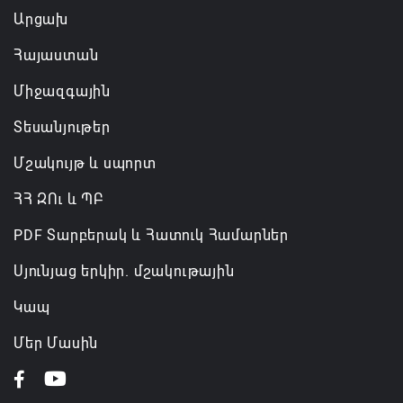
Արցախ
Հայաստան
Միջազգային
Տեսանյութեր
Մշակույթ և սպորտ
ՀՀ ԶՈւ և ՊԲ
PDF Տարբերակ և Հատուկ Համարներ
Սյունյաց երկիր. մշակութային
Կապ
Մեր Մասին