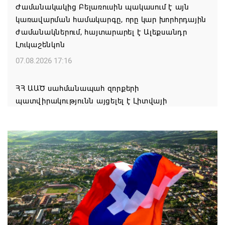
Ժամանակակից Բելառուսին պակասում է այն
կառավարման համակարգը, որը կար խորհրդային
ժամանակներում, հայտարարել է Ալեքսանդր
Լուկաշենկոն
07.08.2026 17:16
ՀՀ ԱԱԾ սահմանապահ զորքերի
պատվիրակությունն այցելել է Լիտվայի
Հանրապետություն
07.08.2026 16:57
Գարեգին Բ-ի և եպիսկոպոսների գործով
դատավորն ինքնաբացարկ է հայտնել
07.08.2026 16:55
Թուրքիան, Սաուդյան Արաբիան և Պակիստանը