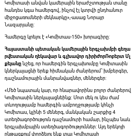
Կոմիտասի անվան կամերային երաժշտության տանը
հանդես կգա համերգով, ինչով էլ կտրվի ընդհանուր
միջոցառումների մեկնարկը»,-ասաց Նորայր
Նազարյանը:
Համերգը կրելու է «Կոմիտաս-150» խորագիրը:
Հայաստանի
պետական
կամերային
երգչախմբի
գեղա
րվեստական
ղեկավար
և
գլխավոր
դիրիժոր
Ռոբերտ
Մլ
քեյանը
նշեց, որ համերգին երգչախումբը Կոմիտասին
կներկայացնի երեք հիմնական ժանրերում՝ խմբերգեր,
դաշնամուրային մանրանվագներ, մեներգեր:
«Մեծ նպատակ կար, որ հնարավորինս բոլոր ժանրերով
Կոմիտասին ներկայացնեինք: Մոտ մեկ ու կես ժամ
տևողությամբ համերգին ամբողջությամբ կհնչի
Կոմիտաս, կլինի 5 մեներգ, մանկական շարքից 4
ստեղծագործություն դաշնամուրի համար, ինչպես նաև
երգչախմբային ստեղծագործություններ: Այդ երեկոյի
ընթացքում փորձելու ենք տալ Կոմիտասի