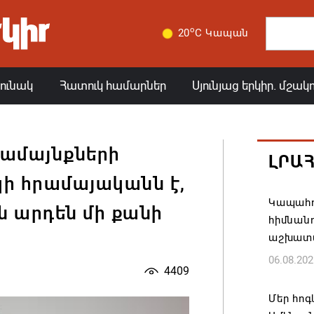
o
20
C Կապան
յունակ
Հատուկ համարներ
Սյունյաց երկիր. մշակ
ամայնքների
ԼՐԱ
ի հրամայականն է,
Կապահո
ն արդեն մի քանի
հիմնան
աշխատ
06.08.202
4409
Մեր հոգ