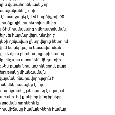
լիս վստահորեն ասել, որ
մայականն է, որի
` առաջացել է: Իմ կարծիքով` 90-
ածքային բարեփոխումն իր
ւմս ՏԻՄ համակարգի վերափոխման,
ւ եւ հարմարվելու խնդիր է
յնքի ղեկավար ընտրվելուց հետո իմ
ւմ եմ ներկայիս կառավարման
լ, թե մյուս բնակավայրերի համար
 ինչպես ասում են` մի՛ դատիր
չես քայլել նրա կոշիկներով, բայց
ությունը միանգամայն
արման հնարավորություն է
սկ մեկ համայնք է` իր
արանջատել, թե որտեղ է սկսվում
կառակը: Եվ քանի որ խնդիրները
ուծման ուղիներն էլ
 իրավիճակը համայնքների համար