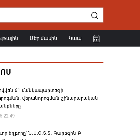
ութային
Մեր մասին
Կապ
ՀՈՍ
վվեն 61 մանկապարտեզի
որոգման, վերանորոգման շինարարական
անքները
6 22:49
ևոր եղբորը՝ Ն.Ս.Օ.Տ.Տ. Գարեգին Բ