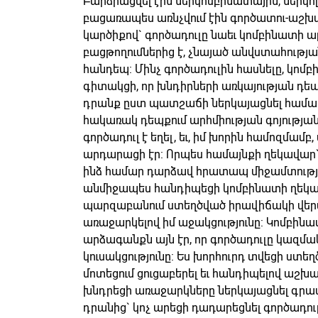
Բարձրացվել էին ներկոմբինատային, ներկո
բացառապես առնչվում էին գործատու-աշխա
կարծիքով` գործադուլը նաեւ կոմբինատի ա
բացթողումներից է, չնայած անվստահության
հանդեպ: Մինչ գործադուլին հասնելը, կո
գիտակցի, որ խնդիրների առկայության դեպքո
դրանք ըստ պատշաճի ներկայացնել համ
հակառակ դեպքում արհմիության գոյության 
գործադուլ է եղել, եւ, իմ խորին համոզմ
արդարացի էր: Որպես համայնքի ղեկավար`
ինձ համար դարձավ հրատապ միջամտությո
անմիջապես հանդիպեցի կոմբինատի ղեկավ
պարզաբանում ստեղծված իրավիճակի վերա
առաջարկելով իմ աջակցությունը: Կոմբին
արձագանքն այն էր, որ գործադուլը կազ
կուսակցությունը: Ես խորհուրդ տվեցի ստե
մոտեցում ցուցաբերել եւ հանդիպելով աշ
խնդրեցի առաջարկները ներկայացնել գրավ
դրանից` կոչ արեցի դադարեցնել գործադու