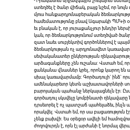
- Իրականում միջազգային շուկայում մետաղ
ստեղծել է ծանր վիճակ, բայց նշեմ, որ նու
մյուս հանքարդյունաբերական ձեռնարկությու
համեմատությունը բնավ Ագարակի ՊՄԿ-ի օգ
եւ բնական է, որ յուրաքանչյուր խնդիր ներ
կան, որ ձեռնարկությունում ստեղծված ծա
զատ նաեւ սուբյեկտիվ գործոններով է պայ
ձեռնարկության ոչ արդյունավետ կառավար
սեփականատեր ընկերության ղեկավարություն
արձագանքները չեն ուշանա: Վստահ եմ, ո
ցանկանա վնասներ կրել, որոնք կարող են
սխալ կառավարմամբ: Գործադուլի` ինձ` ո
ամենակարեւոր կետն աշխատավորների սո
բարոյական պահանջ ներկայացնելն էր: Ը
գործադուլ սկսվելը կոմբինատի ղեկավար
դրսեւորել է ոչ պատշաճ պահելաձեւ, ինչն 
որակվել: Վստահ եմ, որ սա բացառություն է
չենք բախվի: Ես օրեցօր ավելի եմ համոզվու
ժողովուրդն է, որն էլ արժանի է նորմալ վեր