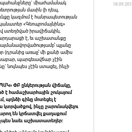
նց պահանջները` միաժամանակ
18.09.201
ւորության մասին (ի դեպ,
Անդրան
ւնքը կազմում է հանրապետության
տնօրեն,
փականատեր «Գեոպրոմայնինգ»
ազատվե
ով ստեղծված իրավիճակին,
06.08.202
արդարացի է, եւ աշխատանքը
պայմանավորվածությամբ՝ պլանը
 (դրանից առաջ՝ մի քանի ամիս
Կառավար
անաբար, պարգեւավճար չէին
նախարա
` նույնպես չէին ստացել, ինչի
06.08.202
ՊՄԿ» ՓԲ ընկերության վիճակը,
ած է համաշխարհային շուկայում
մ, պղնձի գինը մոտեցել է
ա կտրվածքով, ինչը շարունակվելու
արող են կրճատվել քաղաքում
նչպես նաեւ աշխատատեղեր: