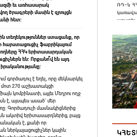
ազմի եւ առհասարակ
ՌԴ–ն ՀՀ
ղ ծրագրերի մասին է զրույցն
կառավա
անի հետ:
ստացել.
06.08.202
ին տեղեկություններ ստացանք, որ
 հարստացուցիչ ֆաբրիկայում
Հայաստ
եռնողները ՀՀԿ երիտասարդական
առաջնո
ցիչներն են: Որքանո՞վ են այդ
կառավա
իրականությանը:
հակամա
արձագա
ւմ գործադուլ է եղել, որը մեկնարկել
` մոտ 270 աշխատակցի
06.08.202
իայն կոմբինատի, այլեւ Մեղրու ողջ
է, այսպես ասած` մեր
Ռուսաս
ը: Գործադուլի մասնակիցներից
Հայաստա
ան ակտիվ երիտասարդներից, բայց
վագոն
անական է, քանի որ
06.08.202
ան ներկայացուցիչներ կային:
ԿՀԵՏ