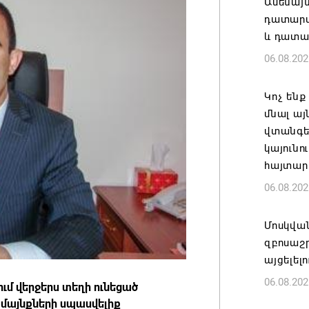
Ամենայ
դատարան
և դատա
06.08.202
Կոչ ենք
մնալ այ
վտանգել
կայունո
հայտար
06.08.202
Մոսկվա
զբոսաշ
այցելել
06.08.202
մ վերջերս տեղի ունեցած
ամայնքների սպասվելիք