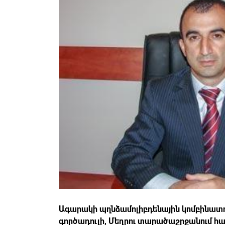
Ագարակի պղնձամոլիբդենային կոմբինատու
գործադուլի, Մեղրու տարածաշրջանում հ