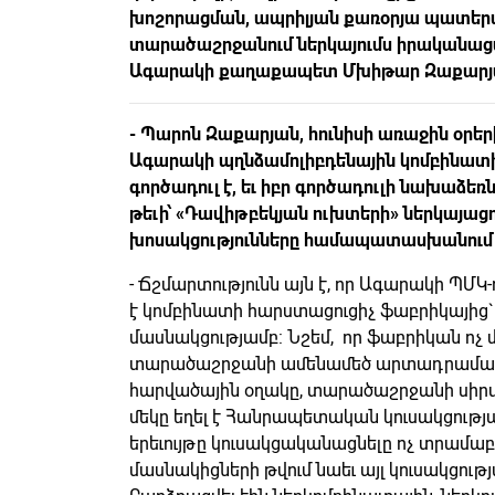
խոշորացման, ապրիլյան քառօրյա պատեր
տարածաշրջանում ներկայումս իրականացվո
Ագարակի քաղաքապետ Մխիթար Զաքարյ
- Պարոն Զաքարյան, հունիսի առաջին օրեր
Ագարակի պղնձամոլիբդենային կոմբինատի
գործադուլ է, եւ իբր գործադուլի նախաձ
թեւի՝ «Դավիթբեկյան ուխտերի» ներկայացու
խոսակցությունները համապատասխանում 
- Ճշմարտությունն այն է, որ Ագարակի ՊՄԿ-ո
է կոմբինատի հարստացուցիչ ֆաբրիկայից
մասնակցությամբ: Նշեմ, որ ֆաբրիկան ոչ մ
տարածաշրջանի ամենամեծ արտադրամասն 
հարվածային օղակը, տարածաշրջանի սիրտ
մեկը եղել է Հանրապետական կուսակցությ
երեւույթը կուսակցականացնելը ոչ տրամաբ
մասնակիցների թվում նաեւ այլ կուսակցությ