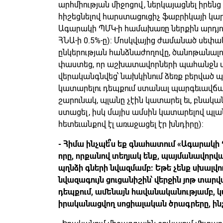
արհմիության միջոցով, ներկայացնել իրե
հիշեցնելով հարստացուցիչ ֆաբրիկայի կարե
Ագարակի ՊՄԿ-ի համախառը ներքին արդյո
ՀՆԱ-ի 0.5%-ը): Մոսկվայից ժամանած սե
ընկերության հանձնաժողովը, ծանոթանալ
փաստեց, որ աշխատավորների պահանջն 
վերականգնվեց՝ նախկինում ձեռք բերված 
կատարելու դեպքում ստանալ պարգեւավճար
շարունակ, պլանը չէին կատարել եւ, բնակ
ստացել, իսկ մայիս ամսին կատարելով պլանը
հետեւանքով էլ առաջացել էր խնդիրը):
- Հիմա ինչպե՞ս եք գնահատում «Ագարակի 
որը, որքանով տեղյակ ենք, պայմանավորվ
պղնձի գների նվազմամբ: Եթե չենք սխալվու
նվազագույն ցուցանիշին՝ վերջին յոթ տարվ
դեպքում, ամենայն հավանականությամբ, կ
իրականացվող սոցիալական ծրագրերը, ի