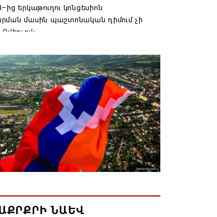
–ից երկաթուղու կոնցեսիոն
րման մասին պաշտոնական դիմում չի
 Օվերչուկ
6 19:03
անյայց Առաքելական Եկեղեցու
րդը կկանգնի դատարանի առջև՝
րության հետ խորացող
րտության պատճառով․ Reuters-ի
նքը
6 18:41
տանից Ադրբեջանի տարածքով
ն է ուղարկվել ցորենով բեռնված 14
6 17:52
ԱՔՐՔՐԻ ՆԱԵՎ