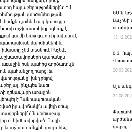
լեկտիվային հարցեր, որոնք
տող հարաբերություններին: Իմ
«Հայաստ
ԵՄ-ն կո
րհմիության գործունեության
դատավար
Լաչինի
 հիմքեր չունեմ այդ կառույցի
Հայոց կ
ու անվտ
մբինատի աշխատակիցը պետք է
Գրիգոր
ւմ կա մի կառույց, որ իրավասու է
13.12.202
06.08.202
ապատասխան մարմիններին,
իմաստը չեմ տեսնում: Ինչեւէ,
0։3. Հ
Քրիստին
ամբ, աշխատավորների պահանջն
Վրաստա
Արտաքի
 առաջին իսկ պահից գործադուլն
20.03.202
ւն պահանջող հարց, եւ
պաշտոն
արությանը` խնդրելով
06.08.202
բերյալ, ինչպես նաեւ
Այս ան
ատի ղեկավարի առաջին
24.03.202
Հայաստա
մակերպել է Հանրապետական
է թե՛ ե
ղծված իրավիճակին ավելի ռեալ
պահպան
Փառահե
խատավորներին` նախեւառաջ
ժողովր
արժանավ
որ ու հիմնավորված: Բացի
դպրոց
լը եւ աշխատանքին զուգահեռ,
06.08.202