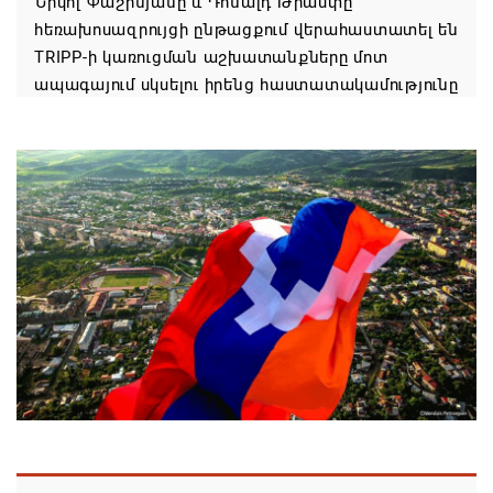
Նիկոլ Փաշինյանը և Դոնալդ Թրամփը
հեռախոսազրույցի ընթացքում վերահաստատել են
TRIPP-ի կառուցման աշխատանքները մոտ
ապագայում սկսելու իրենց հաստատակամությունը
08.08.2026 21:12
Փաշինյանն ու Ալիևը հեռախոսազրույց են ունեցել․
քննարկվել է TRIPP երթուղու նախագծի
իրականացումը
08.08.2026 12:32
Մաքսիմ Հակոբյանն այսօր կդառնար 77
տարեկան
08.08.2026 09:40
Եկեղեցիների համաշխարհային խորհուրդը
մտահոգություն է հայտնել Եկեղեցու շուրջ