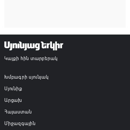
Հանրապետություն
07.08.2026 16:57
Գարեգին Բ-ի և եպիսկոպոսների գործով
դատավորն ինքնաբացարկ է հայտնել
07.08.2026 16:55
Կայքի հին տարբերակ
Թուրքիան, Սաուդյան Արաբիան և Պակիստանը
ռազմական դաշինք ստեղծելու մասին
համաձայնագիր են ստորագրել
Խմբագրի սյունյակ
07.08.2026 16:43
Սյունիք
Արցախ
Հայաստան
Միջազգային