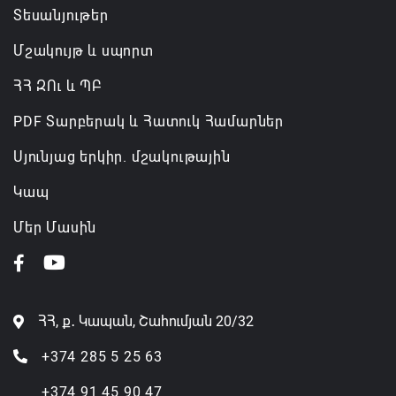
Տեսանյութեր
Մշակույթ և սպորտ
ՀՀ ԶՈւ և ՊԲ
PDF Տարբերակ և Հատուկ Համարներ
Սյունյաց երկիր. մշակութային
Կապ
Մեր Մասին
ՀՀ, ք․ Կապան, Շահումյան 20/32
+374 285 5 25 63
+374 91 45 90 47