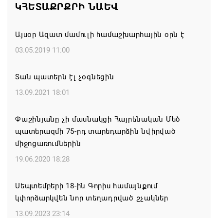
ԿՀԵՏԱՔՐՔՐԻ ՆԱԵՎ
ստեղծված իրավիճակի հետ կապված
08.08.2026 00:22
Այսօր Ազատ մամուլի համաշխարհային օրն է
Միասնական աղոթք և Ամենայն Հայոց
03.05.2019 11:00
Կաթողիկոսի հայրապետական պատգամը
Միածնաէջ Մայր Տաճարում
Տան պատերն էլ չօգնեցին
07.08.2026 19:50
13.09.2021 18:01
Ժամանակակից Բելառուսին պակասում է այն
Փաշինյանը չի մասնակցի Հայրենական Մեծ
կառավարման համակարգը, որը կար խորհրդային
պատերազմի 75-րդ տարեդարձին նվիրված
ժամանակներում, հայտարարել է Ալեքսանդր
միջոցառումներին
Լուկաշենկոն
19.06.2020 18:28
07.08.2026 17:16
Սեպտեմբերի 18-ին Գորիս համայնքում
ՀՀ ԱԱԾ սահմանապահ զորքերի
կփորձարկվեն նոր տեղադրված շչակներ
պատվիրակությունն այցելել է Լիտվայի
13.09.2023 23:14