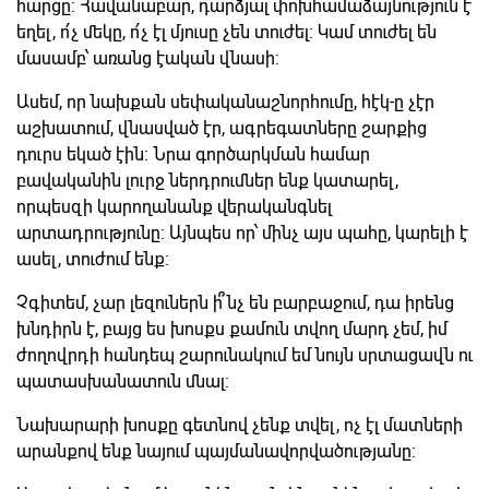
հարցը: Հավանաբար, դարձյալ փոխհամաձայնություն է
եղել, ո՛չ մեկը, ո՛չ էլ մյուսը չեն տուժել: Կամ տուժել են
մասամբ՝ առանց էական վնասի:
Ասեմ, որ նախքան սեփականաշնորհումը, հէկ-ը չէր
աշխատում, վնասված էր, ագրեգատները շարքից
դուրս եկած էին: Նրա գործարկման համար
բավականին լուրջ ներդրումներ ենք կատարել,
որպեսզի կարողանանք վերականգնել
արտադրությունը: Այնպես որ՝ մինչ այս պահը, կարելի է
ասել, տուժում ենք:
Չգիտեմ, չար լեզուներն ի՞նչ են բարբաջում, դա իրենց
խնդիրն է, բայց ես խոսքս քամուն տվող մարդ չեմ, իմ
ժողովրդի հանդեպ շարունակում եմ նույն սրտացավն ու
պատասխանատուն մնալ:
Նախարարի խոսքը գետնով չենք տվել, ոչ էլ մատների
արանքով ենք նայում պայմանավորվածությանը: