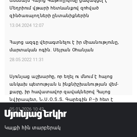
Ամենայն Հայոց Կաթողիկոսը ցավակցել է
նիստը կանցկացվի դռնփակ
Մեղրիում վթարի հետևանքով զոհված
07.08.2026 16:34
զինծառայողների ընտանիքներին
13.04.2024 12:07
ՀՐԱՎԻՐՈՒՄ ԵՆՔ ՄԻԱՍԻՆ ՆՇԵԼՈՒ ՏԱՇՏՈՒՆ
ԲՆԱԿԱՎԱՅՐԻ ՕՐԸ
Հայոց ազգը վերագտնելու է իր միասնությունը,
07.08.2026 16:21
մարտական ոգին. Սեյրան Օհանյան
28.05.2022 11:31
Կապան համայնքի ղեկավար Գևորգ Փարսյանի
նախաձեռնությամբ ճանապարհաշինական
Սյունյաց աշխարհը, որ եղել ու մնում է հայոց
մեծածավալ աշխատանքներ՝ գյուղական
անկախ պետության և ինքնիշխանության վեմ-
բնակավայրերում
քարը, իր հավատավոր զավակներով Հայոց
07.08.2026 16:09
նվիրապետ, Ն․Ս․Օ․Տ․Տ․ Գարեգին Բ–ի հետ է
05.01.2026 10:42
Ռուսաստանի բանակը «Իսկանդերով» հարվածել է
ուկրաինական գնացքին
Կայքի հին տարբերակ
07.08.2026 14:32