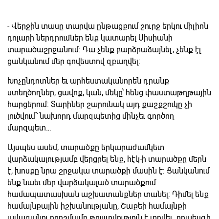
- Վերջին տասը տարվա ընթացքում շուրջ երկու միլիոն
դոլարի ներդրումներ ենք կատարել Սիսիանի
տարածաշրջանում: Դա չենք բարձրաձայնել, չենք էլ
ցանկանում մեր գովեստով զբաղվել:
Խոչընդոտներ եւ արհեստականորեն դրանք
ստեղծողներ, ցավոք, կան, մեկը՝ հենց փաստաթղթային
հարցերում: Տարիներ շարունակ այդ քաշքշուկը չի
լուծվում՝ նախորդ մարզպետից մինչեւ գործող
մարզպետ…
Այսպես ասեմ, տարածքը երկարաժամկետ
վարձակալությամբ վերցրել ենք, հէկ-ի տարածքը մերն
է, խոսքը նրա շրջակա տարածքի մասին է: Ցանկանում
ենք նաեւ մեր վարձակալած տարածքում
համապատասխան աշխատանքներ տանել: Դիմել ենք
համայնքային իշխանությանը, Շաքեի համայնքի
ավագանու որոշմամբ թույլտվություն է տրվել, որպեսզի