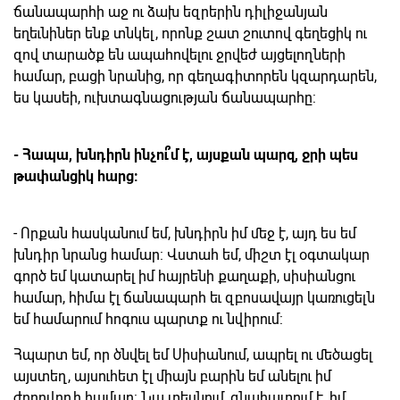
ճանապարհի աջ ու ձախ եզրերին դիլիջանյան
եղեւնիներ ենք տնկել, որոնք շատ շուտով գեղեցիկ ու
զով տարածք են ապահովելու ջրվեժ այցելողների
համար, բացի նրանից, որ գեղագիտորեն կզարդարեն,
ես կասեի, ուխտագնացության ճանապարհը:
- Հապա, խնդիրն ինչու՞մ է, այսքան պարզ, ջրի պես
թափանցիկ հարց:
- Որքան հասկանում եմ, խնդիրն իմ մեջ է, այդ ես եմ
խնդիր նրանց համար: Վստահ եմ, միշտ էլ օգտակար
գործ եմ կատարել իմ հայրենի քաղաքի, սիսիանցու
համար, հիմա էլ ճանապարհ եւ զբոսավայր կառուցելն
եմ համարում հոգուս պարտք ու նվիրում:
Հպարտ եմ, որ ծնվել եմ Սիսիանում, ապրել ու մեծացել
այստեղ, այսուհետ էլ միայն բարին եմ անելու իմ
ժողովրդի համար: Նա տեսնում, գնահատում է, իմ