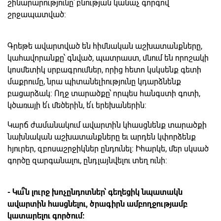
շինարարությունը՝ բնության կանաչ գորգով
շրջապատված:
Գրեթե ավարտված են հիմնական աշխատանքները,
կահավորանքը՝ գնված, պատրաստ, մնում են որոշակի
կոսմետիկ սրբագրումներ, որից հետո կսկսենք գետի
մաքրումը, նրա պիտանելիությունը կդարձնենք
բացարձակ: Ողջ տարածքը՝ որպես հանգստի գոտի,
կծառայի ե՛ւ մեծերին, ե՛ւ երեխաներին:
Կարճ ժամանակում ավարտին կհասցնենք տարածքի
նախնական աշխատանքները եւ արդեն կփորձենք
հյուրեր, զբոսաշրջիկներ ընդունել: Իհարկե, մեր սկսած
գործը զարգանալու, ընդլայնվելու տեղ ունի:
- Կա՞ն լուրջ խոչընդոտներ՝ գեղեցիկ նպատակն
ավարտին հասցնելու, ծրագիրն ամբողջությամբ
կատարելու գործում: