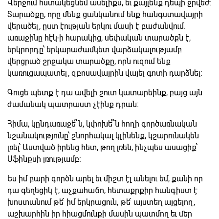
Վերջում հստակեցնեմ ասելիքս, եւ քայլենք դեպի ջրվեժ:
Տարածքը, որը մենք ցանկանում ենք հանգստավայրի
վերածել, ըստ էության երկու մասի է բաժանվում.
առաջինը հէկ-ի հարակից, սեփական տարածքն է,
երկրորդը՝ երկարաժամկետ վարձակալությամբ
վերցրած շրջակա տարածքը, որն ուզում ենք
կառուցապատել, զբոսավայրին վայել գոտի դարձնել:
Գուցե պետք է դա ավելի շուտ կատարեինք, բայց այն
ժամանակ պատրաստ չէինք դրան:
Հիմա, կընդառաջե՞ն, կփոխե՞ն հողի գործառնական
նշանակությունը՝ շնորհակալ կլինենք, կշարունակեն
լռել՝ Աստված իրենց հետ, թող լռեն, ինչպես ասացիք՝
Սֆինքսի լռությամբ:
Ես իմ բարի գործն արել եւ միշտ էլ անելու եմ, քանի որ
դա գեղեցիկ է, աչքահաճո, հետաքրքիր հանգիստ է
խոստանում թե՛ իմ երկրացուն, թե՛ այստեղ այցելող,
աշխարհին իր հիացմունքի մասին պատմող եւ մեր