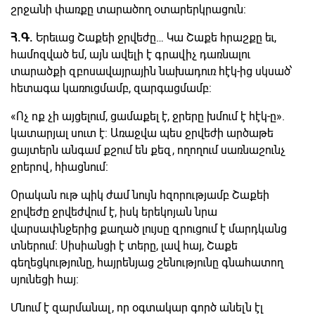
շրջանի փառքը տարածող օտարերկրացուն:
Հ.Գ.
Երեւաց Շաքեի ջրվեժը… Կա Շաքե հրաշքը եւ,
համոզված եմ, այն ավելի է գրավիչ դառնալու
տարածքի զբոսավայրային նախադուռ հէկ-ից սկսած՝
հետագա կառուցմամբ, զարգացմամբ:
«Ոչ ոք չի այցելում, ցամաքել է, ջրերը խմում է հէկ-ը».
կատարյալ սուտ է: Առաջվա պես ջրվեժի արծաթե
ցայտերն անգամ քշում են քեզ, ողողում սառնաշունչ
ջրերով, հիացնում:
Օրական ութ պիկ ժամ նույն հզորությամբ Շաքեի
ջրվեժը ջրվեժվում է, իսկ երեկոյան նրա
վարսափնջերից քաղած լույսը զրուցում է մարդկանց
տներում: Սիսիանցի է տերը, լավ հայ, Շաքե
գեղեցկությունը, հայրենյաց շենությունը գնահատող
սյունեցի հայ:
Մնում է զարմանալ, որ օգտակար գործ անելն էլ