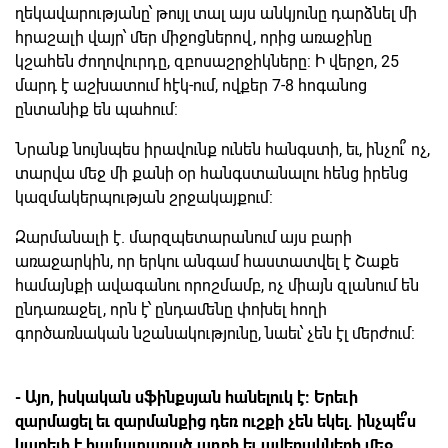
ղեկավարությանը՝ թույլ տալ այս անկյունը դարձնել մի
հրաշալի վայր՝ մեր միջոցներով, որից առաջինը
կշահեն ժողովուրդը, զբոսաշրջիկները: Ի վերջո, 25
մարդ է աշխատում հէկ-ում, ովքեր 7-8 հոգանոց
ընտանիք են պահում:
Նրանք նույնպես իրավունք ունեն հանգստի, եւ, ինչու՞ ոչ,
տարվա մեջ մի քանի օր հանգստանալու հենց իրենց
կազմակերպության շրջակայքում:
Զարմանալի է. մարզպետարանում այս բարի
առաջարկին, որ երկու անգամ հաստատվել է Շաքե
համայնքի ավագանու որոշմամբ, ոչ միայն զլանում են
ընդառաջել, որն է՝ ընդամենը փոխել հողի
գործառնական նշանակությունը, նաեւ՝ չեն էլ մերժում:
- Այո, իսկական սֆինքսյան հանելուկ է: Երեւի
զարմացել եւ զարմանքից դեռ ուշքի չեն եկել. ինչպե՞ս
կարելի է համատարած աղբի եւ ավերակների մեջ