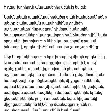
Ի դեպ, խորհրդի անդամներից մեկն էլ ես եմ:
Նախնական պայմանավորվածության համաձայն՝ մենք
պետք է անպայման ապահովեինք ջրվեժի
աշխատանքը՝ ընթացքում դիմելով հանրային
ծառայությունները կարգավորող հանձնաժողովին՝ նաեւ
որոշակի փոփոխություններ կատարելով՝ դրական
իմաստով, որպեսզի ֆինանսապես շատ չտուժենք:
Մեր կազմակերպությունը դիտարկել միայն որպես հէկ,
եւ սահմանափակել հարցը, սխալ է, կարելի է ասել՝
ոչինչ չանել. այստեղից սնվում են ընտանիքներ,
աշխատատեղեր են գործում: Անմասն չենք մնում նաեւ
համայնքային գործընթացներին, միջոցառումներին,
օգնում ենք պատերազմի վետերաններին, Արցախյան,
ապրիլյան պատերազմների մասնակիցներին, նրանց
ընտանիքներին, բոլոր տոնական, նաեւ հիշատակի
միջոցառումներին հէկ-ն իր մասնակցությունն ու
աջակցության մասնաբաժինն է ունենում: