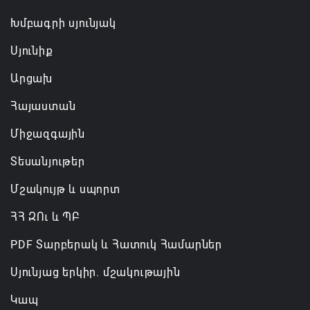
Խմբագրի սյունյակ
Սյունիք
Արցախ
Հայաստան
Միջազգային
Տեսանյութեր
Մշակույթ և սպորտ
ՀՀ ԶՈւ և ՊԲ
PDF Տարբերակ և Հատուկ Համարներ
Սյունյաց երկիր. մշակութային
Կապ