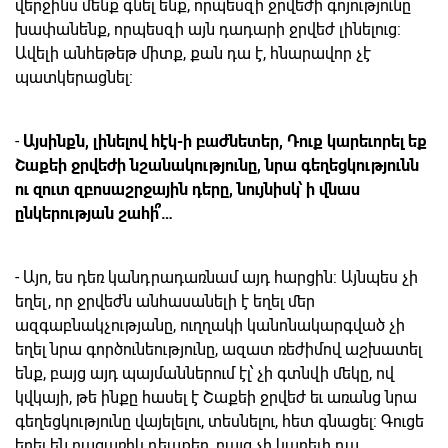
վերջինս մենք գնել ենք, որպեսզի ջրվեժի գոյությունը
խափանենք, որպեսզի այն դադարի ջրվեժ լինելուց:
Ավելի անհեթեթ միտք, քան դա է, հնարավոր չէ
պատկերացնել:
-
Այսինքն, լինելով հէկ-ի բաժնետեր, Դուք կարեւորել եք
Շաքեի ջրվեժի նշանակությունը, նրա գեղեցկությունն
ու զուտ զբոսաշրջային դերը, նույնիսկ՝ ի վնաս
ընկերության շահի՞…
- Այո, ես դեռ կանդրադառնամ այդ հարցին: Այնպես չի
եղել, որ ջրվեժն անհասանելի է եղել մեր
ազգաբնակչությանը, ուղղակի կանոնակարգված չի
եղել նրա գործունեությունը, ազատ ռեժիմով աշխատել
ենք, բայց այդ պայմաններում էլ՝ չի գտնվի մեկը, ով
կվկայի, թե ինքը հասել է Շաքեի ջրվեժ եւ առանց նրա
գեղեցկությունը վայելելու, տեսնելու, հետ գնացել: Գուցե
եղել են բացառիկ դեպքեր, բայց չի կարելի դա