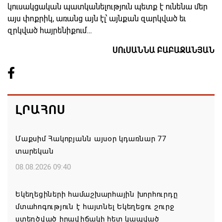
կուսակցական պատկանելություն պետք է ունենա մեր
այս փոքրիկ, առանց այն էլ՝ այնքան զարկված եւ
զրկված հայրենիքում…
ՍՈւՍԱՆՆԱ ԲԱԲԱՋԱՆՅԱՆ
ԼՐԱՀՈՍ
Մաքսիմ Հակոբյանն այսօր կդառնար 77
տարեկան
08.08.2026 09:40
Եկեղեցիների համաշխարհային խորհուրդը
մտահոգություն է հայտնել Եկեղեցու շուրջ
ստեղծված իրավիճակի հետ կապված