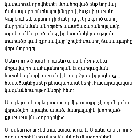
կատարում, որովհետեւ մտահոգված ենք նորմալ
ճանապարհ ունենալու խնդրով, հաշվի չառան:
Կարծում եմ, աբսուրդի ժանրից է, երբ գործ անող
մարդուն նման անհեթեթ պատճառաբանությամբ
արգելում են գործ անել, իր կազմակերպության
տարածք կամ զբոսավայր՝ ջրվեժ տանող ճանապարհը
վերանորոգել:
Մենք լուրջ ծրագիր ունենք այստեղ՝ շրջակա
միջավայրի պահպանության եւ զարգացման
հեռանկարների առումով, եւ այդ ծրագիրը պետք է
համաձայնեցնենք բնապահպանների, հասարակական
կազմակերպությունների հետ:
Այս գեղատեսիլ եւ բացառիկ միջավայրը չէի ցանկանա
վերածվեր, այսպես ասած, մանղալային, խորոված-
քյաբաբային «գորոդոկի»:
Այդ մեկը թույլ չեմ տա, բացառվում է: Առանց այն էլ որոշ
զբոսաշրջիկներ սկսել են սննդի մնացորդներն