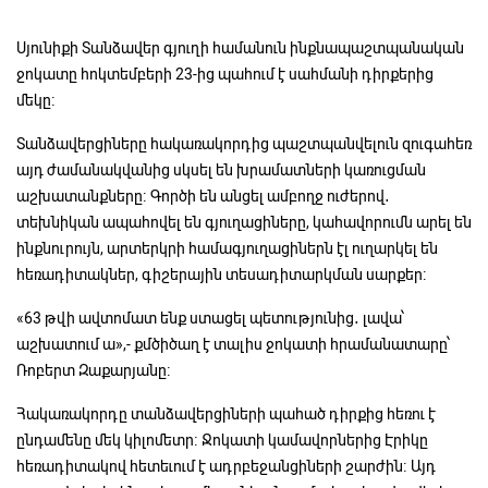
Սյունիքի Տանձավեր գյուղի համանուն ինքնապաշտպանական
ջոկատը հոկտեմբերի 23-ից պահում է սահմանի դիրքերից
մեկը։
Տանձավերցիները հակառակորդից պաշտպանվելուն զուգահեռ
այդ ժամանակվանից սկսել են խրամատների կառուցման
աշխատանքները։ Գործի են անցել ամբողջ ուժերով․
տեխնիկան ապահովել են գյուղացիները, կահավորումն արել են
ինքնուրույն, արտերկրի համագյուղացիներն էլ ուղարկել են
հեռադիտակներ, գիշերային տեսադիտարկման սարքեր։
«63 թվի ավտոմատ ենք ստացել պետությունից․ լավա՝
աշխատում ա»,- քմծիծաղ է տալիս ջոկատի հրամանատարը՝
Ռոբերտ Զաքարյանը։
Հակառակորդը տանձավերցիների պահած դիրքից հեռու է
ընդամենը մեկ կիլոմետր։ Ջոկատի կամավորներից Էրիկը
հեռադիտակով հետեւում է ադրբեջանցիների շարժին։ Այդ