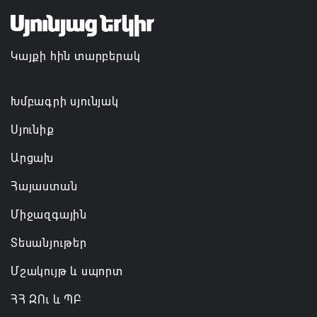
Կապան համայնքի ղեկավար Գևորգ Փարսյանի
նախաձեռնությամբ ճանապարհաշինական
մեծածավալ աշխատանքներ՝ գյուղական
Կայքի հին տարբերակ
բնակավայրերում
07.08.2026 16:09
Խմբագրի սյունյակ
Սյունիք
Արցախ
Հայաստան
Միջազգային
Տեսանյութեր
Մշակույթ և սպորտ
ՀՀ ԶՈւ և ՊԲ