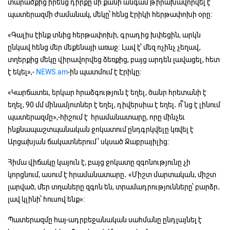
տարածքից իրենց դիրքը մի քանի անգամ թիրախավորվել է
պատերազմի ժամանակ, մեկը՝ հենց Էրիկի հերթափոխի օրը։
«Գալիս էինք տնից հերթափոխի, գրադից խփեցին, արկն
ընկավ հենց մեր մեքենայի առաջ։ Լավ է՝ մեզ ոչինչ չեղավ,
տղերքից մեկը վիրավորվեց ձեռքից, բայց արդեն լավացել, հետ
է եկել»,-
NEWS.am
-ին պատմում է Էրիկը։
«Կարճատեւ, երկար հրաձգություն է եղել, ծանր հրետանի է
եղել, 90 մմ մինամյոտներ է եղել, դիվերսիա է եղել․ ո՞նց է լինում
պատերազմը»,-հիշում է հրամանատարը, որը մինչեւ
ինքնապաշտպանական ջոկատում ընդգրկվելը կռվել է
Արցախյան ճակատներում՝ սկսած Ջաբրայիլից։
Հիմա վիճակը կայուն է, բայց ջոկատը զգոնությունը չի
կորցնում, ասում է հրամանատարը․ «Միշտ մարտական, միշտ
լարված, մեր տղաները զգոն են, տրամադրությունները՝ բարձր․
լավ կլինի՝ հուսով ենք»։
Պատերազմը հայ-ադրբեջանական սահմանը ընդլայնել է