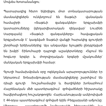
Մովսես Խոտանանցու:
Պատարագից հետո եկեղեցու մոտ տոնակատարության
մասնակիցներն ունկնդրում են Տաթևի վանական
համալիրի «Տաթևի զանգակներ» երգչախմբի
կատարումները (գեղարվեստական ղեկավար՝ Լուսինե
Սարգսյան): «Տաթևի զանգակները» հավաքական
երգչախումբ է՝ կազմված Տաթևի վանքի հարակից գյուղերի
շնորհալի երեխաներից: Այս անգամվա ելույթին ընդգրկված
են խմբի՝ Շինուհայրի դպրոցի աշակերտները: Հնչում են
հոգևոր երգեր և ժողովրդական երգերի մշակումներ՝
մանկական երգչախմբի համար:
Գյուղի համախմբման օրը ոգեկոչման արարողություններ էր
ներառում: Տոնախմբության մասնակիցները շարժվում են
դեպի գյուղի հուշահամալիր և ծաղիկներ խոնարհում
Հայրենական մեծ պատերազմում զոհվածների հիշատակը
հավերժացնող հուշակոթողին: Հարևանությամբ ամփոփված
է 44-օրյա պատերազմում զոհված Ալեն Բեգլարյանի աճյունը:
Մերօրյա պատերազմի նահատակի հիշատակին ևս