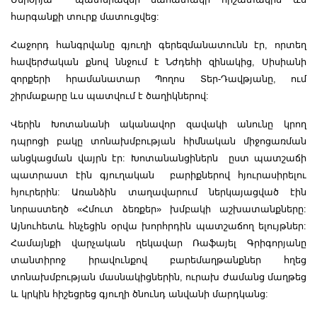
հարգանքի տուրք մատուցվեց:
Հաջորդ հանգրվանը գյուղի գերեզմանատունն էր, որտեղ
հավերժական քնով ննջում է Նժդեհի զինակից, Սիսիանի
զորքերի հրամանատար Պողոս Տեր-Դավթյանը, ում
շիրմաքարը ևս պատվում է ծաղիկներով:
Վերին Խոտանանի ականավոր զավակի անունը կրող
դպրոցի բակը տոնախմբության հիմնական միջոցառման
անցկացման վայրն էր: Խոտանանցիներն ըստ պատշաճի
պատրաստ էին գյուղական բարիքներով հյուրասիրելու
հյուրերին: Առանձին տաղավարում ներկայացված էին
նորաստեղծ «Հմուտ ձեռքեր» խմբակի աշխատանքները:
Այնուհետև հնչեցին օրվա խորհրդին պատշաճող ելույթներ:
Համայնքի վարչական ղեկավար Ռաֆայել Գրիգորյանը
տանտիրոջ իրավունքով բարեմաղթանքներ հղեց
տոնախմբության մասնակիցներին, ուրախ ժամանց մաղթեց
և կրկին հիշեցրեց գյուղի ծնունդ անվանի մարդկանց: