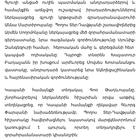
Գյուղի անցած ուղին պատմական անդրադարձերով և
համայնքին առնչվող ուշագրավ իրադարձություններով
ներկայացրեց գյուղի կրթօջախի գրադարանավարուհի
Աննա Մարտիրոսյանը: Պողոս Տեր-Դավթյանի շառավիղներից
Արմեն Սողոմոնյանը ներկայացրեց մեծ զորահրամանատարի
գերդաստանը, նրա ռազմական գործունեությունը Սյունիք-
Զանգեզուրի համար, հերոսական մահը և գերեզմանի հետ
կապված ոդիսականը: Դպրոցի տնօրեն Խաչատուր
Բադալյանն իր խոսքում արժևորեց Մովսես Խոտանանցու
վաստակը, անդրադարձ կատարեց նրա եկեղեցաշինական
և հայրենասիրական գործունեությանը:
Կապանի համայնքի տեղակալ Գոռ Թադևոսյանը,
շնորհավորելով ներկաներին հիշարժան օրվա առթիվ,
տեղեկացրեց, որ Կապանի համայնքի ղեկավար Գևորգ
Փարսյանի նախաձեռնությամբ, Պողոս Տեր-Դավթյանի
հիշատակը հավերժացնելու նպատակով մարզկենտրոնում
կառուցվում է պուրակ, որտեղ տեղադրվելու է
զորահրամանատարի կիսանդրին: