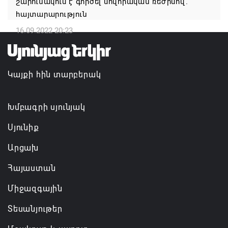
շարունակում է գործել սովորական ռեժիմով.
07.08.2026 16:21
հայտարարություն
16.09.2022 20:23
Կապան համայնքի ղեկավար Գևորգ Փարսյանի
նախաձեռնությամբ ճանապարհաշինական
մեծածավալ աշխատանքներ՝ գյուղական
Կայքի հին տարբերակ
բնակավայրերում
07.08.2026 16:09
Խմբագրի սյունյակ
Սյունիք
Արցախ
Հայաստան
Միջազգային
Տեսանյութեր