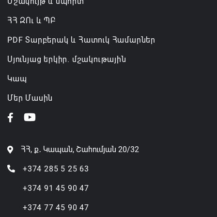
Մշակույթ և սպորտ
ՀՀ ԶՈւ և ՊԲ
PDF Տարբերակ և Հատուկ Համարներ
Սյունյաց երկիր. մշակութային
Կապ
Մեր Մասին
ՀՀ, ք․ Կապան, Շահումյան 20/32
+374 285 5 25 63
+374 91 45 90 47
+374 77 45 90 47