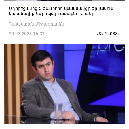
Ադրբեջանից 5 ծանրորդ կմասնակցի Երևանում
կայանալիք Եվրոպայի առաջնությանը
Հայաստան,Միջազգային
20.03.2023 16:32
240884