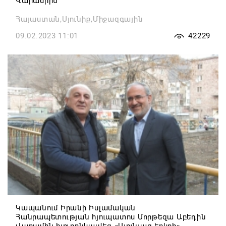
Վարամիին
Հայաստան,Սյունիք,Միջազգային
09.02.2023 11:01
42229
Կապանում Իրանի Իսլամական
Հանրապետության հյուպատոս Մորթեզա Աբեդին