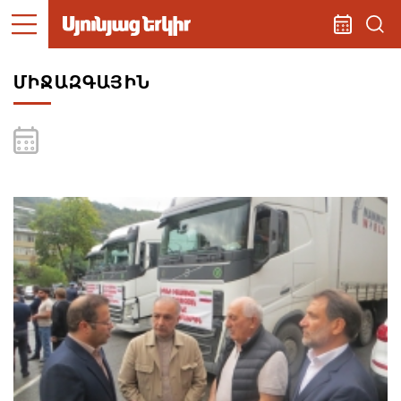
ՄԻՋԱԶԳԱՅԻՆ