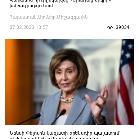
Վարամին հյուրընկալվեց «Սյունյաց երկրի»
խմբագրությունում
Հայաստան,Սյունիք,Միջազգային
07.02.2023 10:57
39034
Նենսի Փելոսին կազատի օրենսդիր պալատում
դեմոկրատների ղեկավարի պաշտոնը