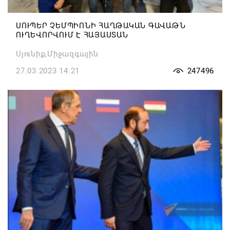
ՍՈՒՊԵՐ ՉԵՄՊԻՈՆԻ ՀԱՂԹԱԿԱՆ ԳԱՎԱԹՆ
ՈՒՂԵՎՈՐՎՈՒՄ Է ՀԱՅԱՍՏԱՆ
Սյունիք,Միջազգային
27.03.2023 14:21
247496